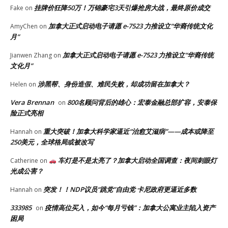
挂牌价狂降50万！万锦豪宅3天引爆抢房大战，最终原价成交
Fake
on
加拿大正式启动电子请愿 e-7523 力推设立“华裔传统文化
AmyChen
on
月”
加拿大正式启动电子请愿 e-7523 力推设立“华裔传统
Jianwen Zhang
on
文化月”
涉黑帮、身份造假、难民失败，却成功留在加拿大？
Helen
on
Vera Brennan
800名顾问背后的雄心：宏泰金融总部扩容，安泰保
on
险正式亮相
重大突破！加拿大科学家逼近“治愈艾滋病”——成本或降至
Hannah
on
250美元，全球格局或被改写
车灯是不是太亮了？加拿大启动全国调查：夜间刺眼灯
Catherine
on
光成公害？
突发！！NDP议员“跳党”自由党 卡尼政府更逼近多数
Hannah
on
333985
疫情高位买入，如今“每月亏钱”：加拿大公寓业主陷入资产
on
困局