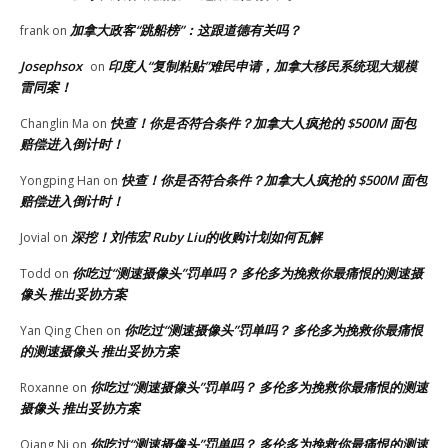
加拿大政客“跳船榜”：这跟道德有关吗？
frank
on
Josephsox
印度人“复制粘贴”难民申请，加拿大移民系统现大规模
on
雷同案！
快查！你是否符合条件？加拿大人疯抢的 $500M 面包
Changlin Ma
on
赔偿进入倒计时！
快查！你是否符合条件？加拿大人疯抢的 $500M 面包
Yongping Han
on
赔偿进入倒计时！
深挖！刘伟宏 Ruby Liu的收购计划如何瓦解
Jovial
on
你吃过“测速摄像头”罚单吗？ 多伦多为挽救你最痛恨的测速摄
Todd
on
像头 推出妥协方案
你吃过“测速摄像头”罚单吗？ 多伦多为挽救你最痛恨
Yan Qing Chen
on
的测速摄像头 推出妥协方案
你吃过“测速摄像头”罚单吗？ 多伦多为挽救你最痛恨的测速
Roxanne
on
摄像头 推出妥协方案
你吃过“测速摄像头”罚单吗？ 多伦多为挽救你最痛恨的测速
Qiang Ni
on