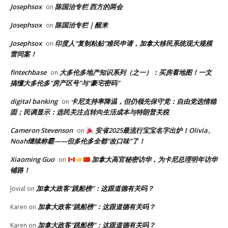
Josephsox
陈国治专栏 西方的两会
on
Josephsox
陈国治专栏｜醒来
on
Josephsox
印度人“复制粘贴”难民申请，加拿大移民系统现大规模
on
雷同案！
fintechbase
大多伦多地产知识系列（之一）：买房看地图！一文
on
搞懂大多伦多“房产区号”与“豪宅密码”
digital banking
卡尼支持率降温，但仍领先保守党：自由党选情稳
on
固；民调显示：选民关注点转向生活成本与特朗普关税
Cameron Stevenson
安省2025最流行宝宝名字出炉！Olivia、
on
Noah继续称霸——但多伦多全都“改口味”了！
Xiaoming Guo
加拿大高官秘密访华，为卡尼总理明年访华
on
铺路！
加拿大政客“跳船榜”：这跟道德有关吗？
Jovial
on
加拿大政客“跳船榜”：这跟道德有关吗？
Karen
on
加拿大政客“跳船榜”：这跟道德有关吗？
Karen
on