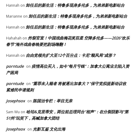
卸任后的新生活：特鲁多现身多伦多，为弟弟新电影站台
Hannah
on
卸任后的新生活：特鲁多现身多伦多，为弟弟新电影站台
Marianne
on
卸任后的新生活：特鲁多现身多伦多，为弟弟新电影站台
Hannah
on
炸裂官宣！中国戏曲梅花奖双星 空降多伦多——2026“欢乐
Hahahah
on
春节”海外戏曲春晚要把剧场嗨翻！
自由党领先扩大至12个百分点：卡尼“顺风局”成形？
Hannah
on
porntude
疫情高位买入，如今“每月亏钱”：加拿大公寓业主陷入资
on
产困局
porntude
“重罪未入籍者 将被逐出加拿大？”保守党拟提新动议收
on
紧难民申请规则
Josephsox
陈国治专栏：举目无亲
on
哈珀&克里蒂安，两位前总理同台“相声”：在分裂阴影与“第
Sam Wu
on
51州”玩笑下，高喊加拿大团结
Josephsox
光影互鉴 文化出海
on