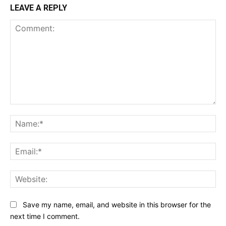
LEAVE A REPLY
Comment:
Na
Ema
Web
Save my name, email, and website in this browser for the
next time I comment.