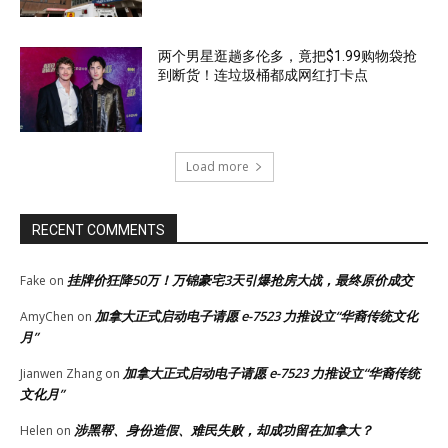
两个男星逛趟多伦多，竟把$1.99购物袋抢
到断货！连垃圾桶都成网红打卡点
Load more
RECENT COMMENTS
挂牌价狂降50万！万锦豪宅3天引爆抢房大战，最终原价成交
Fake
on
加拿大正式启动电子请愿 e-7523 力推设立“华裔传统文化
AmyChen
on
月”
加拿大正式启动电子请愿 e-7523 力推设立“华裔传统
Jianwen Zhang
on
文化月”
涉黑帮、身份造假、难民失败，却成功留在加拿大？
Helen
on