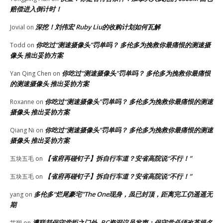
赔偿进入倒计时！
深挖！刘伟宏 Ruby Liu的收购计划如何瓦解
Jovial
on
你吃过“测速摄像头”罚单吗？ 多伦多为挽救你最痛恨的测速摄
Todd
on
像头 推出妥协方案
你吃过“测速摄像头”罚单吗？ 多伦多为挽救你最痛恨
Yan Qing Chen
on
的测速摄像头 推出妥协方案
你吃过“测速摄像头”罚单吗？ 多伦多为挽救你最痛恨的测速
Roxanne
on
摄像头 推出妥协方案
你吃过“测速摄像头”罚单吗？ 多伦多为挽救你最痛恨的测速
Qiang Ni
on
摄像头 推出妥协方案
【省府再碰钉子】拆自行车道？安省高院说“不行！”
五块五毛
on
【省府再碰钉子】拆自行车道？安省高院说“不行！”
五块五毛
on
多伦多“烂尾豪宅”The One现身，虽已封顶，距离完工仍遥遥无
yang
on
期
遭联邦保守党拒之门外, BC资深议员发声：保守党必须改革提名
艾朔
on