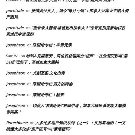
porntude
疫情高位买入，如今“每月亏钱”：加拿大公寓业主陷入资
on
产困局
porntude
“重罪未入籍者 将被逐出加拿大？”保守党拟提新动议收
on
紧难民申请规则
Josephsox
陈国治专栏：举目无亲
on
哈珀&克里蒂安，两位前总理同台“相声”：在分裂阴影与“第
Sam Wu
on
51州”玩笑下，高喊加拿大团结
Josephsox
光影互鉴 文化出海
on
Josephsox
陈国治专栏 西方的两会
on
Josephsox
陈国治专栏｜醒来
on
Josephsox
印度人“复制粘贴”难民申请，加拿大移民系统现大规模
on
雷同案！
fintechbase
大多伦多地产知识系列（之一）：买房看地图！一文
on
搞懂大多伦多“房产区号”与“豪宅密码”