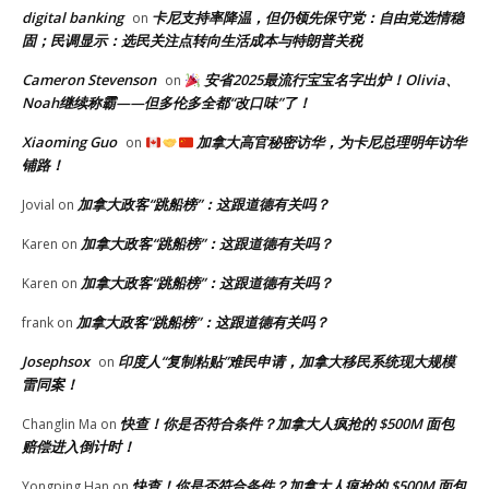
digital banking
卡尼支持率降温，但仍领先保守党：自由党选情稳
on
固；民调显示：选民关注点转向生活成本与特朗普关税
Cameron Stevenson
安省2025最流行宝宝名字出炉！Olivia、
on
Noah继续称霸——但多伦多全都“改口味”了！
Xiaoming Guo
加拿大高官秘密访华，为卡尼总理明年访华
on
铺路！
加拿大政客“跳船榜”：这跟道德有关吗？
Jovial
on
加拿大政客“跳船榜”：这跟道德有关吗？
Karen
on
加拿大政客“跳船榜”：这跟道德有关吗？
Karen
on
加拿大政客“跳船榜”：这跟道德有关吗？
frank
on
Josephsox
印度人“复制粘贴”难民申请，加拿大移民系统现大规模
on
雷同案！
快查！你是否符合条件？加拿大人疯抢的 $500M 面包
Changlin Ma
on
赔偿进入倒计时！
快查！你是否符合条件？加拿大人疯抢的 $500M 面包
Yongping Han
on