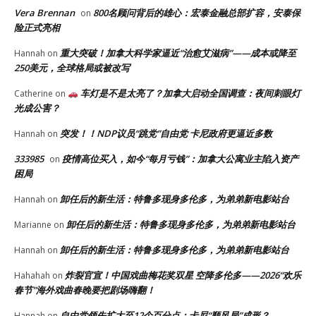
Vera Brennan
800名顾问背后的雄心：宏泰金融总部扩容，安泰保
on
险正式亮相
重大突破！加拿大科学家逼近“治愈艾滋病”——成本或降至
Hannah
on
250美元，全球格局或被改写
车灯是不是太亮了？加拿大启动全国调查：夜间刺眼灯
Catherine
on
光成公害？
突发！！NDP议员“跳党”自由党 卡尼政府更逼近多数
Hannah
on
333985
疫情高位买入，如今“每月亏钱”：加拿大公寓业主陷入资产
on
困局
卸任后的新生活：特鲁多现身多伦多，为弟弟新电影站台
Hannah
on
卸任后的新生活：特鲁多现身多伦多，为弟弟新电影站台
Marianne
on
卸任后的新生活：特鲁多现身多伦多，为弟弟新电影站台
Hannah
on
炸裂官宣！中国戏曲梅花奖双星 空降多伦多——2026“欢乐
Hahahah
on
春节”海外戏曲春晚要把剧场嗨翻！
自由党领先扩大至12个百分点：卡尼“顺风局”成形？
Hannah
on