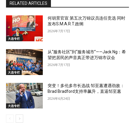
RELATED ARTICLES
何胡景官宣 第五次万锦议员连任竞选 同时
发布S.M.A.R.T.政纲
2026年7月17日
大选专栏
从“服务社区”到“服务城市”——Jack Ng：希
望把居民的声音真正带进万锦市议会
2026年7月17日
大选专栏
突变！多伦多市长选战 邹至蕙遭遇劲敌：
Brad Bradford支持率飙升，直逼邹至蕙
2026年6月24日
大选专栏