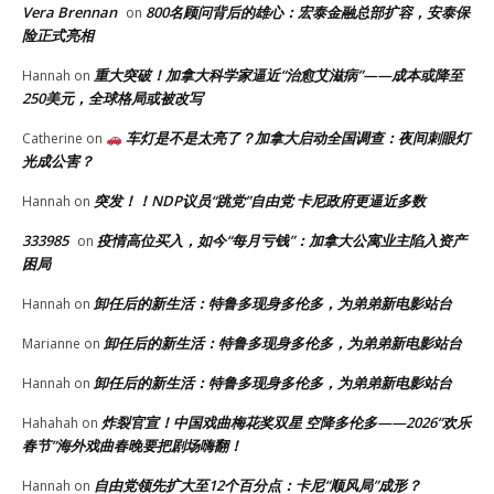
Vera Brennan
800名顾问背后的雄心：宏泰金融总部扩容，安泰保
on
险正式亮相
重大突破！加拿大科学家逼近“治愈艾滋病”——成本或降至
Hannah
on
250美元，全球格局或被改写
车灯是不是太亮了？加拿大启动全国调查：夜间刺眼灯
Catherine
on
光成公害？
突发！！NDP议员“跳党”自由党 卡尼政府更逼近多数
Hannah
on
333985
疫情高位买入，如今“每月亏钱”：加拿大公寓业主陷入资产
on
困局
卸任后的新生活：特鲁多现身多伦多，为弟弟新电影站台
Hannah
on
卸任后的新生活：特鲁多现身多伦多，为弟弟新电影站台
Marianne
on
卸任后的新生活：特鲁多现身多伦多，为弟弟新电影站台
Hannah
on
炸裂官宣！中国戏曲梅花奖双星 空降多伦多——2026“欢乐
Hahahah
on
春节”海外戏曲春晚要把剧场嗨翻！
自由党领先扩大至12个百分点：卡尼“顺风局”成形？
Hannah
on