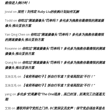
赔偿进入倒计时！
深挖！刘伟宏 Ruby Liu的收购计划如何瓦解
Jovial
on
你吃过“测速摄像头”罚单吗？ 多伦多为挽救你最痛恨的测速摄
Todd
on
像头 推出妥协方案
你吃过“测速摄像头”罚单吗？ 多伦多为挽救你最痛恨
Yan Qing Chen
on
的测速摄像头 推出妥协方案
你吃过“测速摄像头”罚单吗？ 多伦多为挽救你最痛恨的测速
Roxanne
on
摄像头 推出妥协方案
你吃过“测速摄像头”罚单吗？ 多伦多为挽救你最痛恨的测速
Qiang Ni
on
摄像头 推出妥协方案
【省府再碰钉子】拆自行车道？安省高院说“不行！”
五块五毛
on
【省府再碰钉子】拆自行车道？安省高院说“不行！”
五块五毛
on
多伦多“烂尾豪宅”The One现身，虽已封顶，距离完工仍遥遥无
yang
on
期
遭联邦保守党拒之门外, BC资深议员发声：保守党必须改革提名
艾朔
on