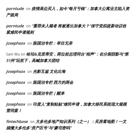
porntude
疫情高位买入，如今“每月亏钱”：加拿大公寓业主陷入资
on
产困局
porntude
“重罪未入籍者 将被逐出加拿大？”保守党拟提新动议收
on
紧难民申请规则
Josephsox
陈国治专栏：举目无亲
on
哈珀&克里蒂安，两位前总理同台“相声”：在分裂阴影与“第
Sam Wu
on
51州”玩笑下，高喊加拿大团结
Josephsox
光影互鉴 文化出海
on
Josephsox
陈国治专栏 西方的两会
on
Josephsox
陈国治专栏｜醒来
on
Josephsox
印度人“复制粘贴”难民申请，加拿大移民系统现大规模
on
雷同案！
fintechbase
大多伦多地产知识系列（之一）：买房看地图！一文
on
搞懂大多伦多“房产区号”与“豪宅密码”