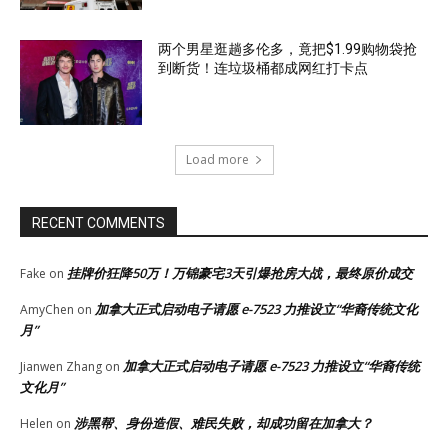
两个男星逛趟多伦多，竟把$1.99购物袋抢
到断货！连垃圾桶都成网红打卡点
Load more
RECENT COMMENTS
挂牌价狂降50万！万锦豪宅3天引爆抢房大战，最终原价成交
Fake
on
加拿大正式启动电子请愿 e-7523 力推设立“华裔传统文化
AmyChen
on
月”
加拿大正式启动电子请愿 e-7523 力推设立“华裔传统
Jianwen Zhang
on
文化月”
涉黑帮、身份造假、难民失败，却成功留在加拿大？
Helen
on