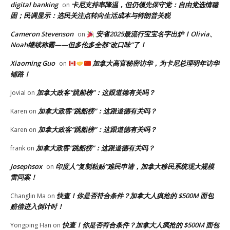
digital banking
卡尼支持率降温，但仍领先保守党：自由党选情稳
on
固；民调显示：选民关注点转向生活成本与特朗普关税
Cameron Stevenson
安省2025最流行宝宝名字出炉！Olivia、
on
Noah继续称霸——但多伦多全都“改口味”了！
Xiaoming Guo
加拿大高官秘密访华，为卡尼总理明年访华
on
铺路！
加拿大政客“跳船榜”：这跟道德有关吗？
Jovial
on
加拿大政客“跳船榜”：这跟道德有关吗？
Karen
on
加拿大政客“跳船榜”：这跟道德有关吗？
Karen
on
加拿大政客“跳船榜”：这跟道德有关吗？
frank
on
Josephsox
印度人“复制粘贴”难民申请，加拿大移民系统现大规模
on
雷同案！
快查！你是否符合条件？加拿大人疯抢的 $500M 面包
Changlin Ma
on
赔偿进入倒计时！
快查！你是否符合条件？加拿大人疯抢的 $500M 面包
Yongping Han
on