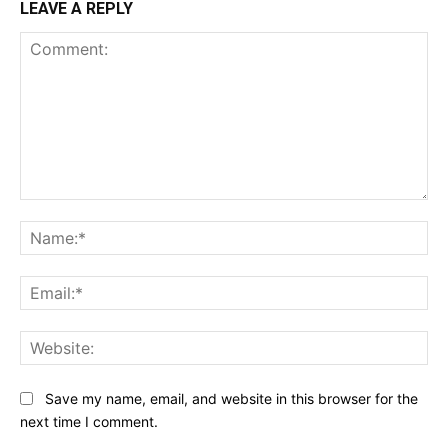
LEAVE A REPLY
Comment:
Na
Ema
Web
Save my name, email, and website in this browser for the
next time I comment.