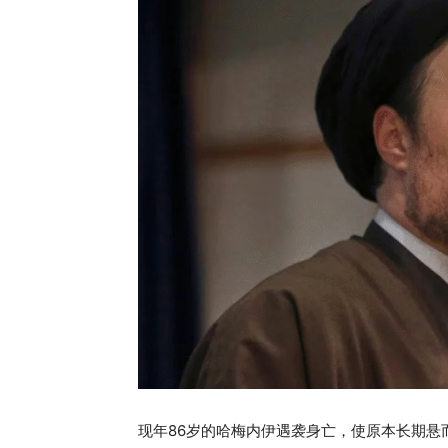
现年86岁的哈梅内伊遇袭身亡，使原本长期悬