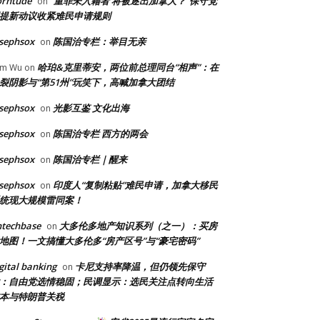
orntude
“重罪未入籍者 将被逐出加拿大？”保守党
on
提新动议收紧难民申请规则
sephsox
陈国治专栏：举目无亲
on
哈珀&克里蒂安，两位前总理同台“相声”：在
am Wu
on
裂阴影与“第51州”玩笑下，高喊加拿大团结
sephsox
光影互鉴 文化出海
on
sephsox
陈国治专栏 西方的两会
on
sephsox
陈国治专栏｜醒来
on
sephsox
印度人“复制粘贴”难民申请，加拿大移民
on
统现大规模雷同案！
ntechbase
大多伦多地产知识系列（之一）：买房
on
地图！一文搞懂大多伦多“房产区号”与“豪宅密码”
gital banking
卡尼支持率降温，但仍领先保守
on
：自由党选情稳固；民调显示：选民关注点转向生活
本与特朗普关税