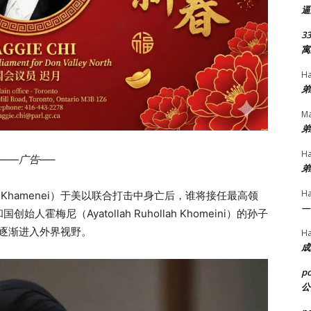
逼
33
寓
H
弟
Ma
弟
H
——广告—–
弟
H
 Khamenei）于美以联合打击中身亡后，谁将接任最高领
—
梅尼（Ayatollah Ruhollah Khomeini）的孙子
——正逐渐进入外界视野。
H
成
p
公