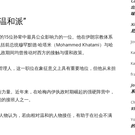
C
出
味
温和派”
X
尼
尼的15位孙辈中最具公众影响力的一位。他在伊朗宗教体系
Jo
总统穆罕默德·哈塔米（Mohammed Khatami）与哈
前总统执政期间均曾推动对西方的接触与缓和政策。
Ka
Ka
的管理人，这一职位在象征意义上具有重要地位，但他从未担
fr
Jo
系
衡力量。近年来，在哈梅内伊执政时期崛起的强硬阵营中，
可能的接班人之一。
Ch
$
治人物认为，若由相对温和的人物接任，有助于在社会不满
Yo
的