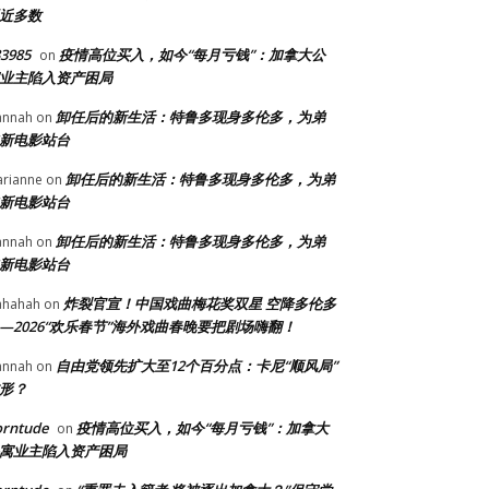
近多数
3985
疫情高位买入，如今“每月亏钱”：加拿大公
on
业主陷入资产困局
卸任后的新生活：特鲁多现身多伦多，为弟
annah
on
新电影站台
卸任后的新生活：特鲁多现身多伦多，为弟
rianne
on
新电影站台
卸任后的新生活：特鲁多现身多伦多，为弟
annah
on
新电影站台
炸裂官宣！中国戏曲梅花奖双星 空降多伦多
ahahah
on
—2026“欢乐春节”海外戏曲春晚要把剧场嗨翻！
自由党领先扩大至12个百分点：卡尼“顺风局”
annah
on
形？
orntude
疫情高位买入，如今“每月亏钱”：加拿大
on
寓业主陷入资产困局