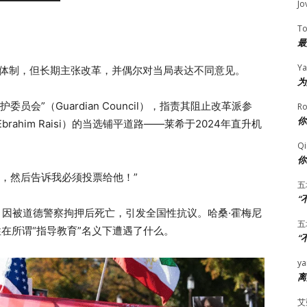
Jo
T
最
Ya
立的体制，但长期主张改革，并偶尔对当局表达不同意见。
为
员会”（Guardian Council），指责其阻止改革派参
Ro
你
ahim Raisi）的当选铺平道路——莱希于2024年直升机
Qi
你
人，然后告诉我必须投票给他！”
五
“
mini）因被道德警察拘押后死亡，引发全国性抗议。哈桑·霍梅尼
五
性在所谓“指导教育”名义下遭遇了什么。
“
ya
离
艾