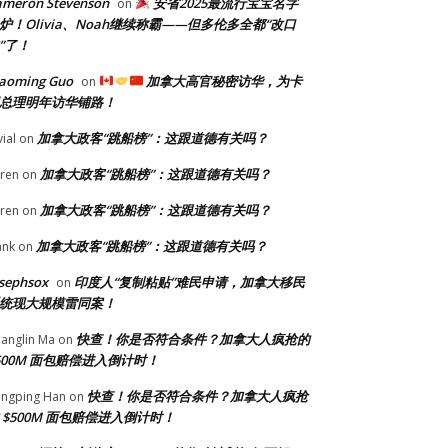
ameron Stevenson
安省2025最流行宝宝名字
on
炉！Olivia、Noah继续称霸——但多伦多全都“改口
”了！
iaoming Guo
加拿大高官秘密访华，为卡
on
总理明年访华铺路！
加拿大政客“跳船榜”：这跟道德有关吗？
vial
on
加拿大政客“跳船榜”：这跟道德有关吗？
ren
on
加拿大政客“跳船榜”：这跟道德有关吗？
ren
on
加拿大政客“跳船榜”：这跟道德有关吗？
ank
on
sephsox
印度人“复制粘贴”难民申请，加拿大移民
on
统现大规模雷同案！
快查！你是否符合条件？加拿大人疯抢的
anglin Ma
on
500M 面包赔偿进入倒计时！
快查！你是否符合条件？加拿大人疯抢
ngping Han
on
 $500M 面包赔偿进入倒计时！