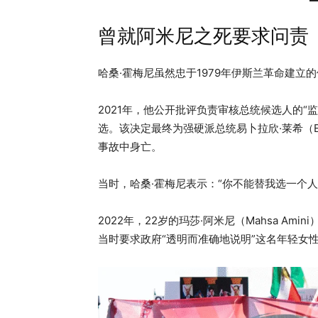
曾就阿米尼之死要求问责
哈桑·霍梅尼虽然忠于1979年伊斯兰革命建
2021年，他公开批评负责审核总统候选人的“监护委
选。该决定最终为强硬派总统易卜拉欣·莱希（Ebr
事故中身亡。
当时，哈桑·霍梅尼表示：“你不能替我选一个
2022年，22岁的玛莎·阿米尼（Mahsa A
当时要求政府“透明而准确地说明”这名年轻女