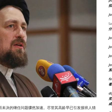
p
拟
Jo
S
分
Jo
Jo
Jo
Jo
系
fi
看
di
党
成
而未决的继任问题骤然加速。尽管其高龄早已引发接班人猜