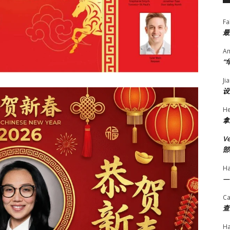
Fa
最
A
“
Ji
设
He
拿
V
部
H
—
Ca
查
H