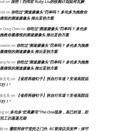
深挖！刘伟宏 Ruby Liu的收购计划如何瓦解
vial
on
你吃过“测速摄像头”罚单吗？ 多伦多为挽救你
odd
on
痛恨的测速摄像头 推出妥协方案
你吃过“测速摄像头”罚单吗？ 多伦多
n Qing Chen
on
挽救你最痛恨的测速摄像头 推出妥协方案
你吃过“测速摄像头”罚单吗？ 多伦多为挽救
xanne
on
最痛恨的测速摄像头 推出妥协方案
你吃过“测速摄像头”罚单吗？ 多伦多为挽救
ang Ni
on
最痛恨的测速摄像头 推出妥协方案
【省府再碰钉子】拆自行车道？安省高院说
块五毛
on
不行！”
【省府再碰钉子】拆自行车道？安省高院说
块五毛
on
不行！”
多伦多“烂尾豪宅”The One现身，虽已封顶，距
ng
on
完工仍遥遥无期
遭联邦保守党拒之门外, BC资深议员发声：保守
朔
on