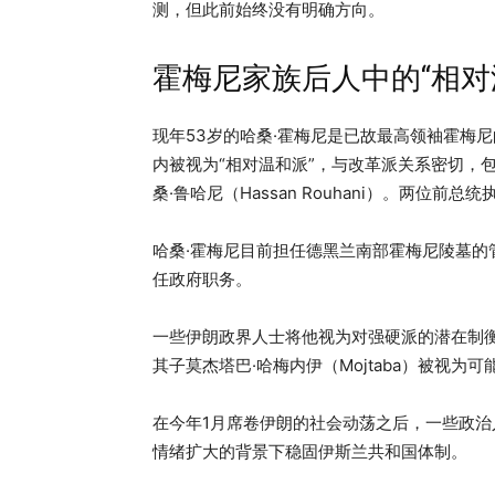
测，但此前始终没有明确方向。
霍梅尼家族后人中的“相对
现年53岁的哈桑·霍梅尼是已故最高领袖霍梅
内被视为“相对温和派”，与改革派关系密切，包括前
桑·鲁哈尼（Hassan Rouhani）。两位
哈桑·霍梅尼目前担任德黑兰南部霍梅尼陵墓
任政府职务。
一些伊朗政界人士将他视为对强硬派的潜在制
其子莫杰塔巴·哈梅内伊（Mojtaba）被视为
在今年1月席卷伊朗的社会动荡之后，一些政
情绪扩大的背景下稳固伊斯兰共和国体制。