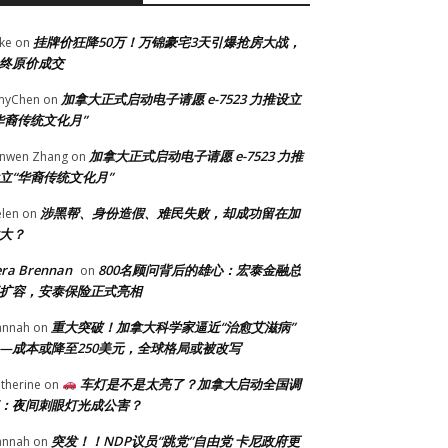
挂牌价狂降50万！万锦豪宅3天引爆抢房大战，
ke
on
终原价成交
加拿大正式启动电子请愿 e-7523 力推设立
myChen
on
华裔传统文化月”
加拿大正式启动电子请愿 e-7523 力推
anwen Zhang
on
立“华裔传统文化月”
涉黑帮、身份造假、难民失败，却成功留在加
len
on
大？
era Brennan
800名顾问背后的雄心：宏泰金融总
on
扩容，安泰保险正式亮相
重大突破！加拿大科学家逼近“治愈艾滋病”
annah
on
—成本或降至250美元，全球格局或被改写
车灯是不是太亮了？加拿大启动全国调
therine
on
：夜间刺眼灯光成公害？
突发！！NDP议员“跳党”自由党 卡尼政府更
annah
on