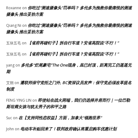
你吃过“测速摄像头”罚单吗？ 多伦多为挽救你最痛恨的测速
Roxanne
on
摄像头 推出妥协方案
你吃过“测速摄像头”罚单吗？ 多伦多为挽救你最痛恨的测速
Qiang Ni
on
摄像头 推出妥协方案
【省府再碰钉子】拆自行车道？安省高院说“不行！”
五块五毛
on
【省府再碰钉子】拆自行车道？安省高院说“不行！”
五块五毛
on
多伦多“烂尾豪宅”The One现身，虽已封顶，距离完工仍遥遥无
yang
on
期
遭联邦保守党拒之门外, BC资深议员发声：保守党必须改革提名
艾朔
on
制度
即使站在战火两端，我们仍选择并肩而行｜一位巴勒
FENG YING LIN
on
斯坦裔女孩与犹太男子的和平之路
在【支持同性恋权益】方面，加拿大“领跑世界”
Suc
on
电动车补贴回来了！联邦政府确认将重启购车优惠计划
John
on