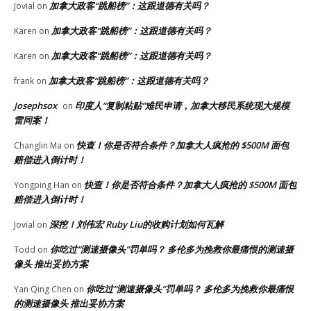
加拿大政客“跳船榜”：这跟道德有关吗？
Jovial
on
加拿大政客“跳船榜”：这跟道德有关吗？
Karen
on
加拿大政客“跳船榜”：这跟道德有关吗？
Karen
on
加拿大政客“跳船榜”：这跟道德有关吗？
frank
on
Josephsox
印度人“复制粘贴”难民申请，加拿大移民系统现大规模
on
雷同案！
快查！你是否符合条件？加拿大人疯抢的 $500M 面包
Changlin Ma
on
赔偿进入倒计时！
快查！你是否符合条件？加拿大人疯抢的 $500M 面包
Yongping Han
on
赔偿进入倒计时！
深挖！刘伟宏 Ruby Liu的收购计划如何瓦解
Jovial
on
你吃过“测速摄像头”罚单吗？ 多伦多为挽救你最痛恨的测速摄
Todd
on
像头 推出妥协方案
你吃过“测速摄像头”罚单吗？ 多伦多为挽救你最痛恨
Yan Qing Chen
on
的测速摄像头 推出妥协方案