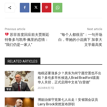
Previous article
Next article
苏菲首度回应前夫贾斯廷·
“每个人都很丑”：一句开场
特鲁多与凯蒂·佩里的恋情：
白，带她的小说摘下 加拿大
“我们仍是一家人”
文学最高奖
RELATED ARTICLES
地税还要涨多少？房东为何宁愿空置也不出
租？多伦多市长候选人Brad Bradford直面
华人关切，正式启用中文名“白雷德”
2026年8月7日
专访
博励治保守党第七人出走！安省国会议员
Larry Brock突然宣布辞职