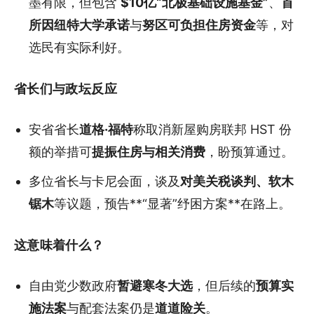
墨有限，但包含
$10亿“北极基础设施基金”
、
首
所因纽特大学承诺
与
努区可负担住房资金
等，对
选民有实际利好。
省长们与政坛反应
安省省长
道格·福特
称取消新屋购房联邦 HST 份
额的举措可
提振住房与相关消费
，盼预算通过。
多位省长与卡尼会面，谈及
对美关税谈判、软木
锯木
等议题，预告**“显著”纾困方案**在路上。
这意味着什么？
自由党少数政府
暂避寒冬大选
，但后续的
预算实
施法案
与配套法案仍是
道道险关
。