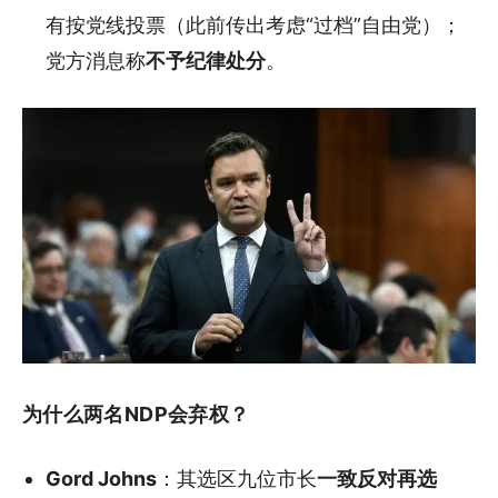
有按党线投票（此前传出考虑“过档”自由党）；
党方消息称
不予纪律处分
。
为什么两名NDP会弃权？
Gord Johns
：其选区九位市长
一致反对再选