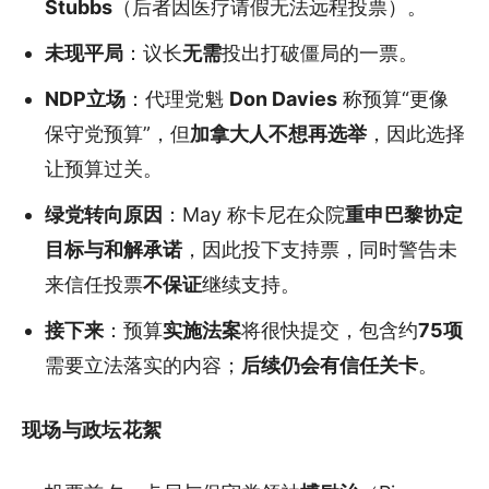
Stubbs
（后者因医疗请假无法远程投票）。
未现平局
：议长
无需
投出打破僵局的一票。
NDP立场
：代理党魁
Don Davies
称预算“更像
保守党预算”，但
加拿大人不想再选举
，因此选择
让预算过关。
绿党转向原因
：May 称卡尼在众院
重申巴黎协定
目标与和解承诺
，因此投下支持票，同时警告未
来信任投票
不保证
继续支持。
接下来
：预算
实施法案
将很快提交，包含约
75项
需要立法落实的内容；
后续仍会有信任关卡
。
现场与政坛花絮