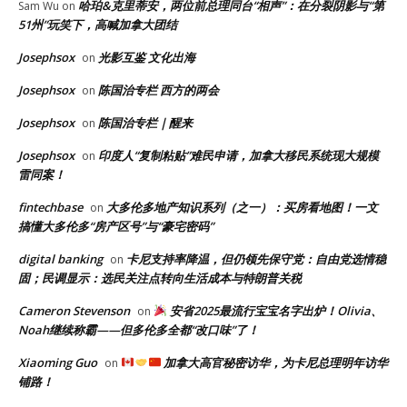
哈珀&克里蒂安，两位前总理同台“相声”：在分裂阴影与“第
Sam Wu
on
51州”玩笑下，高喊加拿大团结
Josephsox
光影互鉴 文化出海
on
Josephsox
陈国治专栏 西方的两会
on
Josephsox
陈国治专栏｜醒来
on
Josephsox
印度人“复制粘贴”难民申请，加拿大移民系统现大规模
on
雷同案！
fintechbase
大多伦多地产知识系列（之一）：买房看地图！一文
on
搞懂大多伦多“房产区号”与“豪宅密码”
digital banking
卡尼支持率降温，但仍领先保守党：自由党选情稳
on
固；民调显示：选民关注点转向生活成本与特朗普关税
Cameron Stevenson
安省2025最流行宝宝名字出炉！Olivia、
on
Noah继续称霸——但多伦多全都“改口味”了！
Xiaoming Guo
加拿大高官秘密访华，为卡尼总理明年访华
on
铺路！