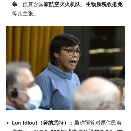
举
；预算含
国家航空灭火机队
、
生物质税收抵免
等其主张。
Lori Idlout（努纳武特）
：虽称预算对原住民着