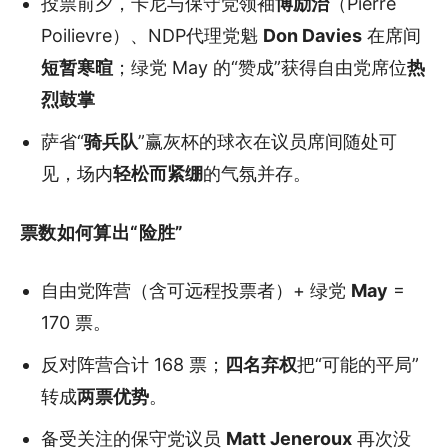
投票前夕，卡尼与保守党领袖
博励治
（Pierre
Poilievre）、NDP代理党魁
Don Davies
在席间
短暂寒暄
；绿党 May 的“赞成”获得自由党席位
热
烈鼓掌
萨省“
骑兵队
”赢灰杯的球衣在议员席间随处可
见，场内
轻松而紧绷
的气氛并存。
票数如何算出“险胜”
自由党阵营（含可远程投票者）+ 绿党
May
=
170 票。
反对阵营合计 168 票；
四名弃权
把“可能的平局”
转成
两票优势
。
备受关注的保守党议员
Matt Jeneroux
再次没