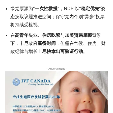
绿党票源为“
一次性救援
”，NDP 以“
稳定优先
”姿
态换取议题推进空间；保守党内个别“异步”投票
将持续受检视。
在
高青年失业、住房吃紧
与
加美贸易摩擦
背景
下，卡尼政府
赢得时间
，但需在气候、住房、财
政纪律与增长上
尽快拿出可验证行动
。
- Advertisment -