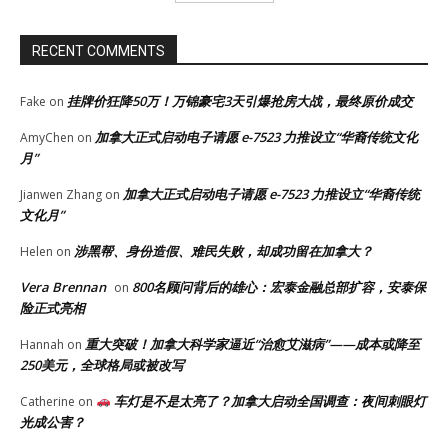
RECENT COMMENTS
挂牌价狂降50万！万锦豪宅3天引爆抢房大战，最终原价成交
Fake
on
加拿大正式启动电子请愿 e-7523 力推设立“华裔传统文化
AmyChen
on
月”
加拿大正式启动电子请愿 e-7523 力推设立“华裔传统
Jianwen Zhang
on
文化月”
涉黑帮、身份造假、难民失败，却成功留在加拿大？
Helen
on
Vera Brennan
800名顾问背后的雄心：宏泰金融总部扩容，安泰保
on
险正式亮相
重大突破！加拿大科学家逼近“治愈艾滋病”——成本或降至
Hannah
on
250美元，全球格局或被改写
车灯是不是太亮了？加拿大启动全国调查：夜间刺眼灯
Catherine
on
光成公害？