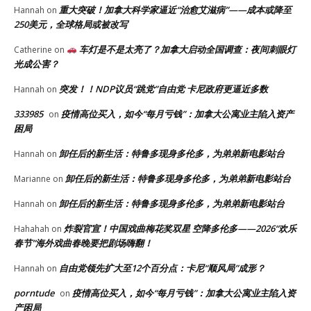
重大突破！加拿大科学家逼近“治愈艾滋病”——成本或降至
Hannah
on
250美元，全球格局或被改写
车灯是不是太亮了？加拿大启动全国调查：夜间刺眼灯
Catherine
on
光成公害？
突发！！NDP议员“跳党”自由党 卡尼政府更逼近多数
Hannah
on
333985
疫情高位买入，如今“每月亏钱”：加拿大公寓业主陷入资产
on
困局
卸任后的新生活：特鲁多现身多伦多，为弟弟新电影站台
Hannah
on
卸任后的新生活：特鲁多现身多伦多，为弟弟新电影站台
Marianne
on
卸任后的新生活：特鲁多现身多伦多，为弟弟新电影站台
Hannah
on
炸裂官宣！中国戏曲梅花奖双星 空降多伦多——2026“欢乐
Hahahah
on
春节”海外戏曲春晚要把剧场嗨翻！
自由党领先扩大至12个百分点：卡尼“顺风局”成形？
Hannah
on
porntude
疫情高位买入，如今“每月亏钱”：加拿大公寓业主陷入资
on
产困局