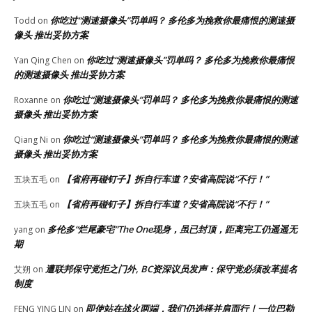
你吃过“测速摄像头”罚单吗？ 多伦多为挽救你最痛恨的测速摄
Todd
on
像头 推出妥协方案
你吃过“测速摄像头”罚单吗？ 多伦多为挽救你最痛恨
Yan Qing Chen
on
的测速摄像头 推出妥协方案
你吃过“测速摄像头”罚单吗？ 多伦多为挽救你最痛恨的测速
Roxanne
on
摄像头 推出妥协方案
你吃过“测速摄像头”罚单吗？ 多伦多为挽救你最痛恨的测速
Qiang Ni
on
摄像头 推出妥协方案
【省府再碰钉子】拆自行车道？安省高院说“不行！”
五块五毛
on
【省府再碰钉子】拆自行车道？安省高院说“不行！”
五块五毛
on
多伦多“烂尾豪宅”The One现身，虽已封顶，距离完工仍遥遥无
yang
on
期
遭联邦保守党拒之门外, BC资深议员发声：保守党必须改革提名
艾朔
on
制度
即使站在战火两端，我们仍选择并肩而行｜一位巴勒
FENG YING LIN
on