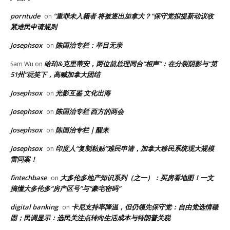
porntude
“重罪未入籍者 将被逐出加拿大？”保守党拟提新动议收
on
紧难民申请规则
Josephsox
陈国治专栏：举目无亲
on
哈珀&克里蒂安，两位前总理同台“相声”：在分裂阴影与“第
Sam Wu
on
51州”玩笑下，高喊加拿大团结
Josephsox
光影互鉴 文化出海
on
Josephsox
陈国治专栏 西方的两会
on
Josephsox
陈国治专栏｜醒来
on
Josephsox
印度人“复制粘贴”难民申请，加拿大移民系统现大规模
on
雷同案！
fintechbase
大多伦多地产知识系列（之一）：买房看地图！一文
on
搞懂大多伦多“房产区号”与“豪宅密码”
digital banking
卡尼支持率降温，但仍领先保守党：自由党选情稳
on
固；民调显示：选民关注点转向生活成本与特朗普关税