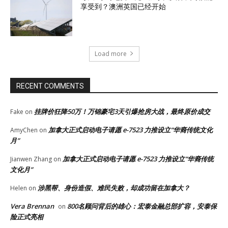
享受到？澳洲英国已经开始
Load more
RECENT COMMENTS
挂牌价狂降50万！万锦豪宅3天引爆抢房大战，最终原价成交
Fake
on
加拿大正式启动电子请愿 e-7523 力推设立“华裔传统文化
AmyChen
on
月”
加拿大正式启动电子请愿 e-7523 力推设立“华裔传统
Jianwen Zhang
on
文化月”
涉黑帮、身份造假、难民失败，却成功留在加拿大？
Helen
on
Vera Brennan
800名顾问背后的雄心：宏泰金融总部扩容，安泰保
on
险正式亮相