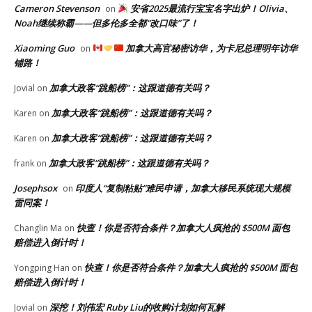
Cameron Stevenson
安省2025最流行宝宝名字出炉！Olivia、
on
Noah继续称霸——但多伦多全都“改口味”了！
Xiaoming Guo
加拿大高官秘密访华，为卡尼总理明年访华
on
铺路！
加拿大政客“跳船榜”：这跟道德有关吗？
Jovial
on
加拿大政客“跳船榜”：这跟道德有关吗？
Karen
on
加拿大政客“跳船榜”：这跟道德有关吗？
Karen
on
加拿大政客“跳船榜”：这跟道德有关吗？
frank
on
Josephsox
印度人“复制粘贴”难民申请，加拿大移民系统现大规模
on
雷同案！
快查！你是否符合条件？加拿大人疯抢的 $500M 面包
Changlin Ma
on
赔偿进入倒计时！
快查！你是否符合条件？加拿大人疯抢的 $500M 面包
Yongping Han
on
赔偿进入倒计时！
深挖！刘伟宏 Ruby Liu的收购计划如何瓦解
Jovial
on