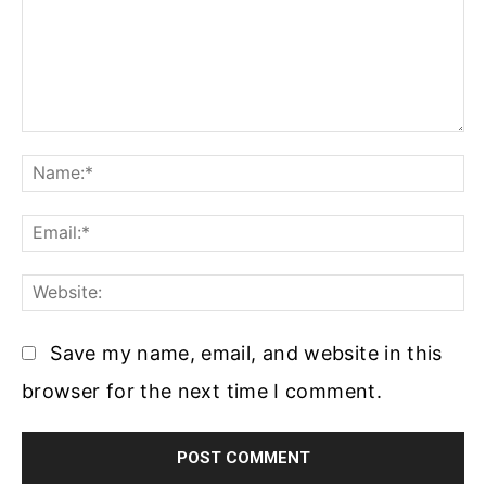
Comment:
Na
Ema
Web
Save my name, email, and website in this
browser for the next time I comment.