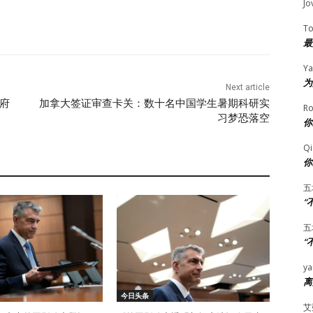
Jo
T
最
Ya
为
Next article
政府
加拿大签证审查卡关：数十名中国学生暑期科研实
Ro
习梦恐落空
你
Qi
你
五
“
五
“
ya
离
今日头条
艾