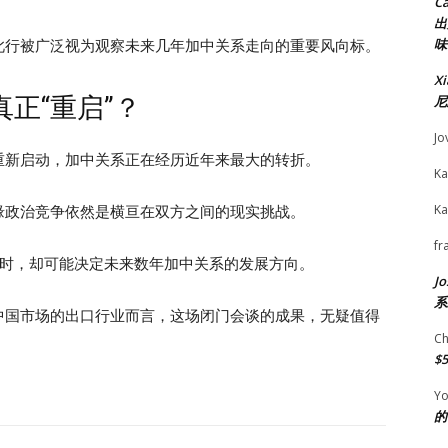
C
出
味
此行被广泛视为观察未来几年加中关系走向的重要风向标。
X
正“重启”？
尼
Jo
重新启动，加中关系正在经历近年来最大的转折。
Ka
Ka
缘政治竞争依然是横亘在双方之间的现实挑战。
fr
小时，却可能决定未来数年加中关系的发展方向。
Jo
系
中国市场的出口行业而言，这场闭门会谈的成果，无疑值得
Ch
$
Yo
的