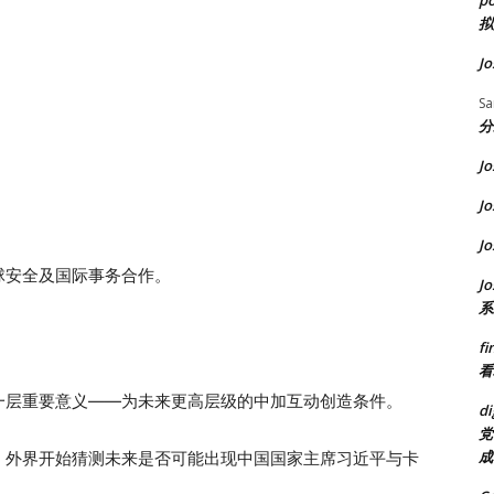
p
拟
Jo
S
分
Jo
Jo
Jo
球安全及国际事务合作。
Jo
系
fi
看
一层重要意义——为未来更高层级的中加互动创造条件。
di
党
成
，外界开始猜测未来是否可能出现中国国家主席习近平与卡