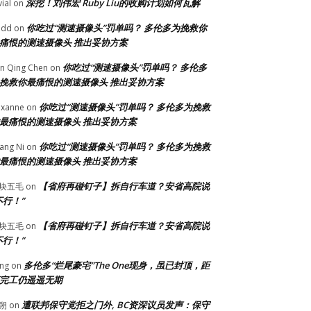
深挖！刘伟宏 Ruby Liu的收购计划如何瓦解
vial
on
你吃过“测速摄像头”罚单吗？ 多伦多为挽救你
odd
on
痛恨的测速摄像头 推出妥协方案
你吃过“测速摄像头”罚单吗？ 多伦多
n Qing Chen
on
挽救你最痛恨的测速摄像头 推出妥协方案
你吃过“测速摄像头”罚单吗？ 多伦多为挽救
xanne
on
最痛恨的测速摄像头 推出妥协方案
你吃过“测速摄像头”罚单吗？ 多伦多为挽救
ang Ni
on
最痛恨的测速摄像头 推出妥协方案
【省府再碰钉子】拆自行车道？安省高院说
块五毛
on
不行！”
【省府再碰钉子】拆自行车道？安省高院说
块五毛
on
不行！”
多伦多“烂尾豪宅”The One现身，虽已封顶，距
ng
on
完工仍遥遥无期
遭联邦保守党拒之门外, BC资深议员发声：保守
朔
on