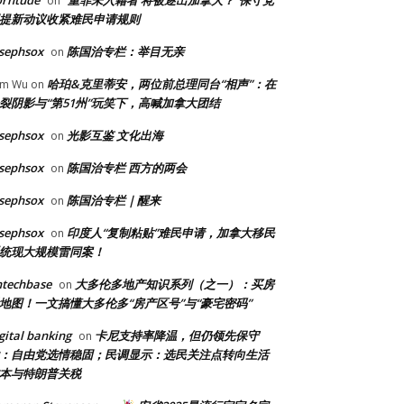
orntude
“重罪未入籍者 将被逐出加拿大？”保守党
on
提新动议收紧难民申请规则
sephsox
陈国治专栏：举目无亲
on
哈珀&克里蒂安，两位前总理同台“相声”：在
am Wu
on
裂阴影与“第51州”玩笑下，高喊加拿大团结
sephsox
光影互鉴 文化出海
on
sephsox
陈国治专栏 西方的两会
on
sephsox
陈国治专栏｜醒来
on
sephsox
印度人“复制粘贴”难民申请，加拿大移民
on
统现大规模雷同案！
ntechbase
大多伦多地产知识系列（之一）：买房
on
地图！一文搞懂大多伦多“房产区号”与“豪宅密码”
gital banking
卡尼支持率降温，但仍领先保守
on
：自由党选情稳固；民调显示：选民关注点转向生活
本与特朗普关税