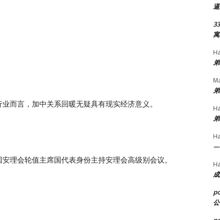
逼
33
寓
H
弟
Ma
弟
行业而言，加中关系回暖无疑具有现实经济意义。
H
弟
H
—
国安理会轮值主席国代表身份主持安理会高级别会议。
H
成
p
公