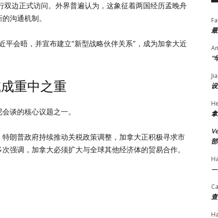
进行双边正式访问。外界普遍认为，这象征着两国经历孟晚舟
新的沟通机制。
Fa
最
近平会晤，并宣布建立“新型战略伙伴关系”，成为加拿大近
A
“
Ji
或成重中之重
设
He
尼会谈的核心议题之一。
拿
V
。特朗普政府持续推动关税政策调整，加拿大正积极寻求市
部
多次强调，加拿大必须扩大与全球其他经济体的贸易合作。
H
—
Ca
查
H