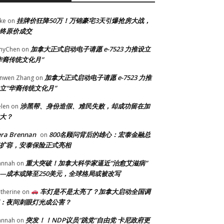
挂牌价狂降50万！万锦豪宅3天引爆抢房大战，
ke
on
终原价成交
加拿大正式启动电子请愿 e-7523 力推设立
myChen
on
华裔传统文化月”
加拿大正式启动电子请愿 e-7523 力推
anwen Zhang
on
立“华裔传统文化月”
涉黑帮、身份造假、难民失败，却成功留在加
len
on
大？
era Brennan
800名顾问背后的雄心：宏泰金融总
on
扩容，安泰保险正式亮相
重大突破！加拿大科学家逼近“治愈艾滋病”
annah
on
—成本或降至250美元，全球格局或被改写
车灯是不是太亮了？加拿大启动全国调
therine
on
：夜间刺眼灯光成公害？
突发！！NDP议员“跳党”自由党 卡尼政府更
annah
on