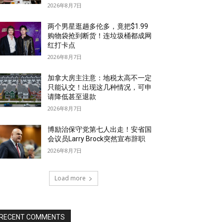
2026年8月7日
两个男星逛趟多伦多，竟把$1.99
购物袋抢到断货！连垃圾桶都成网
红打卡点
2026年8月7日
加拿大房主注意：地税太高不一定
只能认交！出现这几种情况，可申
请降低甚至退款
2026年8月7日
博励治保守党第七人出走！安省国
会议员Larry Brock突然宣布辞职
2026年8月7日
Load more
RECENT COMMENTS