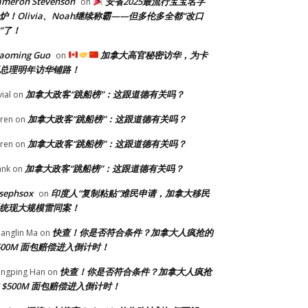
ameron Stevenson
安省2025最流行宝宝名字
on
炉！Olivia、Noah继续称霸——但多伦多全都“改口
”了！
iaoming Guo
加拿大高官秘密访华，为卡
on
总理明年访华铺路！
加拿大政客“跳船榜”：这跟道德有关吗？
vial
on
加拿大政客“跳船榜”：这跟道德有关吗？
ren
on
加拿大政客“跳船榜”：这跟道德有关吗？
ren
on
加拿大政客“跳船榜”：这跟道德有关吗？
ank
on
sephsox
印度人“复制粘贴”难民申请，加拿大移民
on
统现大规模雷同案！
快查！你是否符合条件？加拿大人疯抢的
anglin Ma
on
500M 面包赔偿进入倒计时！
快查！你是否符合条件？加拿大人疯抢
ngping Han
on
 $500M 面包赔偿进入倒计时！