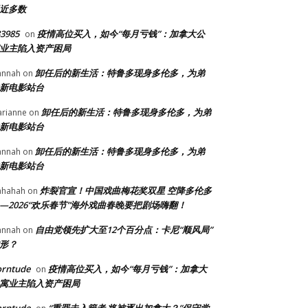
近多数
3985
疫情高位买入，如今“每月亏钱”：加拿大公
on
业主陷入资产困局
卸任后的新生活：特鲁多现身多伦多，为弟
annah
on
新电影站台
卸任后的新生活：特鲁多现身多伦多，为弟
rianne
on
新电影站台
卸任后的新生活：特鲁多现身多伦多，为弟
annah
on
新电影站台
炸裂官宣！中国戏曲梅花奖双星 空降多伦多
ahahah
on
—2026“欢乐春节”海外戏曲春晚要把剧场嗨翻！
自由党领先扩大至12个百分点：卡尼“顺风局”
annah
on
形？
orntude
疫情高位买入，如今“每月亏钱”：加拿大
on
寓业主陷入资产困局