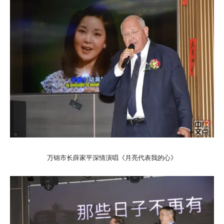
万锦市长薛家平深情演唱《月亮代表我的心》