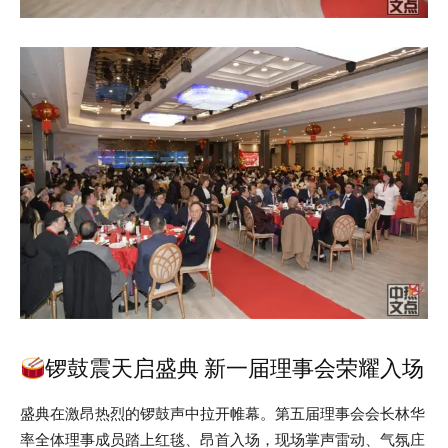
锣鼓震天启盛典 新一届理事会荣耀入场
盛典在激昂热烈的锣鼓声中拉开帷幕。第五届理事会会长林华
率全体理事成员踏上红毯、昂首入场，现场掌声雷动、气氛庄