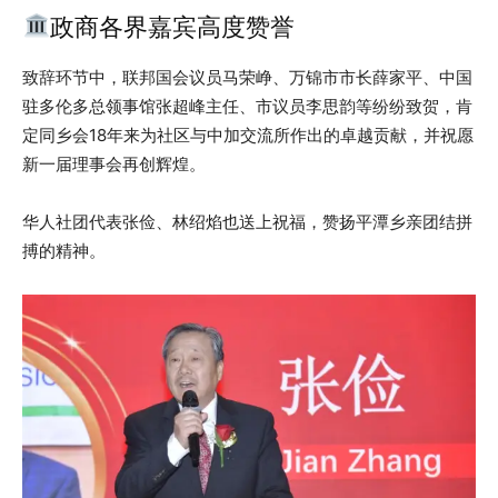
政商各界嘉宾高度赞誉
致辞环节中，联邦国会议员马荣峥、万锦市市长薛家平、中国
驻多伦多总领事馆张超峰主任、市议员李思韵等纷纷致贺，肯
定同乡会18年来为社区与中加交流所作出的卓越贡献，并祝愿
新一届理事会再创辉煌。
华人社团代表张俭、林绍焰也送上祝福，赞扬平潭乡亲团结拼
搏的精神。