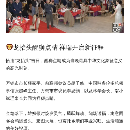
龙抬头醒狮点睛 祥瑞开启新征程
恰逢“龙抬头”吉日，醒狮点睛成为当晚最具中华文化象征意义
的高光时刻。
万锦市市长薛家平、前联邦参议员胡子修、中国驻多伦多总领
事馆张超峰主任、万锦市市议员李思韵，以及林华会长、翁小
斌理事长共同为祥狮点睛。
金笔落下，雄狮顿时焕发灵气，腾跃舞动、绕场送福，寓意同
乡会鸿运当头、宏图大展，也寄托乡亲们事业兴旺、生活顺遂
的美好祝愿。