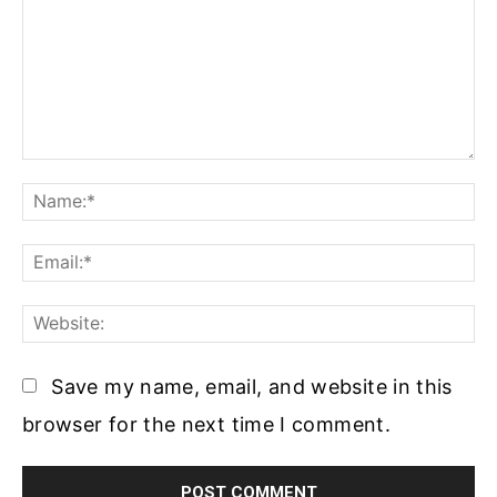
Comment:
Na
Ema
Web
Save my name, email, and website in this
browser for the next time I comment.