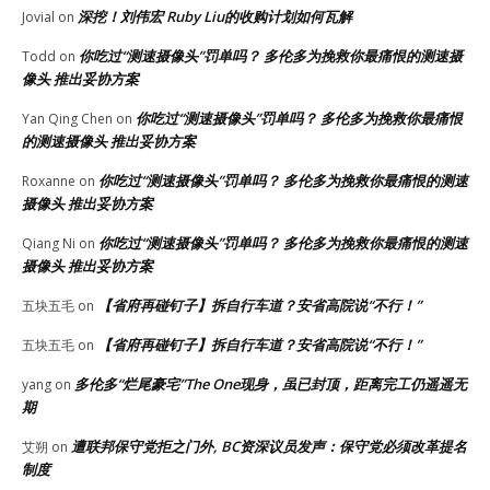
深挖！刘伟宏 Ruby Liu的收购计划如何瓦解
Jovial
on
你吃过“测速摄像头”罚单吗？ 多伦多为挽救你最痛恨的测速摄
Todd
on
像头 推出妥协方案
你吃过“测速摄像头”罚单吗？ 多伦多为挽救你最痛恨
Yan Qing Chen
on
的测速摄像头 推出妥协方案
你吃过“测速摄像头”罚单吗？ 多伦多为挽救你最痛恨的测速
Roxanne
on
摄像头 推出妥协方案
你吃过“测速摄像头”罚单吗？ 多伦多为挽救你最痛恨的测速
Qiang Ni
on
摄像头 推出妥协方案
【省府再碰钉子】拆自行车道？安省高院说“不行！”
五块五毛
on
【省府再碰钉子】拆自行车道？安省高院说“不行！”
五块五毛
on
多伦多“烂尾豪宅”The One现身，虽已封顶，距离完工仍遥遥无
yang
on
期
遭联邦保守党拒之门外, BC资深议员发声：保守党必须改革提名
艾朔
on
制度