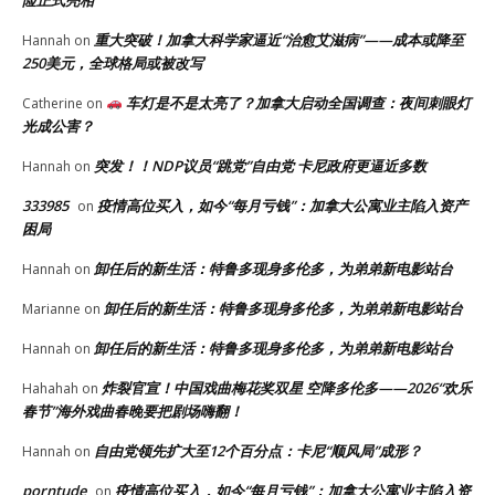
重大突破！加拿大科学家逼近“治愈艾滋病”——成本或降至
Hannah
on
250美元，全球格局或被改写
车灯是不是太亮了？加拿大启动全国调查：夜间刺眼灯
Catherine
on
光成公害？
突发！！NDP议员“跳党”自由党 卡尼政府更逼近多数
Hannah
on
333985
疫情高位买入，如今“每月亏钱”：加拿大公寓业主陷入资产
on
困局
卸任后的新生活：特鲁多现身多伦多，为弟弟新电影站台
Hannah
on
卸任后的新生活：特鲁多现身多伦多，为弟弟新电影站台
Marianne
on
卸任后的新生活：特鲁多现身多伦多，为弟弟新电影站台
Hannah
on
炸裂官宣！中国戏曲梅花奖双星 空降多伦多——2026“欢乐
Hahahah
on
春节”海外戏曲春晚要把剧场嗨翻！
自由党领先扩大至12个百分点：卡尼“顺风局”成形？
Hannah
on
porntude
疫情高位买入，如今“每月亏钱”：加拿大公寓业主陷入资
on