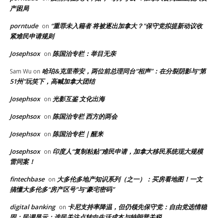
产困局
porntude
“重罪未入籍者 将被逐出加拿大？”保守党拟提新动议收
on
紧难民申请规则
Josephsox
陈国治专栏：举目无亲
on
哈珀&克里蒂安，两位前总理同台“相声”：在分裂阴影与“第
Sam Wu
on
51州”玩笑下，高喊加拿大团结
Josephsox
光影互鉴 文化出海
on
Josephsox
陈国治专栏 西方的两会
on
Josephsox
陈国治专栏｜醒来
on
Josephsox
印度人“复制粘贴”难民申请，加拿大移民系统现大规模
on
雷同案！
fintechbase
大多伦多地产知识系列（之一）：买房看地图！一文
on
搞懂大多伦多“房产区号”与“豪宅密码”
digital banking
卡尼支持率降温，但仍领先保守党：自由党选情稳
on
固；民调显示：选民关注点转向生活成本与特朗普关税