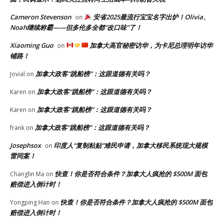
Cameron Stevenson
安省2025最流行宝宝名字出炉！Olivia、
on
Noah继续称霸——但多伦多全都“改口味”了！
Xiaoming Guo
加拿大高官秘密访华，为卡尼总理明年访华
on
铺路！
加拿大政客“跳船榜”：这跟道德有关吗？
Jovial
on
加拿大政客“跳船榜”：这跟道德有关吗？
Karen
on
加拿大政客“跳船榜”：这跟道德有关吗？
Karen
on
加拿大政客“跳船榜”：这跟道德有关吗？
frank
on
Josephsox
印度人“复制粘贴”难民申请，加拿大移民系统现大规模
on
雷同案！
快查！你是否符合条件？加拿大人疯抢的 $500M 面包
Changlin Ma
on
赔偿进入倒计时！
快查！你是否符合条件？加拿大人疯抢的 $500M 面包
Yongping Han
on
赔偿进入倒计时！