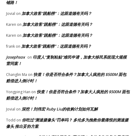
铺路！
加拿大政客“跳船榜”：这跟道德有关吗？
Jovial
on
加拿大政客“跳船榜”：这跟道德有关吗？
Karen
on
加拿大政客“跳船榜”：这跟道德有关吗？
Karen
on
加拿大政客“跳船榜”：这跟道德有关吗？
frank
on
Josephsox
印度人“复制粘贴”难民申请，加拿大移民系统现大规模
on
雷同案！
快查！你是否符合条件？加拿大人疯抢的 $500M 面包
Changlin Ma
on
赔偿进入倒计时！
快查！你是否符合条件？加拿大人疯抢的 $500M 面包
Yongping Han
on
赔偿进入倒计时！
深挖！刘伟宏 Ruby Liu的收购计划如何瓦解
Jovial
on
你吃过“测速摄像头”罚单吗？ 多伦多为挽救你最痛恨的测速摄
Todd
on
像头 推出妥协方案