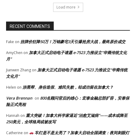
Load more
RECENT COMMENTS
挂牌价狂降50万！万锦豪宅3天引爆抢房大战，最终原价成交
Fake
on
加拿大正式启动电子请愿 e-7523 力推设立“华裔传统文化
AmyChen
on
月”
加拿大正式启动电子请愿 e-7523 力推设立“华裔传统
Jianwen Zhang
on
文化月”
涉黑帮、身份造假、难民失败，却成功留在加拿大？
Helen
on
Vera Brennan
800名顾问背后的雄心：宏泰金融总部扩容，安泰保
on
险正式亮相
重大突破！加拿大科学家逼近“治愈艾滋病”——成本或降至
Hannah
on
250美元，全球格局或被改写
车灯是不是太亮了？加拿大启动全国调查：夜间刺眼灯
Catherine
on