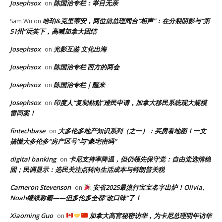
Josephsox
陈国治专栏：举目无亲
on
哈珀&克里蒂安，两位前总理同台“相声”：在分裂阴影与“第
Sam Wu
on
51州”玩笑下，高喊加拿大团结
Josephsox
光影互鉴 文化出海
on
Josephsox
陈国治专栏 西方的两会
on
Josephsox
陈国治专栏｜醒来
on
Josephsox
印度人“复制粘贴”难民申请，加拿大移民系统现大规模
on
雷同案！
fintechbase
大多伦多地产知识系列（之一）：买房看地图！一文
on
搞懂大多伦多“房产区号”与“豪宅密码”
digital banking
卡尼支持率降温，但仍领先保守党：自由党选情稳
on
固；民调显示：选民关注点转向生活成本与特朗普关税
Cameron Stevenson
安省2025最流行宝宝名字出炉！Olivia、
on
Noah继续称霸——但多伦多全都“改口味”了！
Xiaoming Guo
加拿大高官秘密访华，为卡尼总理明年访华
on