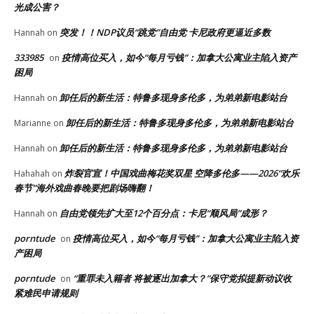
光成公害？
突发！！NDP议员“跳党”自由党 卡尼政府更逼近多数
Hannah
on
333985
疫情高位买入，如今“每月亏钱”：加拿大公寓业主陷入资产
on
困局
卸任后的新生活：特鲁多现身多伦多，为弟弟新电影站台
Hannah
on
卸任后的新生活：特鲁多现身多伦多，为弟弟新电影站台
Marianne
on
卸任后的新生活：特鲁多现身多伦多，为弟弟新电影站台
Hannah
on
炸裂官宣！中国戏曲梅花奖双星 空降多伦多——2026“欢乐
Hahahah
on
春节”海外戏曲春晚要把剧场嗨翻！
自由党领先扩大至12个百分点：卡尼“顺风局”成形？
Hannah
on
porntude
疫情高位买入，如今“每月亏钱”：加拿大公寓业主陷入资
on
产困局
porntude
“重罪未入籍者 将被逐出加拿大？”保守党拟提新动议收
on
紧难民申请规则