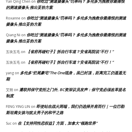
你吃过“测速摄像头”罚单吗？ 多伦多为挽救你最痛恨
Yan Qing Chen
on
的测速摄像头 推出妥协方案
你吃过“测速摄像头”罚单吗？ 多伦多为挽救你最痛恨的测速
Roxanne
on
摄像头 推出妥协方案
你吃过“测速摄像头”罚单吗？ 多伦多为挽救你最痛恨的测速
Qiang Ni
on
摄像头 推出妥协方案
【省府再碰钉子】拆自行车道？安省高院说“不行！”
五块五毛
on
【省府再碰钉子】拆自行车道？安省高院说“不行！”
五块五毛
on
多伦多“烂尾豪宅”The One现身，虽已封顶，距离完工仍遥遥无
yang
on
期
遭联邦保守党拒之门外, BC资深议员发声：保守党必须改革提名
艾朔
on
制度
即使站在战火两端，我们仍选择并肩而行｜一位巴勒
FENG YING LIN
on
斯坦裔女孩与犹太男子的和平之路
在【支持同性恋权益】方面，加拿大“领跑世界”
Suc
on