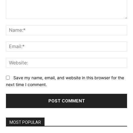
Comment:
Na
Ema
Web
Save my name, email, and website in this browser for the
next time I comment.
MOST POPULAR