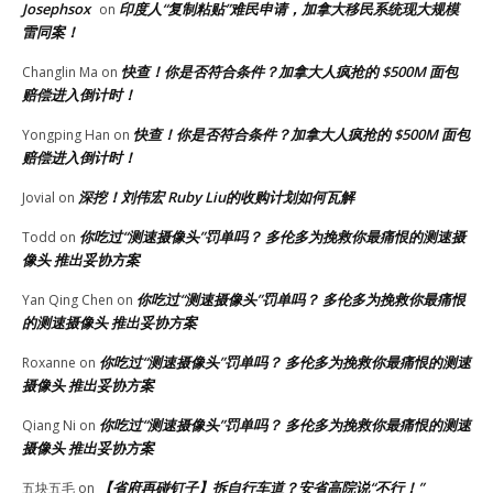
Josephsox
印度人“复制粘贴”难民申请，加拿大移民系统现大规模
on
雷同案！
快查！你是否符合条件？加拿大人疯抢的 $500M 面包
Changlin Ma
on
赔偿进入倒计时！
快查！你是否符合条件？加拿大人疯抢的 $500M 面包
Yongping Han
on
赔偿进入倒计时！
深挖！刘伟宏 Ruby Liu的收购计划如何瓦解
Jovial
on
你吃过“测速摄像头”罚单吗？ 多伦多为挽救你最痛恨的测速摄
Todd
on
像头 推出妥协方案
你吃过“测速摄像头”罚单吗？ 多伦多为挽救你最痛恨
Yan Qing Chen
on
的测速摄像头 推出妥协方案
你吃过“测速摄像头”罚单吗？ 多伦多为挽救你最痛恨的测速
Roxanne
on
摄像头 推出妥协方案
你吃过“测速摄像头”罚单吗？ 多伦多为挽救你最痛恨的测速
Qiang Ni
on
摄像头 推出妥协方案
【省府再碰钉子】拆自行车道？安省高院说“不行！”
五块五毛
on