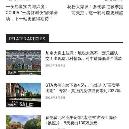
Previous article
Next article
一夜尽显实力与温度：
花粉大爆发！多伦多过敏季提
CCRPA “王者答谢夜”燃爆全
前失控，这一轮可能更难熬
场，下一站更值得期待！
RELATED ARTICLES
加拿大房主注意：地税太高不一定只能认
交！出现这几种情况，可申请降低甚至退款
2026年8月7日
房地产
GTA房价连续下跌4.5%，市场进入“买卖平
衡期”！专家：真正的反弹或要等到2027年
2026年8月6日
房地产
多伦多北约克平房靠“泳池照”逆袭！降价
+换照片，9天卖出130万加元