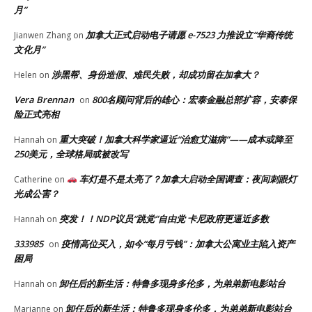
月”
加拿大正式启动电子请愿 e-7523 力推设立“华裔传统
Jianwen Zhang
on
文化月”
涉黑帮、身份造假、难民失败，却成功留在加拿大？
Helen
on
Vera Brennan
800名顾问背后的雄心：宏泰金融总部扩容，安泰保
on
险正式亮相
重大突破！加拿大科学家逼近“治愈艾滋病”——成本或降至
Hannah
on
250美元，全球格局或被改写
车灯是不是太亮了？加拿大启动全国调查：夜间刺眼灯
Catherine
on
光成公害？
突发！！NDP议员“跳党”自由党 卡尼政府更逼近多数
Hannah
on
333985
疫情高位买入，如今“每月亏钱”：加拿大公寓业主陷入资产
on
困局
卸任后的新生活：特鲁多现身多伦多，为弟弟新电影站台
Hannah
on
卸任后的新生活：特鲁多现身多伦多，为弟弟新电影站台
Marianne
on