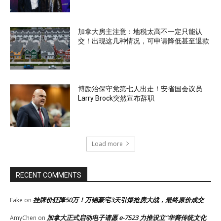
加拿大房主注意：地税太高不一定只能认
交！出现这几种情况，可申请降低甚至退款
博励治保守党第七人出走！安省国会议员
Larry Brock突然宣布辞职
Load more
RECENT COMMENTS
挂牌价狂降50万！万锦豪宅3天引爆抢房大战，最终原价成交
Fake
on
加拿大正式启动电子请愿 e-7523 力推设立“华裔传统文化
AmyChen
on