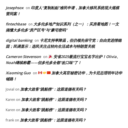
Josephsox
印度人“复制粘贴”难民申请，加拿大移民系统现大规模
on
雷同案！
fintechbase
大多伦多地产知识系列（之一）：买房看地图！一文
on
搞懂大多伦多“房产区号”与“豪宅密码”
digital banking
卡尼支持率降温，但仍领先保守党：自由党选情稳
on
固；民调显示：选民关注点转向生活成本与特朗普关税
Cameron Stevenson
安省2025最流行宝宝名字出炉！Olivia、
on
Noah继续称霸——但多伦多全都“改口味”了！
Xiaoming Guo
加拿大高官秘密访华，为卡尼总理明年访华
on
铺路！
加拿大政客“跳船榜”：这跟道德有关吗？
Jovial
on
加拿大政客“跳船榜”：这跟道德有关吗？
Karen
on
加拿大政客“跳船榜”：这跟道德有关吗？
Karen
on
加拿大政客“跳船榜”：这跟道德有关吗？
frank
on