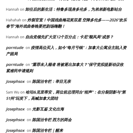
卸任后的新生活：特鲁多现身多伦多，为弟弟新电影站台
Hannah
on
炸裂官宣！中国戏曲梅花奖双星 空降多伦多——2026“欢乐
Hahahah
on
春节”海外戏曲春晚要把剧场嗨翻！
自由党领先扩大至12个百分点：卡尼“顺风局”成形？
Hannah
on
porntude
疫情高位买入，如今“每月亏钱”：加拿大公寓业主陷入资
on
产困局
porntude
“重罪未入籍者 将被逐出加拿大？”保守党拟提新动议收
on
紧难民申请规则
Josephsox
陈国治专栏：举目无亲
on
哈珀&克里蒂安，两位前总理同台“相声”：在分裂阴影与“第
Sam Wu
on
51州”玩笑下，高喊加拿大团结
Josephsox
光影互鉴 文化出海
on
Josephsox
陈国治专栏 西方的两会
on
Josephsox
陈国治专栏｜醒来
on