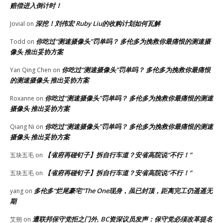
赔偿进入倒计时！
深挖！刘伟宏 Ruby Liu的收购计划如何瓦解
Jovial
on
你吃过“测速摄像头”罚单吗？ 多伦多为挽救你最痛恨的测速摄
Todd
on
像头 推出妥协方案
你吃过“测速摄像头”罚单吗？ 多伦多为挽救你最痛恨
Yan Qing Chen
on
的测速摄像头 推出妥协方案
你吃过“测速摄像头”罚单吗？ 多伦多为挽救你最痛恨的测速
Roxanne
on
摄像头 推出妥协方案
你吃过“测速摄像头”罚单吗？ 多伦多为挽救你最痛恨的测速
Qiang Ni
on
摄像头 推出妥协方案
【省府再碰钉子】拆自行车道？安省高院说“不行！”
五块五毛
on
【省府再碰钉子】拆自行车道？安省高院说“不行！”
五块五毛
on
多伦多“烂尾豪宅”The One现身，虽已封顶，距离完工仍遥遥无
yang
on
期
遭联邦保守党拒之门外, BC资深议员发声：保守党必须改革提名
艾朔
on