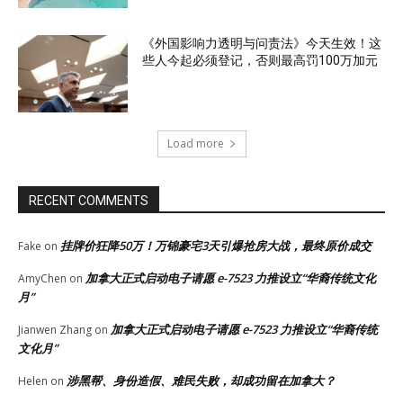
《外国影响力透明与问责法》今天生效！这
些人今起必须登记，否则最高罚100万加元
Load more
RECENT COMMENTS
挂牌价狂降50万！万锦豪宅3天引爆抢房大战，最终原价成交
Fake
on
加拿大正式启动电子请愿 e-7523 力推设立“华裔传统文化
AmyChen
on
月”
加拿大正式启动电子请愿 e-7523 力推设立“华裔传统
Jianwen Zhang
on
文化月”
涉黑帮、身份造假、难民失败，却成功留在加拿大？
Helen
on