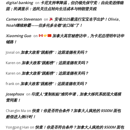
digital banking
卡尼支持率降温，但仍领先保守党：自由党选情稳
on
固；民调显示：选民关注点转向生活成本与特朗普关税
Cameron Stevenson
安省2025最流行宝宝名字出炉！Olivia、
on
Noah继续称霸——但多伦多全都“改口味”了！
Xiaoming Guo
加拿大高官秘密访华，为卡尼总理明年访华
on
铺路！
加拿大政客“跳船榜”：这跟道德有关吗？
Jovial
on
加拿大政客“跳船榜”：这跟道德有关吗？
Karen
on
加拿大政客“跳船榜”：这跟道德有关吗？
Karen
on
加拿大政客“跳船榜”：这跟道德有关吗？
frank
on
Josephsox
印度人“复制粘贴”难民申请，加拿大移民系统现大规模
on
雷同案！
快查！你是否符合条件？加拿大人疯抢的 $500M 面包
Changlin Ma
on
赔偿进入倒计时！
快查！你是否符合条件？加拿大人疯抢的 $500M 面包
Yongping Han
on