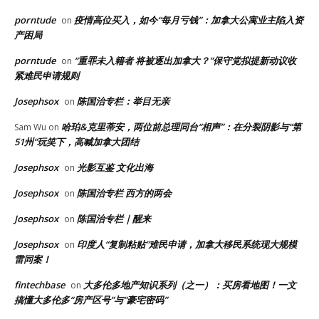
porntude
疫情高位买入，如今“每月亏钱”：加拿大公寓业主陷入资
on
产困局
porntude
“重罪未入籍者 将被逐出加拿大？”保守党拟提新动议收
on
紧难民申请规则
Josephsox
陈国治专栏：举目无亲
on
哈珀&克里蒂安，两位前总理同台“相声”：在分裂阴影与“第
Sam Wu
on
51州”玩笑下，高喊加拿大团结
Josephsox
光影互鉴 文化出海
on
Josephsox
陈国治专栏 西方的两会
on
Josephsox
陈国治专栏｜醒来
on
Josephsox
印度人“复制粘贴”难民申请，加拿大移民系统现大规模
on
雷同案！
fintechbase
大多伦多地产知识系列（之一）：买房看地图！一文
on
搞懂大多伦多“房产区号”与“豪宅密码”