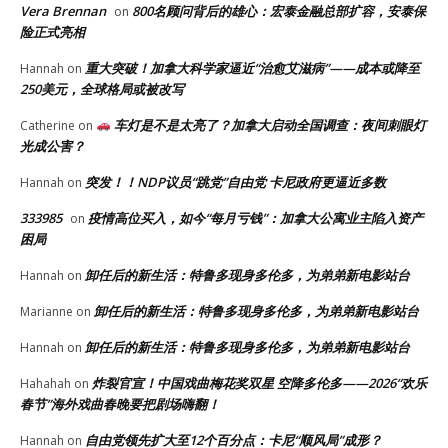
Vera Brennan
800名顾问背后的雄心：宏泰金融总部扩容，安泰保
on
险正式亮相
重大突破！加拿大科学家逼近“治愈艾滋病”——成本或降至
Hannah
on
250美元，全球格局或被改写
车灯是不是太亮了？加拿大启动全国调查：夜间刺眼灯
Catherine
on
光成公害？
突发！！NDP议员“跳党”自由党 卡尼政府更逼近多数
Hannah
on
333985
疫情高位买入，如今“每月亏钱”：加拿大公寓业主陷入资产
on
困局
卸任后的新生活：特鲁多现身多伦多，为弟弟新电影站台
Hannah
on
卸任后的新生活：特鲁多现身多伦多，为弟弟新电影站台
Marianne
on
卸任后的新生活：特鲁多现身多伦多，为弟弟新电影站台
Hannah
on
炸裂官宣！中国戏曲梅花奖双星 空降多伦多——2026“欢乐
Hahahah
on
春节”海外戏曲春晚要把剧场嗨翻！
自由党领先扩大至12个百分点：卡尼“顺风局”成形？
Hannah
on