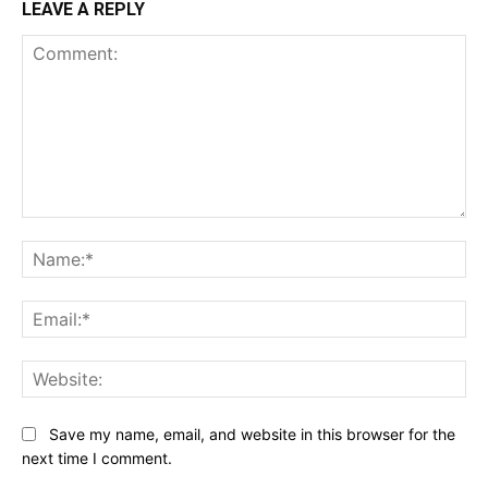
LEAVE A REPLY
Comment:
Na
Ema
Web
Save my name, email, and website in this browser for the
next time I comment.