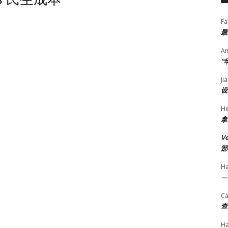
Fa
最
A
“
Ji
设
He
拿
V
部
H
—
Ca
查
H