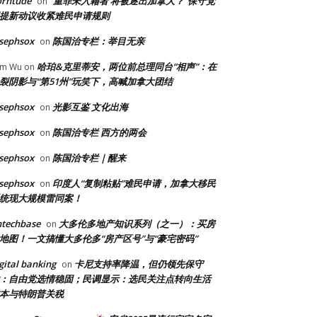
orntude
“重罪未入籍者 将被逐出加拿大？”保守党
on
提新动议收紧难民申请规则
sephsox
陈国治专栏：举目无亲
on
哈珀&克里蒂安，两位前总理同台“相声”：在
am Wu
on
裂阴影与“第51州”玩笑下，高喊加拿大团结
sephsox
光影互鉴 文化出海
on
sephsox
陈国治专栏 西方的两会
on
sephsox
陈国治专栏｜醒来
on
sephsox
印度人“复制粘贴”难民申请，加拿大移民
on
统现大规模雷同案！
ntechbase
大多伦多地产知识系列（之一）：买房
on
地图！一文搞懂大多伦多“房产区号”与“豪宅密码”
gital banking
卡尼支持率降温，但仍领先保守
on
：自由党选情稳固；民调显示：选民关注点转向生活
本与特朗普关税