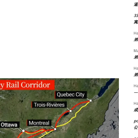
逼
33
寓
H
弟
Ma
弟
H
弟
H
—
H
成
p
公