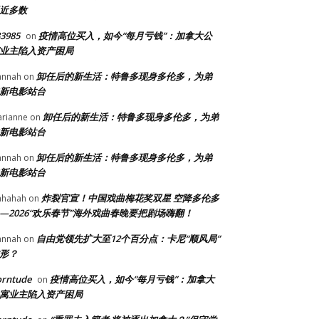
近多数
3985
疫情高位买入，如今“每月亏钱”：加拿大公
on
业主陷入资产困局
卸任后的新生活：特鲁多现身多伦多，为弟
annah
on
新电影站台
卸任后的新生活：特鲁多现身多伦多，为弟
rianne
on
新电影站台
卸任后的新生活：特鲁多现身多伦多，为弟
annah
on
新电影站台
炸裂官宣！中国戏曲梅花奖双星 空降多伦多
ahahah
on
—2026“欢乐春节”海外戏曲春晚要把剧场嗨翻！
自由党领先扩大至12个百分点：卡尼“顺风局”
annah
on
形？
orntude
疫情高位买入，如今“每月亏钱”：加拿大
on
寓业主陷入资产困局