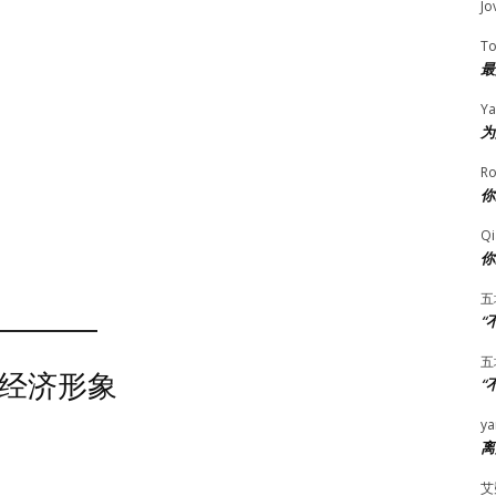
Jo
T
最
Ya
为
Ro
你
Qi
你
五
“
五
经济形象
“
ya
离
艾