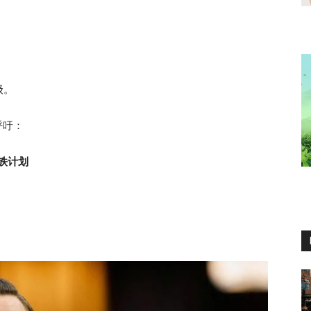
级。
开呼吁：
铁计划