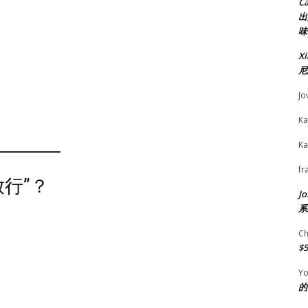
C
出
味
X
尼
Jo
Ka
Ka
fr
行”？
Jo
系
Ch
$
Yo
的