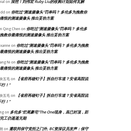
深挖！刘伟宏 Ruby Liu的收购计划如何瓦解
vial
on
你吃过“测速摄像头”罚单吗？ 多伦多为挽救你
odd
on
痛恨的测速摄像头 推出妥协方案
你吃过“测速摄像头”罚单吗？ 多伦多
n Qing Chen
on
挽救你最痛恨的测速摄像头 推出妥协方案
你吃过“测速摄像头”罚单吗？ 多伦多为挽救
xanne
on
最痛恨的测速摄像头 推出妥协方案
你吃过“测速摄像头”罚单吗？ 多伦多为挽救
ang Ni
on
最痛恨的测速摄像头 推出妥协方案
【省府再碰钉子】拆自行车道？安省高院说
块五毛
on
不行！”
【省府再碰钉子】拆自行车道？安省高院说
块五毛
on
不行！”
多伦多“烂尾豪宅”The One现身，虽已封顶，距
ng
on
完工仍遥遥无期
遭联邦保守党拒之门外, BC资深议员发声：保守
朔
on