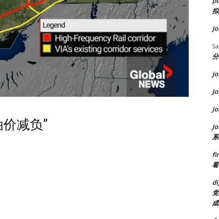
p
拟
Jo
S
分
Jo
Jo
Jo
价减负”
Jo
系
fi
看
di
党
成