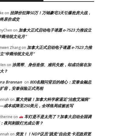
挂牌价狂降50万！万锦豪宅3天引爆抢房大战，
ke
on
终原价成交
加拿大正式启动电子请愿 e-7523 力推设立
myChen
on
华裔传统文化月”
加拿大正式启动电子请愿 e-7523 力推
anwen Zhang
on
立“华裔传统文化月”
涉黑帮、身份造假、难民失败，却成功留在加
len
on
大？
era Brennan
800名顾问背后的雄心：宏泰金融总
on
扩容，安泰保险正式亮相
重大突破！加拿大科学家逼近“治愈艾滋病”
annah
on
—成本或降至250美元，全球格局或被改写
车灯是不是太亮了？加拿大启动全国调
therine
on
：夜间刺眼灯光成公害？
突发！！NDP议员“跳党”自由党 卡尼政府更
annah
on