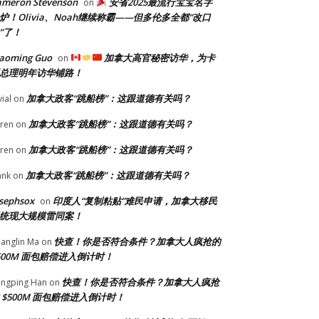
ameron Stevenson
安省2025最流行宝宝名字
on
炉！Olivia、Noah继续称霸——但多伦多全都“改口
”了！
iaoming Guo
加拿大高官秘密访华，为卡
on
总理明年访华铺路！
加拿大政客“跳船榜”：这跟道德有关吗？
vial
on
加拿大政客“跳船榜”：这跟道德有关吗？
ren
on
加拿大政客“跳船榜”：这跟道德有关吗？
ren
on
加拿大政客“跳船榜”：这跟道德有关吗？
ank
on
sephsox
印度人“复制粘贴”难民申请，加拿大移民
on
统现大规模雷同案！
快查！你是否符合条件？加拿大人疯抢的
anglin Ma
on
500M 面包赔偿进入倒计时！
快查！你是否符合条件？加拿大人疯抢
ngping Han
on
 $500M 面包赔偿进入倒计时！