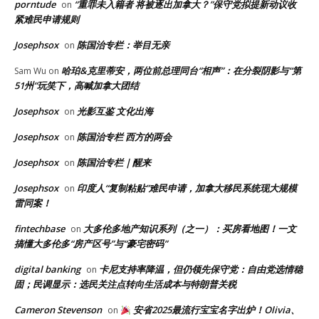
porntude
“重罪未入籍者 将被逐出加拿大？”保守党拟提新动议收
on
紧难民申请规则
Josephsox
陈国治专栏：举目无亲
on
哈珀&克里蒂安，两位前总理同台“相声”：在分裂阴影与“第
Sam Wu
on
51州”玩笑下，高喊加拿大团结
Josephsox
光影互鉴 文化出海
on
Josephsox
陈国治专栏 西方的两会
on
Josephsox
陈国治专栏｜醒来
on
Josephsox
印度人“复制粘贴”难民申请，加拿大移民系统现大规模
on
雷同案！
fintechbase
大多伦多地产知识系列（之一）：买房看地图！一文
on
搞懂大多伦多“房产区号”与“豪宅密码”
digital banking
卡尼支持率降温，但仍领先保守党：自由党选情稳
on
固；民调显示：选民关注点转向生活成本与特朗普关税
Cameron Stevenson
安省2025最流行宝宝名字出炉！Olivia、
on