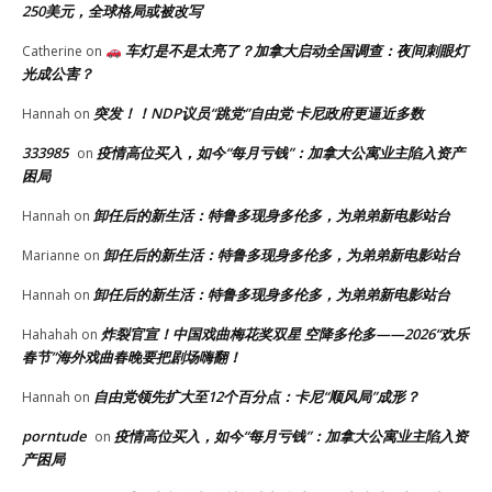
250美元，全球格局或被改写
车灯是不是太亮了？加拿大启动全国调查：夜间刺眼灯
Catherine
on
光成公害？
突发！！NDP议员“跳党”自由党 卡尼政府更逼近多数
Hannah
on
333985
疫情高位买入，如今“每月亏钱”：加拿大公寓业主陷入资产
on
困局
卸任后的新生活：特鲁多现身多伦多，为弟弟新电影站台
Hannah
on
卸任后的新生活：特鲁多现身多伦多，为弟弟新电影站台
Marianne
on
卸任后的新生活：特鲁多现身多伦多，为弟弟新电影站台
Hannah
on
炸裂官宣！中国戏曲梅花奖双星 空降多伦多——2026“欢乐
Hahahah
on
春节”海外戏曲春晚要把剧场嗨翻！
自由党领先扩大至12个百分点：卡尼“顺风局”成形？
Hannah
on
porntude
疫情高位买入，如今“每月亏钱”：加拿大公寓业主陷入资
on
产困局