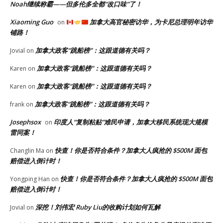
Noah继续称霸——但多伦多全都“改口味”了！
Xiaoming Guo
加拿大高官秘密访华，为卡尼总理明年访华
on
铺路！
加拿大政客“跳船榜”：这跟道德有关吗？
Jovial
on
加拿大政客“跳船榜”：这跟道德有关吗？
Karen
on
加拿大政客“跳船榜”：这跟道德有关吗？
Karen
on
加拿大政客“跳船榜”：这跟道德有关吗？
frank
on
Josephsox
印度人“复制粘贴”难民申请，加拿大移民系统现大规模
on
雷同案！
快查！你是否符合条件？加拿大人疯抢的 $500M 面包
Changlin Ma
on
赔偿进入倒计时！
快查！你是否符合条件？加拿大人疯抢的 $500M 面包
Yongping Han
on
赔偿进入倒计时！
深挖！刘伟宏 Ruby Liu的收购计划如何瓦解
Jovial
on