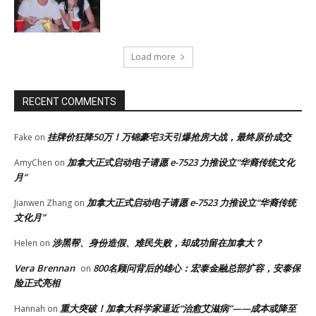
Load more
RECENT COMMENTS
挂牌价狂降50万！万锦豪宅3天引爆抢房大战，最终原价成交
Fake
on
加拿大正式启动电子请愿 e-7523 力推设立“华裔传统文化
AmyChen
on
月”
加拿大正式启动电子请愿 e-7523 力推设立“华裔传统
Jianwen Zhang
on
文化月”
涉黑帮、身份造假、难民失败，却成功留在加拿大？
Helen
on
Vera Brennan
800名顾问背后的雄心：宏泰金融总部扩容，安泰保
on
险正式亮相
重大突破！加拿大科学家逼近“治愈艾滋病”——成本或降至
Hannah
on