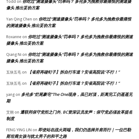
你吃过“测速摄像头”罚单吗？ 多伦多为挽救你最痛恨的测速摄
Todd
on
像头 推出妥协方案
你吃过“测速摄像头”罚单吗？ 多伦多为挽救你最痛恨
Yan Qing Chen
on
的测速摄像头 推出妥协方案
你吃过“测速摄像头”罚单吗？ 多伦多为挽救你最痛恨的测速
Roxanne
on
摄像头 推出妥协方案
你吃过“测速摄像头”罚单吗？ 多伦多为挽救你最痛恨的测速
Qiang Ni
on
摄像头 推出妥协方案
【省府再碰钉子】拆自行车道？安省高院说“不行！”
五块五毛
on
【省府再碰钉子】拆自行车道？安省高院说“不行！”
五块五毛
on
多伦多“烂尾豪宅”The One现身，虽已封顶，距离完工仍遥遥无
yang
on
期
遭联邦保守党拒之门外, BC资深议员发声：保守党必须改革提名
艾朔
on
制度
即使站在战火两端，我们仍选择并肩而行｜一位巴勒
FENG YING LIN
on
斯坦裔女孩与犹太男子的和平之路