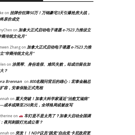
挂牌价狂降50万！万锦豪宅3天引爆抢房大战，
ke
on
终原价成交
加拿大正式启动电子请愿 e-7523 力推设立
myChen
on
华裔传统文化月”
加拿大正式启动电子请愿 e-7523 力推
anwen Zhang
on
立“华裔传统文化月”
涉黑帮、身份造假、难民失败，却成功留在加
len
on
大？
era Brennan
800名顾问背后的雄心：宏泰金融总
on
扩容，安泰保险正式亮相
重大突破！加拿大科学家逼近“治愈艾滋病”
annah
on
—成本或降至250美元，全球格局或被改写
车灯是不是太亮了？加拿大启动全国调
therine
on
：夜间刺眼灯光成公害？
突发！！NDP议员“跳党”自由党 卡尼政府更
annah
on