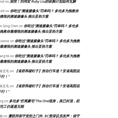
深挖！刘伟宏 Ruby Liu的收购计划如何瓦解
vial
on
你吃过“测速摄像头”罚单吗？ 多伦多为挽救你
odd
on
痛恨的测速摄像头 推出妥协方案
你吃过“测速摄像头”罚单吗？ 多伦多
n Qing Chen
on
挽救你最痛恨的测速摄像头 推出妥协方案
你吃过“测速摄像头”罚单吗？ 多伦多为挽救
xanne
on
最痛恨的测速摄像头 推出妥协方案
你吃过“测速摄像头”罚单吗？ 多伦多为挽救
ang Ni
on
最痛恨的测速摄像头 推出妥协方案
【省府再碰钉子】拆自行车道？安省高院说
块五毛
on
不行！”
【省府再碰钉子】拆自行车道？安省高院说
块五毛
on
不行！”
多伦多“烂尾豪宅”The One现身，虽已封顶，距
ng
on
完工仍遥遥无期
遭联邦保守党拒之门外, BC资深议员发声：保守
朔
on