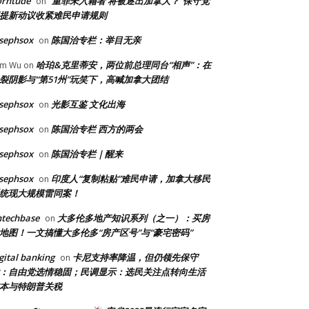
orntude
“重罪未入籍者 将被逐出加拿大？”保守党
on
提新动议收紧难民申请规则
sephsox
陈国治专栏：举目无亲
on
哈珀&克里蒂安，两位前总理同台“相声”：在
am Wu
on
裂阴影与“第51州”玩笑下，高喊加拿大团结
sephsox
光影互鉴 文化出海
on
sephsox
陈国治专栏 西方的两会
on
sephsox
陈国治专栏｜醒来
on
sephsox
印度人“复制粘贴”难民申请，加拿大移民
on
统现大规模雷同案！
ntechbase
大多伦多地产知识系列（之一）：买房
on
地图！一文搞懂大多伦多“房产区号”与“豪宅密码”
gital banking
卡尼支持率降温，但仍领先保守
on
：自由党选情稳固；民调显示：选民关注点转向生活
本与特朗普关税