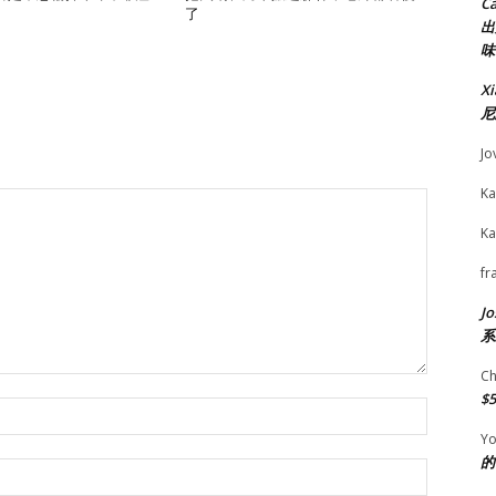
C
了
出
味
X
尼
Jo
Ka
Ka
fr
Jo
系
Ch
$
Name:*
Yo
的
Email:*