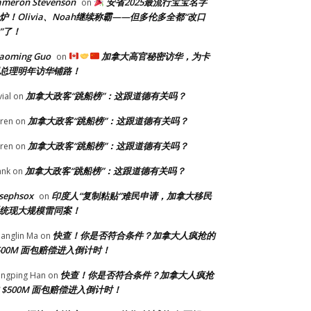
ameron Stevenson
安省2025最流行宝宝名字
on
炉！Olivia、Noah继续称霸——但多伦多全都“改口
”了！
iaoming Guo
加拿大高官秘密访华，为卡
on
总理明年访华铺路！
加拿大政客“跳船榜”：这跟道德有关吗？
vial
on
加拿大政客“跳船榜”：这跟道德有关吗？
ren
on
加拿大政客“跳船榜”：这跟道德有关吗？
ren
on
加拿大政客“跳船榜”：这跟道德有关吗？
ank
on
sephsox
印度人“复制粘贴”难民申请，加拿大移民
on
统现大规模雷同案！
快查！你是否符合条件？加拿大人疯抢的
anglin Ma
on
500M 面包赔偿进入倒计时！
快查！你是否符合条件？加拿大人疯抢
ngping Han
on
 $500M 面包赔偿进入倒计时！