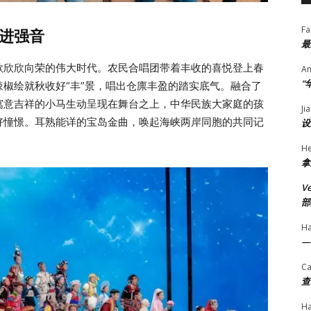
Fa
进强音
最
歌欣欣向荣的伟大时代。农民合唱团带着丰收的喜悦登上春
A
“
椒绘就秋收好“丰”景，唱出仓廪丰盈的踏实底气。融合了
寓意吉祥的小马生动呈现在舞台之上，中华民族大家庭的孩
Ji
好憧憬。耳熟能详的宝岛金曲，唤起海峡两岸同胞的共同记
设
He
拿
V
部
H
—
Ca
查
H