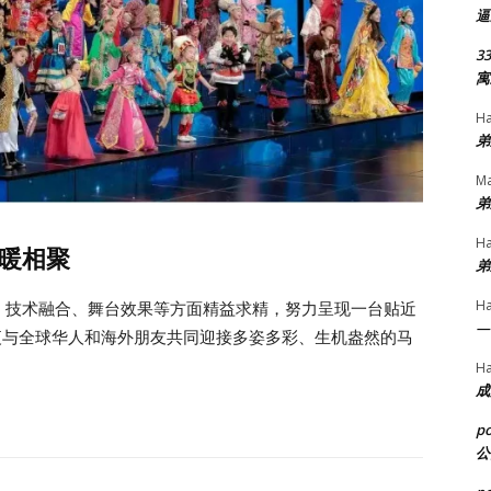
逼
33
寓
H
弟
Ma
弟
H
暖相聚
弟
H
、技术融合、舞台效果等方面精益求精，努力呈现一台贴近
—
夜与全球华人和海外朋友共同迎接多姿多彩、生机盎然的马
H
成
p
公