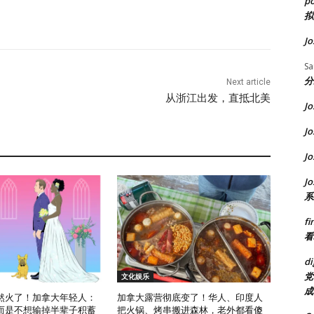
p
拟
Jo
S
分
Next article
从浙江出发，直抵北美
Jo
Jo
Jo
Jo
系
fi
看
di
党
文化娱乐
成
然火了！加拿大年轻人：
加拿大露营彻底变了！华人、印度人
而是不想输掉半辈子积蓄
把火锅、烤串搬进森林，老外都看傻