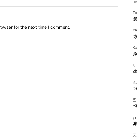
Jo
Website:
T
最
rowser for the next time I comment.
Ya
为
Ro
你
Qi
你
五
“
五
“
ya
离
艾