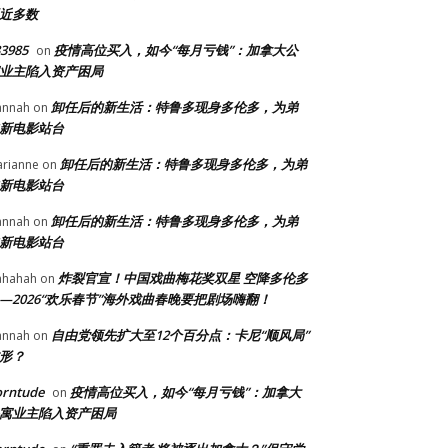
近多数
3985
疫情高位买入，如今“每月亏钱”：加拿大公
on
业主陷入资产困局
卸任后的新生活：特鲁多现身多伦多，为弟
annah
on
新电影站台
卸任后的新生活：特鲁多现身多伦多，为弟
rianne
on
新电影站台
卸任后的新生活：特鲁多现身多伦多，为弟
annah
on
新电影站台
炸裂官宣！中国戏曲梅花奖双星 空降多伦多
ahahah
on
—2026“欢乐春节”海外戏曲春晚要把剧场嗨翻！
自由党领先扩大至12个百分点：卡尼“顺风局”
annah
on
形？
orntude
疫情高位买入，如今“每月亏钱”：加拿大
on
寓业主陷入资产困局