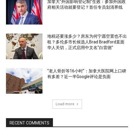
加拿大“外国影响登记制”生效：参加外国政
府相关活动就要登记？首任专员划清界线
地税还要涨多少？房东为何宁愿空置也不出
租？多伦多市长候选人Brad Bradford直面
华人关切，正式启用中文名“白雷德”
“老人骨折等16小时”：加拿大医院网上口碑
有多差？近一半Google评论是负面
Load more
RECENT COMMENTS