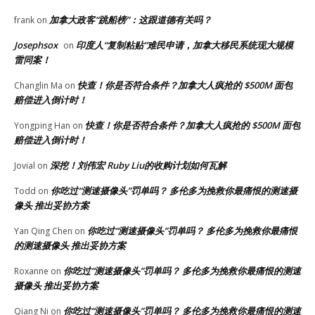
加拿大政客“跳船榜”：这跟道德有关吗？
frank
on
Josephsox
印度人“复制粘贴”难民申请，加拿大移民系统现大规模
on
雷同案！
快查！你是否符合条件？加拿大人疯抢的 $500M 面包
Changlin Ma
on
赔偿进入倒计时！
快查！你是否符合条件？加拿大人疯抢的 $500M 面包
Yongping Han
on
赔偿进入倒计时！
深挖！刘伟宏 Ruby Liu的收购计划如何瓦解
Jovial
on
你吃过“测速摄像头”罚单吗？ 多伦多为挽救你最痛恨的测速摄
Todd
on
像头 推出妥协方案
你吃过“测速摄像头”罚单吗？ 多伦多为挽救你最痛恨
Yan Qing Chen
on
的测速摄像头 推出妥协方案
你吃过“测速摄像头”罚单吗？ 多伦多为挽救你最痛恨的测速
Roxanne
on
摄像头 推出妥协方案
你吃过“测速摄像头”罚单吗？ 多伦多为挽救你最痛恨的测速
Qiang Ni
on