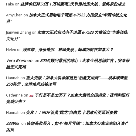
挂牌价狂降50万！万锦豪宅3天引爆抢房大战，最终原价成交
Fake
on
加拿大正式启动电子请愿 e-7523 力推设立“华裔传统文化
AmyChen
on
月”
加拿大正式启动电子请愿 e-7523 力推设立“华裔传统
Jianwen Zhang
on
文化月”
涉黑帮、身份造假、难民失败，却成功留在加拿大？
Helen
on
Vera Brennan
800名顾问背后的雄心：宏泰金融总部扩容，安泰保
on
险正式亮相
重大突破！加拿大科学家逼近“治愈艾滋病”——成本或降至
Hannah
on
250美元，全球格局或被改写
车灯是不是太亮了？加拿大启动全国调查：夜间刺眼灯
Catherine
on
光成公害？
突发！！NDP议员“跳党”自由党 卡尼政府更逼近多数
Hannah
on
333985
疫情高位买入，如今“每月亏钱”：加拿大公寓业主陷入资产
on
困局