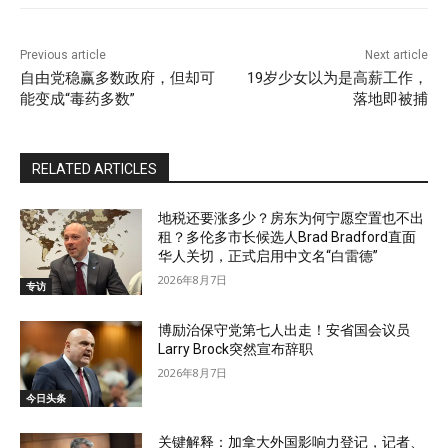
Previous article
Next article
自由党稳赢多数政府，但却可
19岁少女以为是高薪工作，
能变成“毒药多数”
落地即被捕
RELATED ARTICLES
地税还要涨多少？房东为何宁愿空置也不出
租？多伦多市长候选人Brad Bradford直面
华人关切，正式启用中文名“白雷德”
2026年8月7日
专访
博励治保守党第七人出走！安省国会议员
Larry Brock突然宣布辞职
2026年8月7日
今日头条
关键解释：加拿大外国影响力登记，记者、