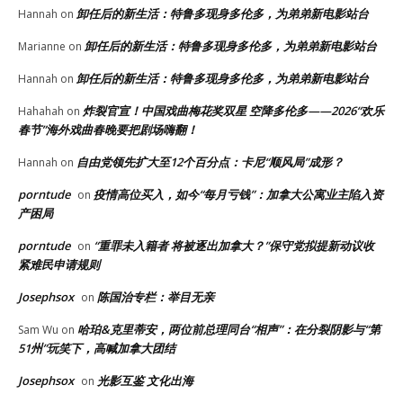
卸任后的新生活：特鲁多现身多伦多，为弟弟新电影站台
Hannah
on
卸任后的新生活：特鲁多现身多伦多，为弟弟新电影站台
Marianne
on
卸任后的新生活：特鲁多现身多伦多，为弟弟新电影站台
Hannah
on
炸裂官宣！中国戏曲梅花奖双星 空降多伦多——2026“欢乐
Hahahah
on
春节”海外戏曲春晚要把剧场嗨翻！
自由党领先扩大至12个百分点：卡尼“顺风局”成形？
Hannah
on
porntude
疫情高位买入，如今“每月亏钱”：加拿大公寓业主陷入资
on
产困局
porntude
“重罪未入籍者 将被逐出加拿大？”保守党拟提新动议收
on
紧难民申请规则
Josephsox
陈国治专栏：举目无亲
on
哈珀&克里蒂安，两位前总理同台“相声”：在分裂阴影与“第
Sam Wu
on
51州”玩笑下，高喊加拿大团结
Josephsox
光影互鉴 文化出海
on