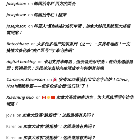
Josephsox
陈国治专栏 西方的两会
on
Josephsox
陈国治专栏｜醒来
on
Josephsox
印度人“复制粘贴”难民申请，加拿大移民系统现大规模
on
雷同案！
fintechbase
大多伦多地产知识系列（之一）：买房看地图！一文
on
搞懂大多伦多“房产区号”与“豪宅密码”
digital banking
卡尼支持率降温，但仍领先保守党：自由党选情稳
on
固；民调显示：选民关注点转向生活成本与特朗普关税
Cameron Stevenson
安省2025最流行宝宝名字出炉！Olivia、
on
Noah继续称霸——但多伦多全都“改口味”了！
Xiaoming Guo
加拿大高官秘密访华，为卡尼总理明年访华
on
铺路！
加拿大政客“跳船榜”：这跟道德有关吗？
Jovial
on
加拿大政客“跳船榜”：这跟道德有关吗？
Karen
on
加拿大政客“跳船榜”：这跟道德有关吗？
Karen
on