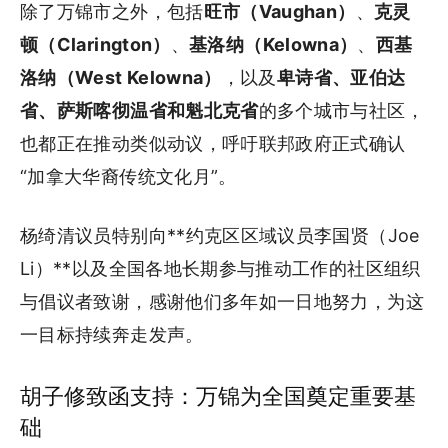
除了万锦市之外，包括
旺市（Vaughan）
、
克灵
顿（Clarington）
、
基洛纳（Kelowna）
、
西基
洛纳（West Kelowna）
，以及
卑诗省、亚伯达
省、萨斯喀彻温省和魁北克省
的多个城市与社区，
也都正在推动类似动议，呼吁联邦政府正式确认
“加拿大华裔传统文化月”。
杨绮清议员特别向**约克区区域议员李国贤（Joe
Li）**以及全国各地长期参与推动工作的社区组织
与倡议者致谢，感谢他们多年如一日地努力，为这
一目标持续奔走发声。
胡子修致函支持：万锦为全国奠定重要基
础