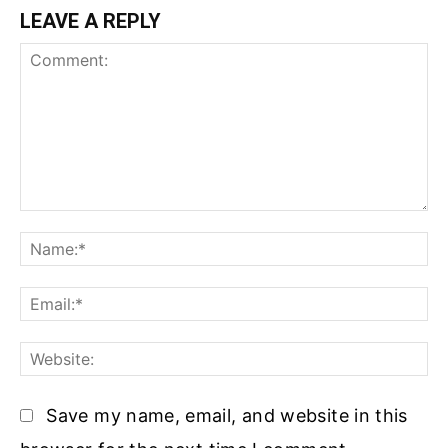
LEAVE A REPLY
Comment:
Na
Ema
Web
Save my name, email, and website in this