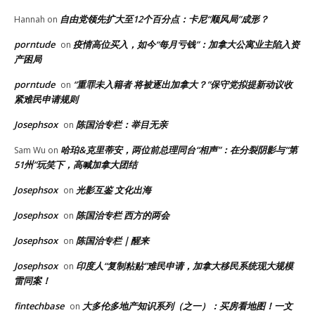
自由党领先扩大至12个百分点：卡尼“顺风局”成形？
Hannah
on
porntude
疫情高位买入，如今“每月亏钱”：加拿大公寓业主陷入资
on
产困局
porntude
“重罪未入籍者 将被逐出加拿大？”保守党拟提新动议收
on
紧难民申请规则
Josephsox
陈国治专栏：举目无亲
on
哈珀&克里蒂安，两位前总理同台“相声”：在分裂阴影与“第
Sam Wu
on
51州”玩笑下，高喊加拿大团结
Josephsox
光影互鉴 文化出海
on
Josephsox
陈国治专栏 西方的两会
on
Josephsox
陈国治专栏｜醒来
on
Josephsox
印度人“复制粘贴”难民申请，加拿大移民系统现大规模
on
雷同案！
fintechbase
大多伦多地产知识系列（之一）：买房看地图！一文
on