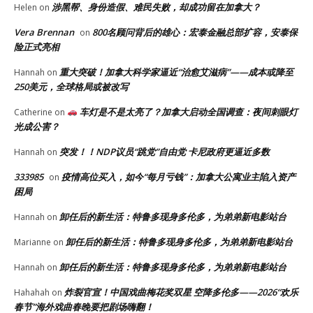
涉黑帮、身份造假、难民失败，却成功留在加拿大？
Helen
on
Vera Brennan
800名顾问背后的雄心：宏泰金融总部扩容，安泰保
on
险正式亮相
重大突破！加拿大科学家逼近“治愈艾滋病”——成本或降至
Hannah
on
250美元，全球格局或被改写
车灯是不是太亮了？加拿大启动全国调查：夜间刺眼灯
Catherine
on
光成公害？
突发！！NDP议员“跳党”自由党 卡尼政府更逼近多数
Hannah
on
333985
疫情高位买入，如今“每月亏钱”：加拿大公寓业主陷入资产
on
困局
卸任后的新生活：特鲁多现身多伦多，为弟弟新电影站台
Hannah
on
卸任后的新生活：特鲁多现身多伦多，为弟弟新电影站台
Marianne
on
卸任后的新生活：特鲁多现身多伦多，为弟弟新电影站台
Hannah
on
炸裂官宣！中国戏曲梅花奖双星 空降多伦多——2026“欢乐
Hahahah
on
春节”海外戏曲春晚要把剧场嗨翻！