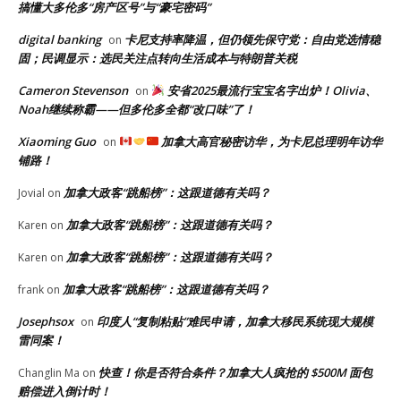
搞懂大多伦多“房产区号”与“豪宅密码”
digital banking
卡尼支持率降温，但仍领先保守党：自由党选情稳
on
固；民调显示：选民关注点转向生活成本与特朗普关税
Cameron Stevenson
安省2025最流行宝宝名字出炉！Olivia、
on
Noah继续称霸——但多伦多全都“改口味”了！
Xiaoming Guo
加拿大高官秘密访华，为卡尼总理明年访华
on
铺路！
加拿大政客“跳船榜”：这跟道德有关吗？
Jovial
on
加拿大政客“跳船榜”：这跟道德有关吗？
Karen
on
加拿大政客“跳船榜”：这跟道德有关吗？
Karen
on
加拿大政客“跳船榜”：这跟道德有关吗？
frank
on
Josephsox
印度人“复制粘贴”难民申请，加拿大移民系统现大规模
on
雷同案！
快查！你是否符合条件？加拿大人疯抢的 $500M 面包
Changlin Ma
on
赔偿进入倒计时！