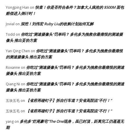
快查！你是否符合条件？加拿大人疯抢的 $500M 面包
Yongping Han
on
赔偿进入倒计时！
深挖！刘伟宏 Ruby Liu的收购计划如何瓦解
Jovial
on
你吃过“测速摄像头”罚单吗？ 多伦多为挽救你最痛恨的测速摄
Todd
on
像头 推出妥协方案
你吃过“测速摄像头”罚单吗？ 多伦多为挽救你最痛恨
Yan Qing Chen
on
的测速摄像头 推出妥协方案
你吃过“测速摄像头”罚单吗？ 多伦多为挽救你最痛恨的测速
Roxanne
on
摄像头 推出妥协方案
你吃过“测速摄像头”罚单吗？ 多伦多为挽救你最痛恨的测速
Qiang Ni
on
摄像头 推出妥协方案
【省府再碰钉子】拆自行车道？安省高院说“不行！”
五块五毛
on
【省府再碰钉子】拆自行车道？安省高院说“不行！”
五块五毛
on
多伦多“烂尾豪宅”The One现身，虽已封顶，距离完工仍遥遥无
yang
on
期