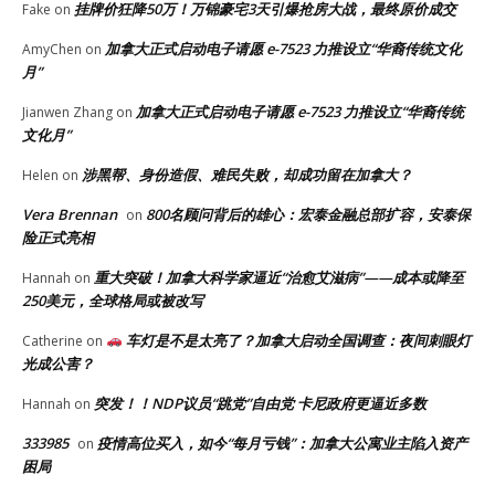
挂牌价狂降50万！万锦豪宅3天引爆抢房大战，最终原价成交
Fake
on
加拿大正式启动电子请愿 e-7523 力推设立“华裔传统文化
AmyChen
on
月”
加拿大正式启动电子请愿 e-7523 力推设立“华裔传统
Jianwen Zhang
on
文化月”
涉黑帮、身份造假、难民失败，却成功留在加拿大？
Helen
on
Vera Brennan
800名顾问背后的雄心：宏泰金融总部扩容，安泰保
on
险正式亮相
重大突破！加拿大科学家逼近“治愈艾滋病”——成本或降至
Hannah
on
250美元，全球格局或被改写
车灯是不是太亮了？加拿大启动全国调查：夜间刺眼灯
Catherine
on
光成公害？
突发！！NDP议员“跳党”自由党 卡尼政府更逼近多数
Hannah
on
333985
疫情高位买入，如今“每月亏钱”：加拿大公寓业主陷入资产
on
困局