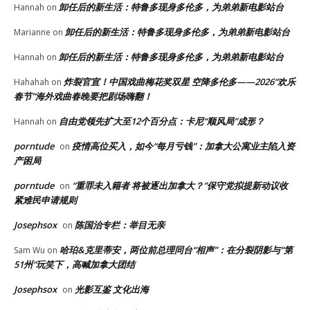
卸任后的新生活：特鲁多现身多伦多，为弟弟新电影站台
Hannah
on
卸任后的新生活：特鲁多现身多伦多，为弟弟新电影站台
Marianne
on
卸任后的新生活：特鲁多现身多伦多，为弟弟新电影站台
Hannah
on
炸裂官宣！中国戏曲梅花奖双星 空降多伦多——2026“欢乐
Hahahah
on
春节”海外戏曲春晚要把剧场嗨翻！
自由党领先扩大至12个百分点：卡尼“顺风局”成形？
Hannah
on
porntude
疫情高位买入，如今“每月亏钱”：加拿大公寓业主陷入资
on
产困局
porntude
“重罪未入籍者 将被逐出加拿大？”保守党拟提新动议收
on
紧难民申请规则
Josephsox
陈国治专栏：举目无亲
on
哈珀&克里蒂安，两位前总理同台“相声”：在分裂阴影与“第
Sam Wu
on
51州”玩笑下，高喊加拿大团结
Josephsox
光影互鉴 文化出海
on