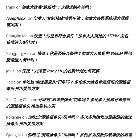
加拿大政客“跳船榜”：这跟道德有关吗？
frank
on
Josephsox
印度人“复制粘贴”难民申请，加拿大移民系统现大规模
on
雷同案！
快查！你是否符合条件？加拿大人疯抢的 $500M 面包
Changlin Ma
on
赔偿进入倒计时！
快查！你是否符合条件？加拿大人疯抢的 $500M 面包
Yongping Han
on
赔偿进入倒计时！
深挖！刘伟宏 Ruby Liu的收购计划如何瓦解
Jovial
on
你吃过“测速摄像头”罚单吗？ 多伦多为挽救你最痛恨的测速摄
Todd
on
像头 推出妥协方案
你吃过“测速摄像头”罚单吗？ 多伦多为挽救你最痛恨
Yan Qing Chen
on
的测速摄像头 推出妥协方案
你吃过“测速摄像头”罚单吗？ 多伦多为挽救你最痛恨的测速
Roxanne
on
摄像头 推出妥协方案
你吃过“测速摄像头”罚单吗？ 多伦多为挽救你最痛恨的测速
Qiang Ni
on