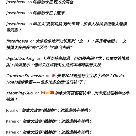
Josephsox
陈国治专栏 西方的两会
on
Josephsox
陈国治专栏｜醒来
on
Josephsox
印度人“复制粘贴”难民申请，加拿大移民系统现大规模
on
雷同案！
fintechbase
大多伦多地产知识系列（之一）：买房看地图！一文
on
搞懂大多伦多“房产区号”与“豪宅密码”
digital banking
卡尼支持率降温，但仍领先保守党：自由党选情稳
on
固；民调显示：选民关注点转向生活成本与特朗普关税
Cameron Stevenson
安省2025最流行宝宝名字出炉！Olivia、
on
Noah继续称霸——但多伦多全都“改口味”了！
Xiaoming Guo
加拿大高官秘密访华，为卡尼总理明年访华
on
铺路！
加拿大政客“跳船榜”：这跟道德有关吗？
Jovial
on
加拿大政客“跳船榜”：这跟道德有关吗？
Karen
on
加拿大政客“跳船榜”：这跟道德有关吗？
Karen
on