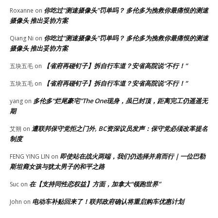
你吃过“测速摄像头”罚单吗？ 多伦多为挽救你最痛恨的测速
Roxanne
on
摄像头 推出妥协方案
你吃过“测速摄像头”罚单吗？ 多伦多为挽救你最痛恨的测速
Qiang Ni
on
摄像头 推出妥协方案
【省府再碰钉子】拆自行车道？安省高院说“不行！”
五块五毛
on
【省府再碰钉子】拆自行车道？安省高院说“不行！”
五块五毛
on
多伦多“烂尾豪宅”The One现身，虽已封顶，距离完工仍遥遥无
yang
on
期
遭联邦保守党拒之门外, BC资深议员发声：保守党必须改革提名
艾朔
on
制度
即使站在战火两端，我们仍选择并肩而行｜一位巴勒
FENG YING LIN
on
斯坦裔女孩与犹太男子的和平之路
在【支持同性恋权益】方面，加拿大“领跑世界”
Suc
on
电动车补贴回来了！联邦政府确认将重启购车优惠计划
John
on