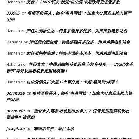
突发！！NDP议员“跳党”自由党 卡尼政府更逼近多数
Hannah
on
333985
疫情高位买入，如今“每月亏钱”：加拿大公寓业主陷入资产
on
困局
卸任后的新生活：特鲁多现身多伦多，为弟弟新电影站台
Hannah
on
卸任后的新生活：特鲁多现身多伦多，为弟弟新电影站台
Marianne
on
卸任后的新生活：特鲁多现身多伦多，为弟弟新电影站台
Hannah
on
炸裂官宣！中国戏曲梅花奖双星 空降多伦多——2026“欢乐
Hahahah
on
春节”海外戏曲春晚要把剧场嗨翻！
自由党领先扩大至12个百分点：卡尼“顺风局”成形？
Hannah
on
porntude
疫情高位买入，如今“每月亏钱”：加拿大公寓业主陷入资
on
产困局
porntude
“重罪未入籍者 将被逐出加拿大？”保守党拟提新动议收
on
紧难民申请规则
Josephsox
陈国治专栏：举目无亲
on