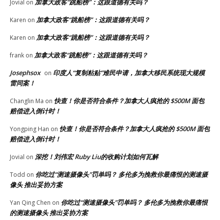
加拿大政客“跳船榜”：这跟道德有关吗？
Jovial
on
加拿大政客“跳船榜”：这跟道德有关吗？
Karen
on
加拿大政客“跳船榜”：这跟道德有关吗？
Karen
on
加拿大政客“跳船榜”：这跟道德有关吗？
frank
on
Josephsox
印度人“复制粘贴”难民申请，加拿大移民系统现大规模
on
雷同案！
快查！你是否符合条件？加拿大人疯抢的 $500M 面包
Changlin Ma
on
赔偿进入倒计时！
快查！你是否符合条件？加拿大人疯抢的 $500M 面包
Yongping Han
on
赔偿进入倒计时！
深挖！刘伟宏 Ruby Liu的收购计划如何瓦解
Jovial
on
你吃过“测速摄像头”罚单吗？ 多伦多为挽救你最痛恨的测速摄
Todd
on
像头 推出妥协方案
你吃过“测速摄像头”罚单吗？ 多伦多为挽救你最痛恨
Yan Qing Chen
on
的测速摄像头 推出妥协方案