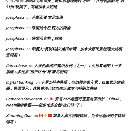
哈珀&克里蒂安，两位前总理同台“相声”：在分裂阴影与“第
Sam Wu
on
51州”玩笑下，高喊加拿大团结
Josephsox
光影互鉴 文化出海
on
Josephsox
陈国治专栏 西方的两会
on
Josephsox
陈国治专栏｜醒来
on
Josephsox
印度人“复制粘贴”难民申请，加拿大移民系统现大规模
on
雷同案！
fintechbase
大多伦多地产知识系列（之一）：买房看地图！一文
on
搞懂大多伦多“房产区号”与“豪宅密码”
digital banking
卡尼支持率降温，但仍领先保守党：自由党选情稳
on
固；民调显示：选民关注点转向生活成本与特朗普关税
Cameron Stevenson
安省2025最流行宝宝名字出炉！Olivia、
on
Noah继续称霸——但多伦多全都“改口味”了！
Xiaoming Guo
加拿大高官秘密访华，为卡尼总理明年访华
on
铺路！