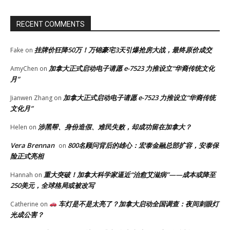
RECENT COMMENTS
挂牌价狂降50万！万锦豪宅3天引爆抢房大战，最终原价成交
Fake
on
加拿大正式启动电子请愿 e-7523 力推设立“华裔传统文化
AmyChen
on
月”
加拿大正式启动电子请愿 e-7523 力推设立“华裔传统
Jianwen Zhang
on
文化月”
涉黑帮、身份造假、难民失败，却成功留在加拿大？
Helen
on
Vera Brennan
800名顾问背后的雄心：宏泰金融总部扩容，安泰保
on
险正式亮相
重大突破！加拿大科学家逼近“治愈艾滋病”——成本或降至
Hannah
on
250美元，全球格局或被改写
车灯是不是太亮了？加拿大启动全国调查：夜间刺眼灯
Catherine
on
光成公害？