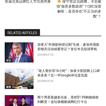
首届北美品牌红人节完美闭幕
保守党议员跳槽，卡尼被
指“操弄多数政府”？CBC深度
解析：是否存在“不正当的多
数”？
RELATED ARTICLES
加拿大“外国影响登记制”生效：参加外国政
府相关活动就要登记？首任专员划清界线
2026年8月7日
专访
“老人骨折等16小时”：加拿大医院网上口碑
有多差？近一半Google评论是负面
2026年8月7日
新闻
两个男星逛趟多伦多，竟把$1.99购物袋抢
到断货！连垃圾桶都成网红打卡点