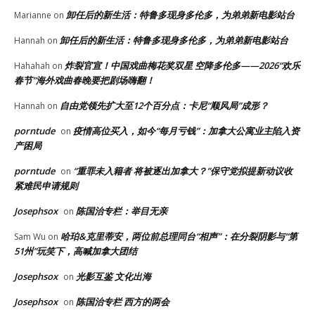
卸任后的新生活：特鲁多现身多伦多，为弟弟新电影站台
Marianne
on
卸任后的新生活：特鲁多现身多伦多，为弟弟新电影站台
Hannah
on
炸裂官宣！中国戏曲梅花奖双星 空降多伦多——2026“欢乐
Hahahah
on
春节”海外戏曲春晚要把剧场嗨翻！
自由党领先扩大至12个百分点：卡尼“顺风局”成形？
Hannah
on
porntude
疫情高位买入，如今“每月亏钱”：加拿大公寓业主陷入资
on
产困局
porntude
“重罪未入籍者 将被逐出加拿大？”保守党拟提新动议收
on
紧难民申请规则
Josephsox
陈国治专栏：举目无亲
on
哈珀&克里蒂安，两位前总理同台“相声”：在分裂阴影与“第
Sam Wu
on
51州”玩笑下，高喊加拿大团结
Josephsox
光影互鉴 文化出海
on
Josephsox
陈国治专栏 西方的两会
on