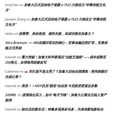
加拿大正式启动电子请愿 e-7523 力推设立“华裔传统文化
AmyChen
on
月”
加拿大正式启动电子请愿 e-7523 力推设立“华裔传统
Jianwen Zhang
on
文化月”
涉黑帮、身份造假、难民失败，却成功留在加拿大？
Helen
on
Vera Brennan
800名顾问背后的雄心：宏泰金融总部扩容，安泰保
on
险正式亮相
重大突破！加拿大科学家逼近“治愈艾滋病”——成本或降至
Hannah
on
250美元，全球格局或被改写
车灯是不是太亮了？加拿大启动全国调查：夜间刺眼灯
Catherine
on
光成公害？
突发！！NDP议员“跳党”自由党 卡尼政府更逼近多数
Hannah
on
333985
疫情高位买入，如今“每月亏钱”：加拿大公寓业主陷入资产
on
困局
卸任后的新生活：特鲁多现身多伦多，为弟弟新电影站台
Hannah
on