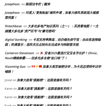
Josephsox
陈国治专栏｜醒来
on
Josephsox
印度人“复制粘贴”难民申请，加拿大移民系统现大规模
on
雷同案！
fintechbase
大多伦多地产知识系列（之一）：买房看地图！一文
on
搞懂大多伦多“房产区号”与“豪宅密码”
digital banking
卡尼支持率降温，但仍领先保守党：自由党选情稳
on
固；民调显示：选民关注点转向生活成本与特朗普关税
Cameron Stevenson
安省2025最流行宝宝名字出炉！Olivia、
on
Noah继续称霸——但多伦多全都“改口味”了！
Xiaoming Guo
加拿大高官秘密访华，为卡尼总理明年访华
on
铺路！
加拿大政客“跳船榜”：这跟道德有关吗？
Jovial
on
加拿大政客“跳船榜”：这跟道德有关吗？
Karen
on
加拿大政客“跳船榜”：这跟道德有关吗？
Karen
on
加拿大政客“跳船榜”：这跟道德有关吗？
frank
on