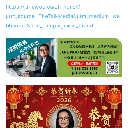
https://janewoo.ca/zh-hans/?
utm_source=TheTalkMedia&utm_medium=we
bbanner&utm_campaign=sc_brand