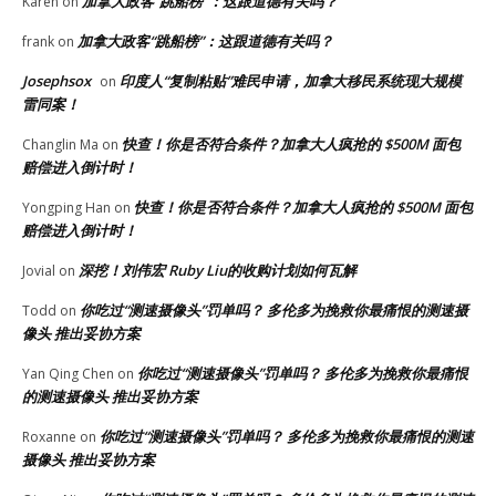
加拿大政客“跳船榜”：这跟道德有关吗？
Karen
on
加拿大政客“跳船榜”：这跟道德有关吗？
frank
on
Josephsox
印度人“复制粘贴”难民申请，加拿大移民系统现大规模
on
雷同案！
快查！你是否符合条件？加拿大人疯抢的 $500M 面包
Changlin Ma
on
赔偿进入倒计时！
快查！你是否符合条件？加拿大人疯抢的 $500M 面包
Yongping Han
on
赔偿进入倒计时！
深挖！刘伟宏 Ruby Liu的收购计划如何瓦解
Jovial
on
你吃过“测速摄像头”罚单吗？ 多伦多为挽救你最痛恨的测速摄
Todd
on
像头 推出妥协方案
你吃过“测速摄像头”罚单吗？ 多伦多为挽救你最痛恨
Yan Qing Chen
on
的测速摄像头 推出妥协方案
你吃过“测速摄像头”罚单吗？ 多伦多为挽救你最痛恨的测速
Roxanne
on
摄像头 推出妥协方案