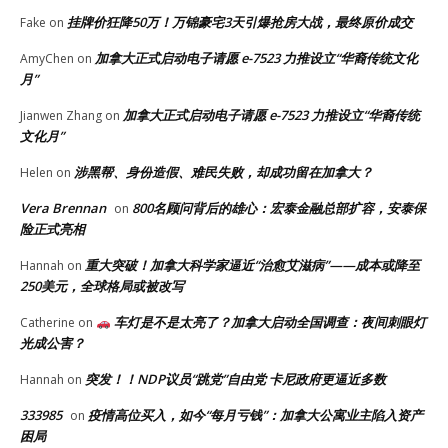
挂牌价狂降50万！万锦豪宅3天引爆抢房大战，最终原价成交
Fake
on
加拿大正式启动电子请愿 e-7523 力推设立“华裔传统文化
AmyChen
on
月”
加拿大正式启动电子请愿 e-7523 力推设立“华裔传统
Jianwen Zhang
on
文化月”
涉黑帮、身份造假、难民失败，却成功留在加拿大？
Helen
on
Vera Brennan
800名顾问背后的雄心：宏泰金融总部扩容，安泰保
on
险正式亮相
重大突破！加拿大科学家逼近“治愈艾滋病”——成本或降至
Hannah
on
250美元，全球格局或被改写
车灯是不是太亮了？加拿大启动全国调查：夜间刺眼灯
Catherine
on
光成公害？
突发！！NDP议员“跳党”自由党 卡尼政府更逼近多数
Hannah
on
333985
疫情高位买入，如今“每月亏钱”：加拿大公寓业主陷入资产
on
困局