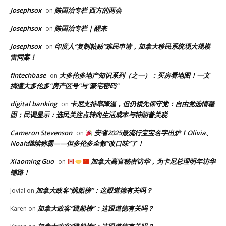
Josephsox
陈国治专栏 西方的两会
on
Josephsox
陈国治专栏｜醒来
on
Josephsox
印度人“复制粘贴”难民申请，加拿大移民系统现大规模
on
雷同案！
fintechbase
大多伦多地产知识系列（之一）：买房看地图！一文
on
搞懂大多伦多“房产区号”与“豪宅密码”
digital banking
卡尼支持率降温，但仍领先保守党：自由党选情稳
on
固；民调显示：选民关注点转向生活成本与特朗普关税
Cameron Stevenson
安省2025最流行宝宝名字出炉！Olivia、
on
Noah继续称霸——但多伦多全都“改口味”了！
Xiaoming Guo
加拿大高官秘密访华，为卡尼总理明年访华
on
铺路！
加拿大政客“跳船榜”：这跟道德有关吗？
Jovial
on
加拿大政客“跳船榜”：这跟道德有关吗？
Karen
on