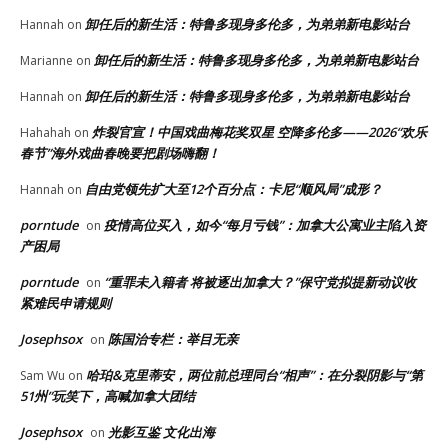
卸任后的新生活：特鲁多现身多伦多，为弟弟新电影站台
Hannah
on
卸任后的新生活：特鲁多现身多伦多，为弟弟新电影站台
Marianne
on
卸任后的新生活：特鲁多现身多伦多，为弟弟新电影站台
Hannah
on
炸裂官宣！中国戏曲梅花奖双星 空降多伦多——2026“欢乐
Hahahah
on
春节”海外戏曲春晚要把剧场嗨翻！
自由党领先扩大至12个百分点：卡尼“顺风局”成形？
Hannah
on
porntude
疫情高位买入，如今“每月亏钱”：加拿大公寓业主陷入资
on
产困局
porntude
“重罪未入籍者 将被逐出加拿大？”保守党拟提新动议收
on
紧难民申请规则
Josephsox
陈国治专栏：举目无亲
on
哈珀&克里蒂安，两位前总理同台“相声”：在分裂阴影与“第
Sam Wu
on
51州”玩笑下，高喊加拿大团结
Josephsox
光影互鉴 文化出海
on