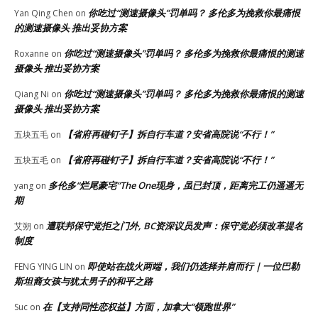
你吃过“测速摄像头”罚单吗？ 多伦多为挽救你最痛恨
Yan Qing Chen
on
的测速摄像头 推出妥协方案
你吃过“测速摄像头”罚单吗？ 多伦多为挽救你最痛恨的测速
Roxanne
on
摄像头 推出妥协方案
你吃过“测速摄像头”罚单吗？ 多伦多为挽救你最痛恨的测速
Qiang Ni
on
摄像头 推出妥协方案
【省府再碰钉子】拆自行车道？安省高院说“不行！”
五块五毛
on
【省府再碰钉子】拆自行车道？安省高院说“不行！”
五块五毛
on
多伦多“烂尾豪宅”The One现身，虽已封顶，距离完工仍遥遥无
yang
on
期
遭联邦保守党拒之门外, BC资深议员发声：保守党必须改革提名
艾朔
on
制度
即使站在战火两端，我们仍选择并肩而行｜一位巴勒
FENG YING LIN
on
斯坦裔女孩与犹太男子的和平之路
在【支持同性恋权益】方面，加拿大“领跑世界”
Suc
on