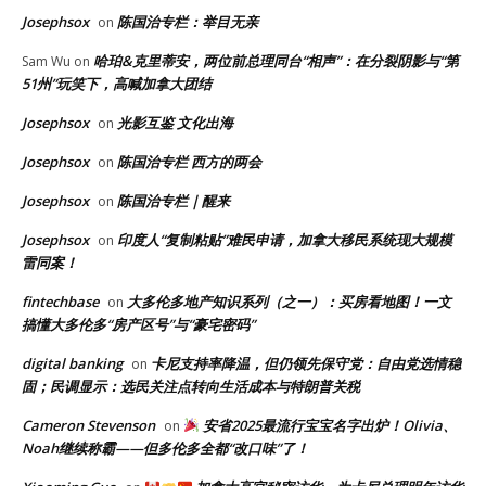
Josephsox
陈国治专栏：举目无亲
on
哈珀&克里蒂安，两位前总理同台“相声”：在分裂阴影与“第
Sam Wu
on
51州”玩笑下，高喊加拿大团结
Josephsox
光影互鉴 文化出海
on
Josephsox
陈国治专栏 西方的两会
on
Josephsox
陈国治专栏｜醒来
on
Josephsox
印度人“复制粘贴”难民申请，加拿大移民系统现大规模
on
雷同案！
fintechbase
大多伦多地产知识系列（之一）：买房看地图！一文
on
搞懂大多伦多“房产区号”与“豪宅密码”
digital banking
卡尼支持率降温，但仍领先保守党：自由党选情稳
on
固；民调显示：选民关注点转向生活成本与特朗普关税
Cameron Stevenson
安省2025最流行宝宝名字出炉！Olivia、
on
Noah继续称霸——但多伦多全都“改口味”了！