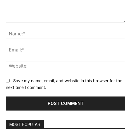
Comment:
Na
Ema
Web
Save my name, email, and website in this browser for the
next time I comment.
MOST POPULAR