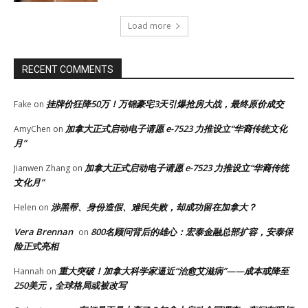
Load more
RECENT COMMENTS
挂牌价狂降50万！万锦豪宅3天引爆抢房大战，最终原价成交
Fake
on
加拿大正式启动电子请愿 e-7523 力推设立“华裔传统文化
AmyChen
on
月”
加拿大正式启动电子请愿 e-7523 力推设立“华裔传统
Jianwen Zhang
on
文化月”
涉黑帮、身份造假、难民失败，却成功留在加拿大？
Helen
on
Vera Brennan
800名顾问背后的雄心：宏泰金融总部扩容，安泰保
on
险正式亮相
重大突破！加拿大科学家逼近“治愈艾滋病”——成本或降至
Hannah
on
250美元，全球格局或被改写