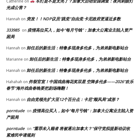
车灯是不是太亮了？加拿大启动全国调查：夜间刺眼灯
Catherine
on
光成公害？
突发！！NDP议员“跳党”自由党 卡尼政府更逼近多数
Hannah
on
333985
疫情高位买入，如今“每月亏钱”：加拿大公寓业主陷入资产
on
困局
卸任后的新生活：特鲁多现身多伦多，为弟弟新电影站台
Hannah
on
卸任后的新生活：特鲁多现身多伦多，为弟弟新电影站台
Marianne
on
卸任后的新生活：特鲁多现身多伦多，为弟弟新电影站台
Hannah
on
炸裂官宣！中国戏曲梅花奖双星 空降多伦多——2026“欢乐
Hahahah
on
春节”海外戏曲春晚要把剧场嗨翻！
自由党领先扩大至12个百分点：卡尼“顺风局”成形？
Hannah
on
porntude
疫情高位买入，如今“每月亏钱”：加拿大公寓业主陷入资
on
产困局
porntude
“重罪未入籍者 将被逐出加拿大？”保守党拟提新动议收
on
紧难民申请规则