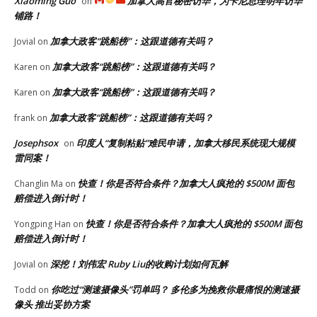
Xiaoming Guo
加拿大高官秘密访华，为卡尼总理明年访华
on
铺路！
加拿大政客“跳船榜”：这跟道德有关吗？
Jovial
on
加拿大政客“跳船榜”：这跟道德有关吗？
Karen
on
加拿大政客“跳船榜”：这跟道德有关吗？
Karen
on
加拿大政客“跳船榜”：这跟道德有关吗？
frank
on
Josephsox
印度人“复制粘贴”难民申请，加拿大移民系统现大规模
on
雷同案！
快查！你是否符合条件？加拿大人疯抢的 $500M 面包
Changlin Ma
on
赔偿进入倒计时！
快查！你是否符合条件？加拿大人疯抢的 $500M 面包
Yongping Han
on
赔偿进入倒计时！
深挖！刘伟宏 Ruby Liu的收购计划如何瓦解
Jovial
on
你吃过“测速摄像头”罚单吗？ 多伦多为挽救你最痛恨的测速摄
Todd
on
像头 推出妥协方案