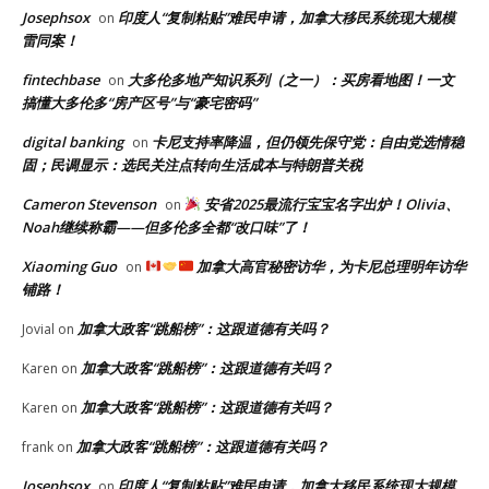
Josephsox
印度人“复制粘贴”难民申请，加拿大移民系统现大规模
on
雷同案！
fintechbase
大多伦多地产知识系列（之一）：买房看地图！一文
on
搞懂大多伦多“房产区号”与“豪宅密码”
digital banking
卡尼支持率降温，但仍领先保守党：自由党选情稳
on
固；民调显示：选民关注点转向生活成本与特朗普关税
Cameron Stevenson
安省2025最流行宝宝名字出炉！Olivia、
on
Noah继续称霸——但多伦多全都“改口味”了！
Xiaoming Guo
加拿大高官秘密访华，为卡尼总理明年访华
on
铺路！
加拿大政客“跳船榜”：这跟道德有关吗？
Jovial
on
加拿大政客“跳船榜”：这跟道德有关吗？
Karen
on
加拿大政客“跳船榜”：这跟道德有关吗？
Karen
on
加拿大政客“跳船榜”：这跟道德有关吗？
frank
on
Josephsox
印度人“复制粘贴”难民申请，加拿大移民系统现大规模
on