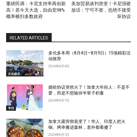
重磅民调：卡尼支持率再创新
美加贸易谈判突变！卡尼强硬
高！若今天大选，自由党98%
放话：宁可不签，也绝不接受
概率横扫多数政府
坏协议
RELATED ARTICLES
多伦多本周（8月4日—8月9日）15项精彩活
动推荐
2026年8月4日
文化娱乐
婚前协议突然火了！加拿大年轻人：不是不
爱，而是不想输掉半辈子积蓄
2026年8月1日
专访
加拿大露营彻底变了！华人、印度人把火
锅、烤串搬进森林，老外都看傻了
2026年8月1日