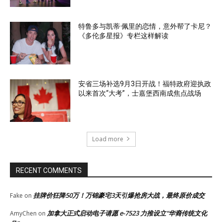
特鲁多与凯蒂·佩里的恋情，意外帮了卡尼？
《多伦多星报》专栏这样解读
安省三场补选9月3日开战！福特政府迎执政
以来首次“大考”，士嘉堡西南成焦点战场
Load more
RECENT COMMENTS
挂牌价狂降50万！万锦豪宅3天引爆抢房大战，最终原价成交
Fake
on
加拿大正式启动电子请愿 e-7523 力推设立“华裔传统文化
AmyChen
on