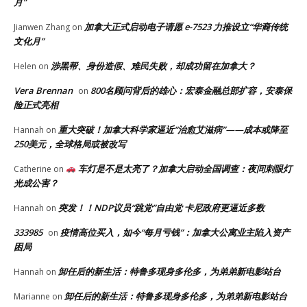
月”
加拿大正式启动电子请愿 e-7523 力推设立“华裔传统
Jianwen Zhang
on
文化月”
涉黑帮、身份造假、难民失败，却成功留在加拿大？
Helen
on
Vera Brennan
800名顾问背后的雄心：宏泰金融总部扩容，安泰保
on
险正式亮相
重大突破！加拿大科学家逼近“治愈艾滋病”——成本或降至
Hannah
on
250美元，全球格局或被改写
车灯是不是太亮了？加拿大启动全国调查：夜间刺眼灯
Catherine
on
光成公害？
突发！！NDP议员“跳党”自由党 卡尼政府更逼近多数
Hannah
on
333985
疫情高位买入，如今“每月亏钱”：加拿大公寓业主陷入资产
on
困局
卸任后的新生活：特鲁多现身多伦多，为弟弟新电影站台
Hannah
on
卸任后的新生活：特鲁多现身多伦多，为弟弟新电影站台
Marianne
on