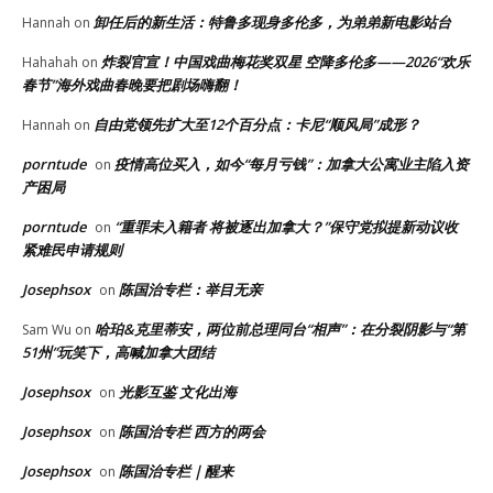
卸任后的新生活：特鲁多现身多伦多，为弟弟新电影站台
Hannah
on
炸裂官宣！中国戏曲梅花奖双星 空降多伦多——2026“欢乐
Hahahah
on
春节”海外戏曲春晚要把剧场嗨翻！
自由党领先扩大至12个百分点：卡尼“顺风局”成形？
Hannah
on
porntude
疫情高位买入，如今“每月亏钱”：加拿大公寓业主陷入资
on
产困局
porntude
“重罪未入籍者 将被逐出加拿大？”保守党拟提新动议收
on
紧难民申请规则
Josephsox
陈国治专栏：举目无亲
on
哈珀&克里蒂安，两位前总理同台“相声”：在分裂阴影与“第
Sam Wu
on
51州”玩笑下，高喊加拿大团结
Josephsox
光影互鉴 文化出海
on
Josephsox
陈国治专栏 西方的两会
on
Josephsox
陈国治专栏｜醒来
on