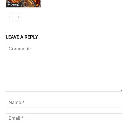
文化娱乐
LEAVE A REPLY
Comment:
Na
Ema