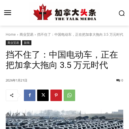
Home
商业贸易
挡不住了：中国电动车，正在把加拿大拖向 3.5 万元时代
商业贸易
新闻
挡不住了：中国电动车，正在
把加拿大拖向 3.5 万元时代
2026年1月21日
0