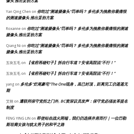
像头 推出妥协方案
你吃过“测速摄像头”罚单吗？ 多伦多为挽救你最痛恨
Yan Qing Chen
on
的测速摄像头 推出妥协方案
你吃过“测速摄像头”罚单吗？ 多伦多为挽救你最痛恨的测速
Roxanne
on
摄像头 推出妥协方案
你吃过“测速摄像头”罚单吗？ 多伦多为挽救你最痛恨的测速
Qiang Ni
on
摄像头 推出妥协方案
【省府再碰钉子】拆自行车道？安省高院说“不行！”
五块五毛
on
【省府再碰钉子】拆自行车道？安省高院说“不行！”
五块五毛
on
多伦多“烂尾豪宅”The One现身，虽已封顶，距离完工仍遥遥无
yang
on
期
遭联邦保守党拒之门外, BC资深议员发声：保守党必须改革提名
艾朔
on
制度
即使站在战火两端，我们仍选择并肩而行｜一位巴勒
FENG YING LIN
on
斯坦裔女孩与犹太男子的和平之路