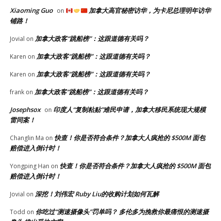
Xiaoming Guo
加拿大高官秘密访华，为卡尼总理明年访华
on
铺路！
加拿大政客“跳船榜”：这跟道德有关吗？
Jovial
on
加拿大政客“跳船榜”：这跟道德有关吗？
Karen
on
加拿大政客“跳船榜”：这跟道德有关吗？
Karen
on
加拿大政客“跳船榜”：这跟道德有关吗？
frank
on
Josephsox
印度人“复制粘贴”难民申请，加拿大移民系统现大规模
on
雷同案！
快查！你是否符合条件？加拿大人疯抢的 $500M 面包
Changlin Ma
on
赔偿进入倒计时！
快查！你是否符合条件？加拿大人疯抢的 $500M 面包
Yongping Han
on
赔偿进入倒计时！
深挖！刘伟宏 Ruby Liu的收购计划如何瓦解
Jovial
on
你吃过“测速摄像头”罚单吗？ 多伦多为挽救你最痛恨的测速摄
Todd
on