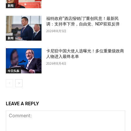
新闻
福特政府“酒店报销门”重创民意！最新民
调：支持率下滑，自由党、NDP双双反弹
2026年8月5日
新闻
卡尼驻中国大使人选曝光！多位重量级政商
人物进入最终名单
2026年8月4日
今日头条
LEAVE A REPLY