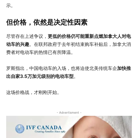
示。
但价格，依然是决定性因素
尽管存在上述争议，
更低的价格仍可能重新点燃加拿大人对电
动车的兴趣
。在联邦政府于去年初结束购车补贴后，加拿大消
费者对电动车的热情已有所降温。
罗斯指出，中国电动车的入场，也将迫使北美传统车企
加快推
出自家3.5万加元级别的电动车型
。
这场价格战，才刚刚开始。
- Advertisment -