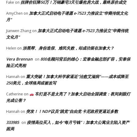
挂牌价狂降50万！万锦豪宅3天引爆抢房大战，最终原价成交
Fake
on
加拿大正式启动电子请愿 e-7523 力推设立“华裔传统文化
AmyChen
on
月”
加拿大正式启动电子请愿 e-7523 力推设立“华裔传统
Jianwen Zhang
on
文化月”
涉黑帮、身份造假、难民失败，却成功留在加拿大？
Helen
on
Vera Brennan
800名顾问背后的雄心：宏泰金融总部扩容，安泰保
on
险正式亮相
重大突破！加拿大科学家逼近“治愈艾滋病”——成本或降至
Hannah
on
250美元，全球格局或被改写
车灯是不是太亮了？加拿大启动全国调查：夜间刺眼灯
Catherine
on
光成公害？
突发！！NDP议员“跳党”自由党 卡尼政府更逼近多数
Hannah
on
333985
疫情高位买入，如今“每月亏钱”：加拿大公寓业主陷入资产
on
困局