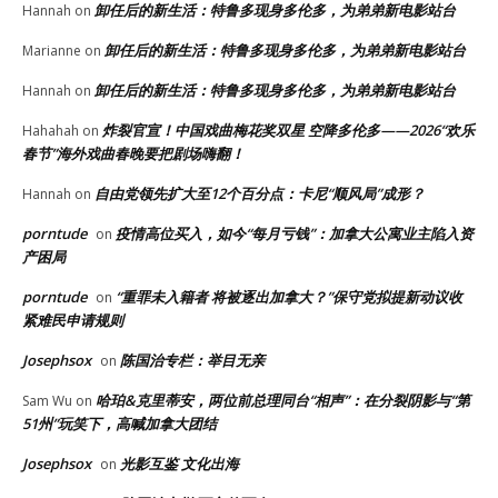
卸任后的新生活：特鲁多现身多伦多，为弟弟新电影站台
Hannah
on
卸任后的新生活：特鲁多现身多伦多，为弟弟新电影站台
Marianne
on
卸任后的新生活：特鲁多现身多伦多，为弟弟新电影站台
Hannah
on
炸裂官宣！中国戏曲梅花奖双星 空降多伦多——2026“欢乐
Hahahah
on
春节”海外戏曲春晚要把剧场嗨翻！
自由党领先扩大至12个百分点：卡尼“顺风局”成形？
Hannah
on
porntude
疫情高位买入，如今“每月亏钱”：加拿大公寓业主陷入资
on
产困局
porntude
“重罪未入籍者 将被逐出加拿大？”保守党拟提新动议收
on
紧难民申请规则
Josephsox
陈国治专栏：举目无亲
on
哈珀&克里蒂安，两位前总理同台“相声”：在分裂阴影与“第
Sam Wu
on
51州”玩笑下，高喊加拿大团结
Josephsox
光影互鉴 文化出海
on