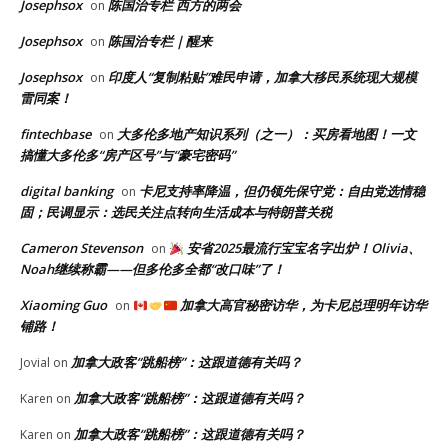
Josephsox
陈国治专栏 西方的两会
on
Josephsox
陈国治专栏｜醒来
on
Josephsox
印度人“复制粘贴”难民申请，加拿大移民系统现大规模
on
雷同案！
fintechbase
大多伦多地产知识系列（之一）：买房看地图！一文
on
搞懂大多伦多“房产区号”与“豪宅密码”
digital banking
卡尼支持率降温，但仍领先保守党：自由党选情稳
on
固；民调显示：选民关注点转向生活成本与特朗普关税
Cameron Stevenson
安省2025最流行宝宝名字出炉！Olivia、
on
Noah继续称霸——但多伦多全都“改口味”了！
Xiaoming Guo
加拿大高官秘密访华，为卡尼总理明年访华
on
铺路！
加拿大政客“跳船榜”：这跟道德有关吗？
Jovial
on
加拿大政客“跳船榜”：这跟道德有关吗？
Karen
on
加拿大政客“跳船榜”：这跟道德有关吗？
Karen
on