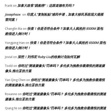
加拿大政客“跳船榜”：这跟道德有关吗？
frank
on
Josephsox
印度人“复制粘贴”难民申请，加拿大移民系统现大规模
on
雷同案！
快查！你是否符合条件？加拿大人疯抢的 $500M 面包
Changlin Ma
on
赔偿进入倒计时！
快查！你是否符合条件？加拿大人疯抢的 $500M 面包
Yongping Han
on
赔偿进入倒计时！
深挖！刘伟宏 Ruby Liu的收购计划如何瓦解
Jovial
on
你吃过“测速摄像头”罚单吗？ 多伦多为挽救你最痛恨的测速摄
Todd
on
像头 推出妥协方案
你吃过“测速摄像头”罚单吗？ 多伦多为挽救你最痛恨
Yan Qing Chen
on
的测速摄像头 推出妥协方案
你吃过“测速摄像头”罚单吗？ 多伦多为挽救你最痛恨的测速
Roxanne
on
摄像头 推出妥协方案
你吃过“测速摄像头”罚单吗？ 多伦多为挽救你最痛恨的测速
Qiang Ni
on