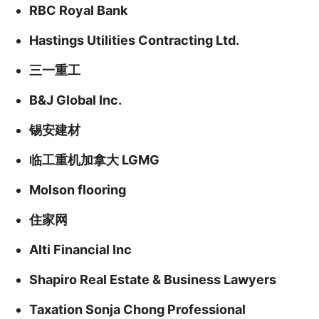
RBC Royal Bank
Hastings Utilities Contracting Ltd.
三一重工
B&J Global Inc.
锡安建材
临工重机加拿大 LGMG
Molson flooring
住家网
Alti Financial Inc
Shapiro Real Estate & Business Lawyers
Taxation Sonja Chong Professional