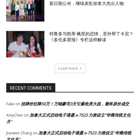
新日期公布，继续表彰加拿大杰出人物
特鲁多与凯蒂·佩里的恋情，意外帮了卡尼？
《多伦多星报》专栏这样解读
Load more
RECENT COMMENTS
挂牌价狂降50万！万锦豪宅3天引爆抢房大战，最终原价成交
Fake
on
加拿大正式启动电子请愿 e-7523 力推设立“华裔传统文化
AmyChen
on
月”
加拿大正式启动电子请愿 e-7523 力推设立“华裔传统
Jianwen Zhang
on
文化月”