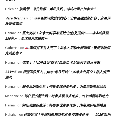
涉黑帮、身份造假、难民失败，却成功留在加拿大？
Helen
on
Vera Brennan
800名顾问背后的雄心：宏泰金融总部扩容，安泰保
on
险正式亮相
重大突破！加拿大科学家逼近“治愈艾滋病”——成本或降至
Hannah
on
250美元，全球格局或被改写
车灯是不是太亮了？加拿大启动全国调查：夜间刺眼灯
Catherine
on
光成公害？
突发！！NDP议员“跳党”自由党 卡尼政府更逼近多数
Hannah
on
333985
疫情高位买入，如今“每月亏钱”：加拿大公寓业主陷入资产
on
困局
卸任后的新生活：特鲁多现身多伦多，为弟弟新电影站台
Hannah
on
卸任后的新生活：特鲁多现身多伦多，为弟弟新电影站台
Marianne
on
卸任后的新生活：特鲁多现身多伦多，为弟弟新电影站台
Hannah
on
炸裂官宣！中国戏曲梅花奖双星 空降多伦多——2026“欢乐
Hahahah
on