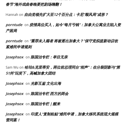
春节”海外戏曲春晚要把剧场嗨翻！
自由党领先扩大至12个百分点：卡尼“顺风局”成形？
Hannah
on
porntude
疫情高位买入，如今“每月亏钱”：加拿大公寓业主陷入资
on
产困局
porntude
“重罪未入籍者 将被逐出加拿大？”保守党拟提新动议收
on
紧难民申请规则
Josephsox
陈国治专栏：举目无亲
on
哈珀&克里蒂安，两位前总理同台“相声”：在分裂阴影与“第
Sam Wu
on
51州”玩笑下，高喊加拿大团结
Josephsox
光影互鉴 文化出海
on
Josephsox
陈国治专栏 西方的两会
on
Josephsox
陈国治专栏｜醒来
on
Josephsox
印度人“复制粘贴”难民申请，加拿大移民系统现大规模
on
雷同案！