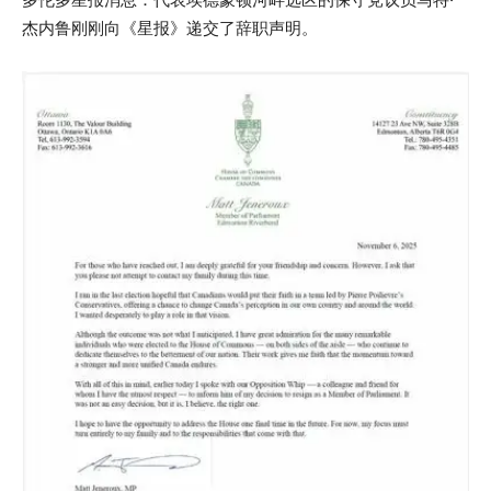
杰内鲁刚刚向《星报》递交了辞职声明。