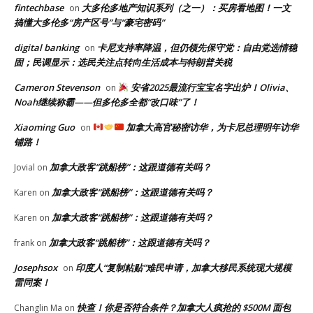
fintechbase
大多伦多地产知识系列（之一）：买房看地图！一文
on
搞懂大多伦多“房产区号”与“豪宅密码”
digital banking
卡尼支持率降温，但仍领先保守党：自由党选情稳
on
固；民调显示：选民关注点转向生活成本与特朗普关税
Cameron Stevenson
安省2025最流行宝宝名字出炉！Olivia、
on
Noah继续称霸——但多伦多全都“改口味”了！
Xiaoming Guo
加拿大高官秘密访华，为卡尼总理明年访华
on
铺路！
加拿大政客“跳船榜”：这跟道德有关吗？
Jovial
on
加拿大政客“跳船榜”：这跟道德有关吗？
Karen
on
加拿大政客“跳船榜”：这跟道德有关吗？
Karen
on
加拿大政客“跳船榜”：这跟道德有关吗？
frank
on
Josephsox
印度人“复制粘贴”难民申请，加拿大移民系统现大规模
on
雷同案！
快查！你是否符合条件？加拿大人疯抢的 $500M 面包
Changlin Ma
on