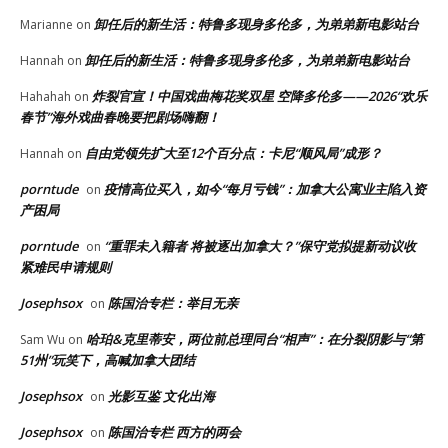
卸任后的新生活：特鲁多现身多伦多，为弟弟新电影站台
Marianne
on
卸任后的新生活：特鲁多现身多伦多，为弟弟新电影站台
Hannah
on
炸裂官宣！中国戏曲梅花奖双星 空降多伦多——2026“欢乐
Hahahah
on
春节”海外戏曲春晚要把剧场嗨翻！
自由党领先扩大至12个百分点：卡尼“顺风局”成形？
Hannah
on
porntude
疫情高位买入，如今“每月亏钱”：加拿大公寓业主陷入资
on
产困局
porntude
“重罪未入籍者 将被逐出加拿大？”保守党拟提新动议收
on
紧难民申请规则
Josephsox
陈国治专栏：举目无亲
on
哈珀&克里蒂安，两位前总理同台“相声”：在分裂阴影与“第
Sam Wu
on
51州”玩笑下，高喊加拿大团结
Josephsox
光影互鉴 文化出海
on
Josephsox
陈国治专栏 西方的两会
on