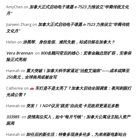
加拿大正式启动电子请愿 e-7523 力推设立“华裔传统文化
AmyChen
on
月”
加拿大正式启动电子请愿 e-7523 力推设立“华裔传统
Jianwen Zhang
on
文化月”
涉黑帮、身份造假、难民失败，却成功留在加拿大？
Helen
on
Vera Brennan
800名顾问背后的雄心：宏泰金融总部扩容，安泰保
on
险正式亮相
重大突破！加拿大科学家逼近“治愈艾滋病”——成本或降至
Hannah
on
250美元，全球格局或被改写
车灯是不是太亮了？加拿大启动全国调查：夜间刺眼灯
Catherine
on
光成公害？
突发！！NDP议员“跳党”自由党 卡尼政府更逼近多数
Hannah
on
333985
疫情高位买入，如今“每月亏钱”：加拿大公寓业主陷入资产
on
困局
卸任后的新生活：特鲁多现身多伦多，为弟弟新电影站台
Hannah
on