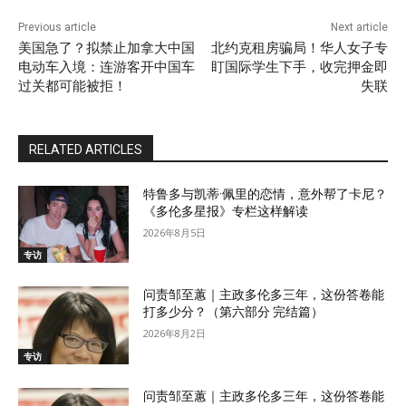
Previous article
Next article
美国急了？拟禁止加拿大中国
北约克租房骗局！华人女子专
电动车入境：连游客开中国车
盯国际学生下手，收完押金即
过关都可能被拒！
失联
RELATED ARTICLES
特鲁多与凯蒂·佩里的恋情，意外帮了卡尼？
《多伦多星报》专栏这样解读
2026年8月5日
专访
问责邹至蕙｜主政多伦多三年，这份答卷能
打多少分？（第六部分 完结篇）
2026年8月2日
专访
问责邹至蕙｜主政多伦多三年，这份答卷能