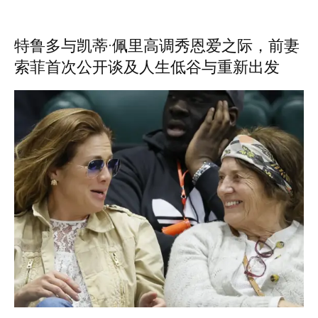
特鲁多与凯蒂·佩里高调秀恩爱之际，前妻
索菲首次公开谈及人生低谷与重新出发