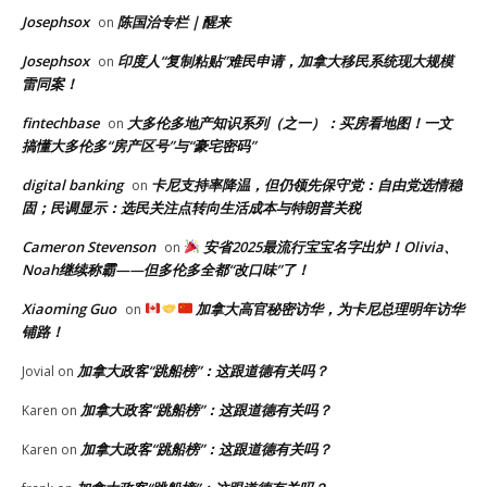
Josephsox
陈国治专栏｜醒来
on
Josephsox
印度人“复制粘贴”难民申请，加拿大移民系统现大规模
on
雷同案！
fintechbase
大多伦多地产知识系列（之一）：买房看地图！一文
on
搞懂大多伦多“房产区号”与“豪宅密码”
digital banking
卡尼支持率降温，但仍领先保守党：自由党选情稳
on
固；民调显示：选民关注点转向生活成本与特朗普关税
Cameron Stevenson
安省2025最流行宝宝名字出炉！Olivia、
on
Noah继续称霸——但多伦多全都“改口味”了！
Xiaoming Guo
加拿大高官秘密访华，为卡尼总理明年访华
on
铺路！
加拿大政客“跳船榜”：这跟道德有关吗？
Jovial
on
加拿大政客“跳船榜”：这跟道德有关吗？
Karen
on
加拿大政客“跳船榜”：这跟道德有关吗？
Karen
on