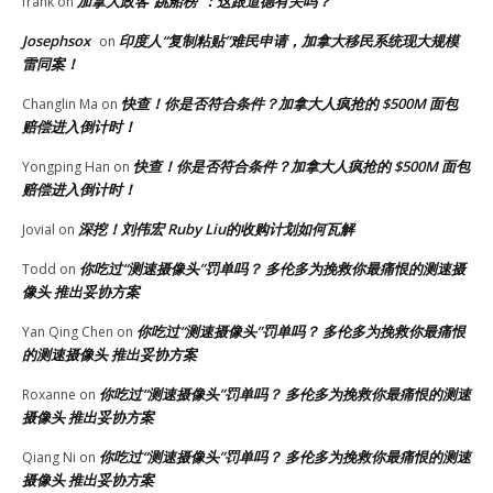
加拿大政客“跳船榜”：这跟道德有关吗？
frank
on
Josephsox
印度人“复制粘贴”难民申请，加拿大移民系统现大规模
on
雷同案！
快查！你是否符合条件？加拿大人疯抢的 $500M 面包
Changlin Ma
on
赔偿进入倒计时！
快查！你是否符合条件？加拿大人疯抢的 $500M 面包
Yongping Han
on
赔偿进入倒计时！
深挖！刘伟宏 Ruby Liu的收购计划如何瓦解
Jovial
on
你吃过“测速摄像头”罚单吗？ 多伦多为挽救你最痛恨的测速摄
Todd
on
像头 推出妥协方案
你吃过“测速摄像头”罚单吗？ 多伦多为挽救你最痛恨
Yan Qing Chen
on
的测速摄像头 推出妥协方案
你吃过“测速摄像头”罚单吗？ 多伦多为挽救你最痛恨的测速
Roxanne
on
摄像头 推出妥协方案
你吃过“测速摄像头”罚单吗？ 多伦多为挽救你最痛恨的测速
Qiang Ni
on
摄像头 推出妥协方案