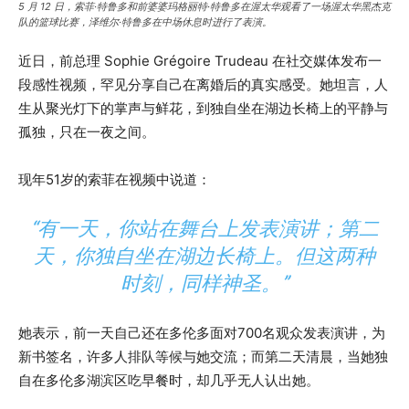
5 月 12 日，索菲·特鲁多和前婆婆玛格丽特·特鲁多在渥太华观看了一场渥太华黑杰克
队的篮球比赛，泽维尔·特鲁多在中场休息时进行了表演。
近日，前总理 Sophie Grégoire Trudeau 在社交媒体发布一
段感性视频，罕见分享自己在离婚后的真实感受。她坦言，人
生从聚光灯下的掌声与鲜花，到独自坐在湖边长椅上的平静与
孤独，只在一夜之间。
现年51岁的索菲在视频中说道：
“有一天，你站在舞台上发表演讲；第二
天，你独自坐在湖边长椅上。但这两种
时刻，同样神圣。”
她表示，前一天自己还在多伦多面对700名观众发表演讲，为
新书签名，许多人排队等候与她交流；而第二天清晨，当她独
自在多伦多湖滨区吃早餐时，却几乎无人认出她。