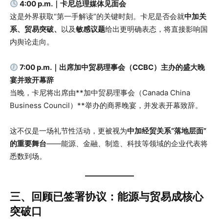
4:00 p.m.｜卡尼总理媒体见面会
这是外界获取“第一手解读”的关键时刻。卡尼是否会就
中加关
系、贸易突破、
以及
敏感议题
给出更明确表态，将直接影响国
内舆论走向。
7:00 p.m.｜出席加中贸易理事会（CCBC）主办的盛大晚
宴并致开幕辞
当晚，卡尼将出席由**加中贸易理事会（Canada China
Business Council）**举办的商界晚宴，并发表开幕致辞。
这不仅是一场礼节性活动，更被视为
中加经贸关系“落地层面”
的重要舞台
——能源、金融、制造、科技等领域的企业代表将
悉数到场。
三、回顾已签署协议：能源与贸易成核心
突破口