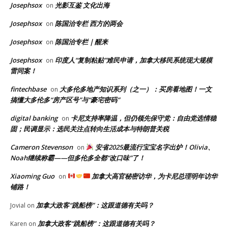
Josephsox
光影互鉴 文化出海
on
Josephsox
陈国治专栏 西方的两会
on
Josephsox
陈国治专栏｜醒来
on
Josephsox
印度人“复制粘贴”难民申请，加拿大移民系统现大规模
on
雷同案！
fintechbase
大多伦多地产知识系列（之一）：买房看地图！一文
on
搞懂大多伦多“房产区号”与“豪宅密码”
digital banking
卡尼支持率降温，但仍领先保守党：自由党选情稳
on
固；民调显示：选民关注点转向生活成本与特朗普关税
Cameron Stevenson
安省2025最流行宝宝名字出炉！Olivia、
on
Noah继续称霸——但多伦多全都“改口味”了！
Xiaoming Guo
加拿大高官秘密访华，为卡尼总理明年访华
on
铺路！
加拿大政客“跳船榜”：这跟道德有关吗？
Jovial
on
加拿大政客“跳船榜”：这跟道德有关吗？
Karen
on