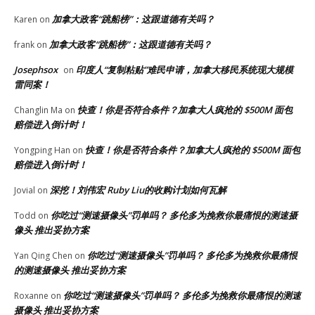
加拿大政客“跳船榜”：这跟道德有关吗？
Karen
on
加拿大政客“跳船榜”：这跟道德有关吗？
frank
on
Josephsox
印度人“复制粘贴”难民申请，加拿大移民系统现大规模
on
雷同案！
快查！你是否符合条件？加拿大人疯抢的 $500M 面包
Changlin Ma
on
赔偿进入倒计时！
快查！你是否符合条件？加拿大人疯抢的 $500M 面包
Yongping Han
on
赔偿进入倒计时！
深挖！刘伟宏 Ruby Liu的收购计划如何瓦解
Jovial
on
你吃过“测速摄像头”罚单吗？ 多伦多为挽救你最痛恨的测速摄
Todd
on
像头 推出妥协方案
你吃过“测速摄像头”罚单吗？ 多伦多为挽救你最痛恨
Yan Qing Chen
on
的测速摄像头 推出妥协方案
你吃过“测速摄像头”罚单吗？ 多伦多为挽救你最痛恨的测速
Roxanne
on
摄像头 推出妥协方案