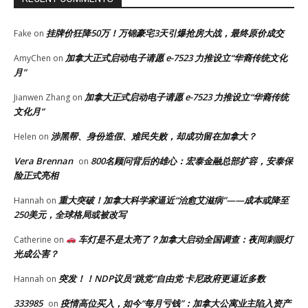
挂牌价狂降50万！万锦豪宅3天引爆抢房大战，最终原价成交
Fake
on
加拿大正式启动电子请愿 e-7523 力推设立“华裔传统文化
AmyChen
on
月”
加拿大正式启动电子请愿 e-7523 力推设立“华裔传统
Jianwen Zhang
on
文化月”
涉黑帮、身份造假、难民失败，却成功留在加拿大？
Helen
on
Vera Brennan
800名顾问背后的雄心：宏泰金融总部扩容，安泰保
on
险正式亮相
重大突破！加拿大科学家逼近“治愈艾滋病”——成本或降至
Hannah
on
250美元，全球格局或被改写
车灯是不是太亮了？加拿大启动全国调查：夜间刺眼灯
Catherine
on
光成公害？
突发！！NDP议员“跳党”自由党 卡尼政府更逼近多数
Hannah
on
333985
疫情高位买入，如今“每月亏钱”：加拿大公寓业主陷入资产
on