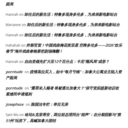
困局
卸任后的新生活：特鲁多现身多伦多，为弟弟新电影站台
Hannah
on
卸任后的新生活：特鲁多现身多伦多，为弟弟新电影站台
Marianne
on
卸任后的新生活：特鲁多现身多伦多，为弟弟新电影站台
Hannah
on
炸裂官宣！中国戏曲梅花奖双星 空降多伦多——2026“欢乐
Hahahah
on
春节”海外戏曲春晚要把剧场嗨翻！
自由党领先扩大至12个百分点：卡尼“顺风局”成形？
Hannah
on
porntude
疫情高位买入，如今“每月亏钱”：加拿大公寓业主陷入资
on
产困局
porntude
“重罪未入籍者 将被逐出加拿大？”保守党拟提新动议收
on
紧难民申请规则
Josephsox
陈国治专栏：举目无亲
on
哈珀&克里蒂安，两位前总理同台“相声”：在分裂阴影与“第
Sam Wu
on
51州”玩笑下，高喊加拿大团结