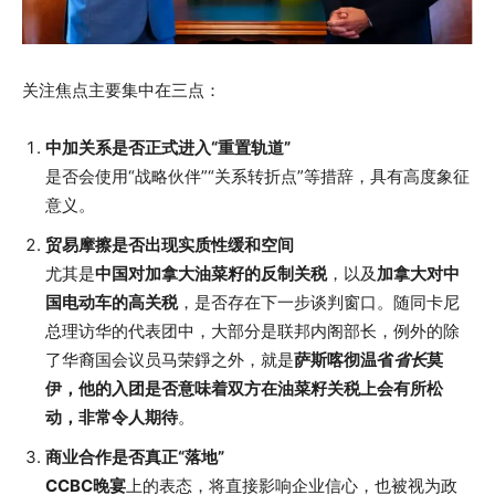
关注焦点主要集中在三点：
中加关系是否正式进入“重置轨道”
是否会使用“战略伙伴”“关系转折点”等措辞，具有高度象征
意义。
贸易摩擦是否出现实质性缓和空间
尤其是
中国对加拿大油菜籽的反制关税
，以及
加拿大对中
国电动车的高关税
，是否存在下一步谈判窗口。随同卡尼
总理访华的代表团中，大部分是联邦内阁部长，例外的除
了华裔国会议员马荣錚之外，就是
萨斯喀彻温省
省长
莫
伊，他的入团是否意味着双方在油菜籽关税上会有所松
动，非常令人期待
。
商业合作是否真正“落地”
CCBC晚宴
上的表态，将直接影响企业信心，也被视为政