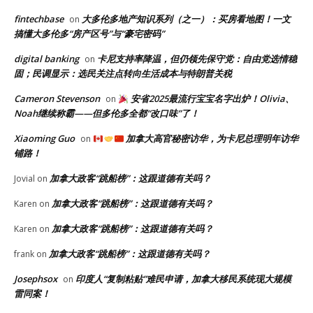
fintechbase
大多伦多地产知识系列（之一）：买房看地图！一文
on
搞懂大多伦多“房产区号”与“豪宅密码”
digital banking
卡尼支持率降温，但仍领先保守党：自由党选情稳
on
固；民调显示：选民关注点转向生活成本与特朗普关税
Cameron Stevenson
安省2025最流行宝宝名字出炉！Olivia、
on
Noah继续称霸——但多伦多全都“改口味”了！
Xiaoming Guo
加拿大高官秘密访华，为卡尼总理明年访华
on
铺路！
加拿大政客“跳船榜”：这跟道德有关吗？
Jovial
on
加拿大政客“跳船榜”：这跟道德有关吗？
Karen
on
加拿大政客“跳船榜”：这跟道德有关吗？
Karen
on
加拿大政客“跳船榜”：这跟道德有关吗？
frank
on
Josephsox
印度人“复制粘贴”难民申请，加拿大移民系统现大规模
on
雷同案！