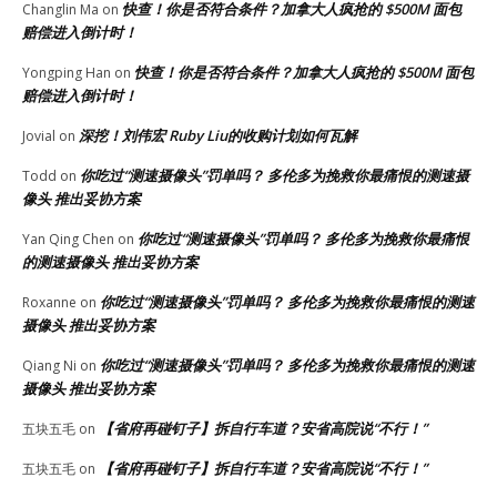
快查！你是否符合条件？加拿大人疯抢的 $500M 面包
Changlin Ma
on
赔偿进入倒计时！
快查！你是否符合条件？加拿大人疯抢的 $500M 面包
Yongping Han
on
赔偿进入倒计时！
深挖！刘伟宏 Ruby Liu的收购计划如何瓦解
Jovial
on
你吃过“测速摄像头”罚单吗？ 多伦多为挽救你最痛恨的测速摄
Todd
on
像头 推出妥协方案
你吃过“测速摄像头”罚单吗？ 多伦多为挽救你最痛恨
Yan Qing Chen
on
的测速摄像头 推出妥协方案
你吃过“测速摄像头”罚单吗？ 多伦多为挽救你最痛恨的测速
Roxanne
on
摄像头 推出妥协方案
你吃过“测速摄像头”罚单吗？ 多伦多为挽救你最痛恨的测速
Qiang Ni
on
摄像头 推出妥协方案
【省府再碰钉子】拆自行车道？安省高院说“不行！”
五块五毛
on
【省府再碰钉子】拆自行车道？安省高院说“不行！”
五块五毛
on