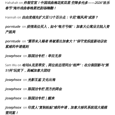
炸裂官宣！中国戏曲梅花奖双星 空降多伦多——2026“欢乐
Hahahah
on
春节”海外戏曲春晚要把剧场嗨翻！
自由党领先扩大至12个百分点：卡尼“顺风局”成形？
Hannah
on
porntude
疫情高位买入，如今“每月亏钱”：加拿大公寓业主陷入资
on
产困局
porntude
“重罪未入籍者 将被逐出加拿大？”保守党拟提新动议收
on
紧难民申请规则
Josephsox
陈国治专栏：举目无亲
on
哈珀&克里蒂安，两位前总理同台“相声”：在分裂阴影与“第
Sam Wu
on
51州”玩笑下，高喊加拿大团结
Josephsox
光影互鉴 文化出海
on
Josephsox
陈国治专栏 西方的两会
on
Josephsox
陈国治专栏｜醒来
on
Josephsox
印度人“复制粘贴”难民申请，加拿大移民系统现大规模
on
雷同案！