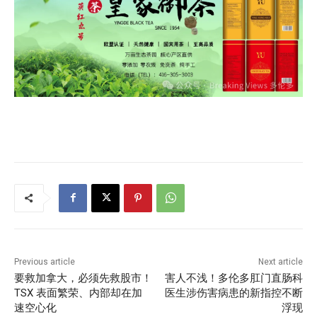
Previous article
Next article
要救加拿大，必须先救股市！
害人不浅！多伦多肛门直肠科
TSX 表面繁荣、内部却在加
医生涉伤害病患的新指控不断
速空心化
浮现