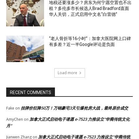
地税还要涨多少？房东为何宁愿空置也不出
租？多伦多市长候选人Brad Bradford直面
华人关切，正式启用中文名“白雷德”
“老人骨折等16小时”：加拿大医院网上口碑
有多差？近一半Google评论是负面
Load more
RECENT COMMENTS
挂牌价狂降50万！万锦豪宅3天引爆抢房大战，最终原价成交
Fake
on
加拿大正式启动电子请愿 e-7523 力推设立“华裔传统文化
AmyChen
on
月”
加拿大正式启动电子请愿 e-7523 力推设立“华裔传统
Jianwen Zhang
on