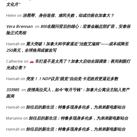
文化月”
涉黑帮、身份造假、难民失败，却成功留在加拿大？
Helen
on
Vera Brennan
800名顾问背后的雄心：宏泰金融总部扩容，安泰保
on
险正式亮相
重大突破！加拿大科学家逼近“治愈艾滋病”——成本或降至
Hannah
on
250美元，全球格局或被改写
车灯是不是太亮了？加拿大启动全国调查：夜间刺眼灯
Catherine
on
光成公害？
突发！！NDP议员“跳党”自由党 卡尼政府更逼近多数
Hannah
on
333985
疫情高位买入，如今“每月亏钱”：加拿大公寓业主陷入资产
on
困局
卸任后的新生活：特鲁多现身多伦多，为弟弟新电影站台
Hannah
on
卸任后的新生活：特鲁多现身多伦多，为弟弟新电影站台
Marianne
on
卸任后的新生活：特鲁多现身多伦多，为弟弟新电影站台
Hannah
on