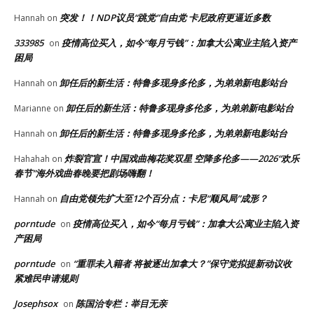
突发！！NDP议员“跳党”自由党 卡尼政府更逼近多数
Hannah
on
333985
疫情高位买入，如今“每月亏钱”：加拿大公寓业主陷入资产
on
困局
卸任后的新生活：特鲁多现身多伦多，为弟弟新电影站台
Hannah
on
卸任后的新生活：特鲁多现身多伦多，为弟弟新电影站台
Marianne
on
卸任后的新生活：特鲁多现身多伦多，为弟弟新电影站台
Hannah
on
炸裂官宣！中国戏曲梅花奖双星 空降多伦多——2026“欢乐
Hahahah
on
春节”海外戏曲春晚要把剧场嗨翻！
自由党领先扩大至12个百分点：卡尼“顺风局”成形？
Hannah
on
porntude
疫情高位买入，如今“每月亏钱”：加拿大公寓业主陷入资
on
产困局
porntude
“重罪未入籍者 将被逐出加拿大？”保守党拟提新动议收
on
紧难民申请规则
Josephsox
陈国治专栏：举目无亲
on