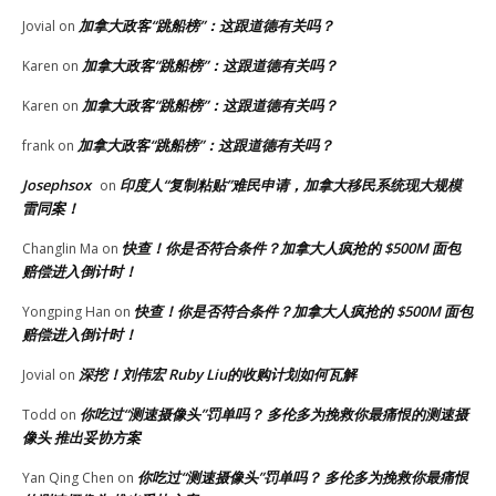
加拿大政客“跳船榜”：这跟道德有关吗？
Jovial
on
加拿大政客“跳船榜”：这跟道德有关吗？
Karen
on
加拿大政客“跳船榜”：这跟道德有关吗？
Karen
on
加拿大政客“跳船榜”：这跟道德有关吗？
frank
on
Josephsox
印度人“复制粘贴”难民申请，加拿大移民系统现大规模
on
雷同案！
快查！你是否符合条件？加拿大人疯抢的 $500M 面包
Changlin Ma
on
赔偿进入倒计时！
快查！你是否符合条件？加拿大人疯抢的 $500M 面包
Yongping Han
on
赔偿进入倒计时！
深挖！刘伟宏 Ruby Liu的收购计划如何瓦解
Jovial
on
你吃过“测速摄像头”罚单吗？ 多伦多为挽救你最痛恨的测速摄
Todd
on
像头 推出妥协方案
你吃过“测速摄像头”罚单吗？ 多伦多为挽救你最痛恨
Yan Qing Chen
on