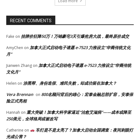
Load more
RECENT COMMENTS
挂牌价狂降50万！万锦豪宅3天引爆抢房大战，最终原价成交
Fake
on
加拿大正式启动电子请愿 e-7523 力推设立“华裔传统文化
AmyChen
on
月”
加拿大正式启动电子请愿 e-7523 力推设立“华裔传统
Jianwen Zhang
on
文化月”
涉黑帮、身份造假、难民失败，却成功留在加拿大？
Helen
on
Vera Brennan
800名顾问背后的雄心：宏泰金融总部扩容，安泰保
on
险正式亮相
重大突破！加拿大科学家逼近“治愈艾滋病”——成本或降至
Hannah
on
250美元，全球格局或被改写
车灯是不是太亮了？加拿大启动全国调查：夜间刺眼灯
Catherine
on
光成公害？