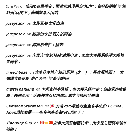
哈珀&克里蒂安，两位前总理同台“相声”：在分裂阴影与“第
Sam Wu
on
51州”玩笑下，高喊加拿大团结
Josephsox
光影互鉴 文化出海
on
Josephsox
陈国治专栏 西方的两会
on
Josephsox
陈国治专栏｜醒来
on
Josephsox
印度人“复制粘贴”难民申请，加拿大移民系统现大规模
on
雷同案！
fintechbase
大多伦多地产知识系列（之一）：买房看地图！一文
on
搞懂大多伦多“房产区号”与“豪宅密码”
digital banking
卡尼支持率降温，但仍领先保守党：自由党选情稳
on
固；民调显示：选民关注点转向生活成本与特朗普关税
Cameron Stevenson
安省2025最流行宝宝名字出炉！Olivia、
on
Noah继续称霸——但多伦多全都“改口味”了！
Xiaoming Guo
加拿大高官秘密访华，为卡尼总理明年访华
on
铺路！