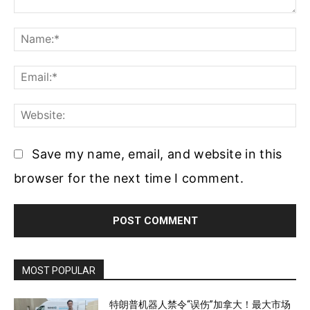
Comment:
Na
Ema
Web
Save my name, email, and website in this
browser for the next time I comment.
MOST POPULAR
特朗普机器人禁令“误伤”加拿大！最大市场