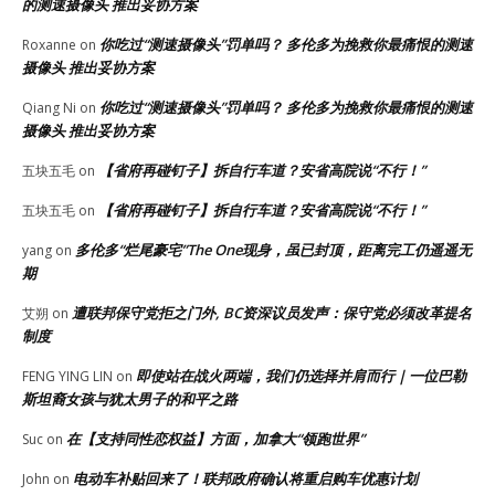
的测速摄像头 推出妥协方案
你吃过“测速摄像头”罚单吗？ 多伦多为挽救你最痛恨的测速
Roxanne
on
摄像头 推出妥协方案
你吃过“测速摄像头”罚单吗？ 多伦多为挽救你最痛恨的测速
Qiang Ni
on
摄像头 推出妥协方案
【省府再碰钉子】拆自行车道？安省高院说“不行！”
五块五毛
on
【省府再碰钉子】拆自行车道？安省高院说“不行！”
五块五毛
on
多伦多“烂尾豪宅”The One现身，虽已封顶，距离完工仍遥遥无
yang
on
期
遭联邦保守党拒之门外, BC资深议员发声：保守党必须改革提名
艾朔
on
制度
即使站在战火两端，我们仍选择并肩而行｜一位巴勒
FENG YING LIN
on
斯坦裔女孩与犹太男子的和平之路
在【支持同性恋权益】方面，加拿大“领跑世界”
Suc
on
电动车补贴回来了！联邦政府确认将重启购车优惠计划
John
on