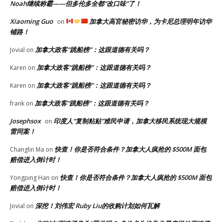
Noah继续称霸——但多伦多全都“改口味”了！
Xiaoming Guo
加拿大高官秘密访华，为卡尼总理明年访华
on
铺路！
加拿大政客“跳船榜”：这跟道德有关吗？
Jovial
on
加拿大政客“跳船榜”：这跟道德有关吗？
Karen
on
加拿大政客“跳船榜”：这跟道德有关吗？
Karen
on
加拿大政客“跳船榜”：这跟道德有关吗？
frank
on
Josephsox
印度人“复制粘贴”难民申请，加拿大移民系统现大规模
on
雷同案！
快查！你是否符合条件？加拿大人疯抢的 $500M 面包
Changlin Ma
on
赔偿进入倒计时！
快查！你是否符合条件？加拿大人疯抢的 $500M 面包
Yongping Han
on
赔偿进入倒计时！
深挖！刘伟宏 Ruby Liu的收购计划如何瓦解
Jovial
on