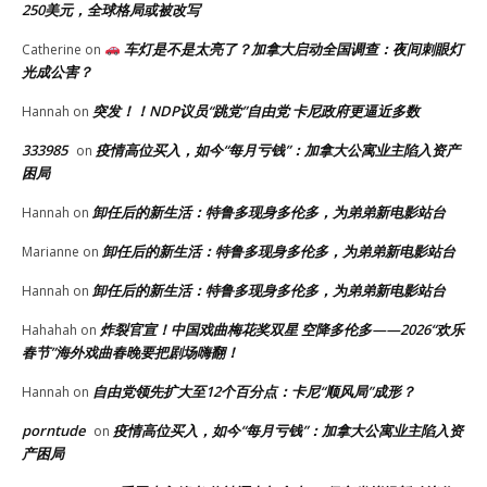
250美元，全球格局或被改写
车灯是不是太亮了？加拿大启动全国调查：夜间刺眼灯
Catherine
on
光成公害？
突发！！NDP议员“跳党”自由党 卡尼政府更逼近多数
Hannah
on
333985
疫情高位买入，如今“每月亏钱”：加拿大公寓业主陷入资产
on
困局
卸任后的新生活：特鲁多现身多伦多，为弟弟新电影站台
Hannah
on
卸任后的新生活：特鲁多现身多伦多，为弟弟新电影站台
Marianne
on
卸任后的新生活：特鲁多现身多伦多，为弟弟新电影站台
Hannah
on
炸裂官宣！中国戏曲梅花奖双星 空降多伦多——2026“欢乐
Hahahah
on
春节”海外戏曲春晚要把剧场嗨翻！
自由党领先扩大至12个百分点：卡尼“顺风局”成形？
Hannah
on
porntude
疫情高位买入，如今“每月亏钱”：加拿大公寓业主陷入资
on
产困局