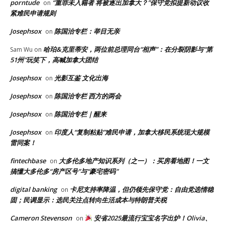
porntude
“重罪未入籍者 将被逐出加拿大？”保守党拟提新动议收
on
紧难民申请规则
Josephsox
陈国治专栏：举目无亲
on
哈珀&克里蒂安，两位前总理同台“相声”：在分裂阴影与“第
Sam Wu
on
51州”玩笑下，高喊加拿大团结
Josephsox
光影互鉴 文化出海
on
Josephsox
陈国治专栏 西方的两会
on
Josephsox
陈国治专栏｜醒来
on
Josephsox
印度人“复制粘贴”难民申请，加拿大移民系统现大规模
on
雷同案！
fintechbase
大多伦多地产知识系列（之一）：买房看地图！一文
on
搞懂大多伦多“房产区号”与“豪宅密码”
digital banking
卡尼支持率降温，但仍领先保守党：自由党选情稳
on
固；民调显示：选民关注点转向生活成本与特朗普关税
Cameron Stevenson
安省2025最流行宝宝名字出炉！Olivia、
on