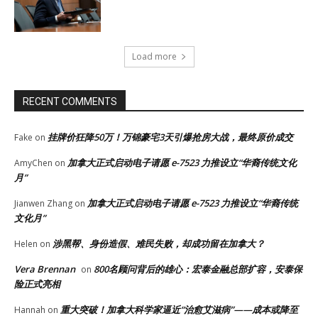
Load more
RECENT COMMENTS
挂牌价狂降50万！万锦豪宅3天引爆抢房大战，最终原价成交
Fake
on
加拿大正式启动电子请愿 e-7523 力推设立“华裔传统文化
AmyChen
on
月”
加拿大正式启动电子请愿 e-7523 力推设立“华裔传统
Jianwen Zhang
on
文化月”
涉黑帮、身份造假、难民失败，却成功留在加拿大？
Helen
on
Vera Brennan
800名顾问背后的雄心：宏泰金融总部扩容，安泰保
on
险正式亮相
重大突破！加拿大科学家逼近“治愈艾滋病”——成本或降至
Hannah
on