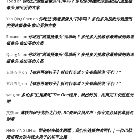
你吃过“测速摄像头”罚单吗？ 多伦多为挽救你最痛恨的测速摄
Todd
on
像头 推出妥协方案
你吃过“测速摄像头”罚单吗？ 多伦多为挽救你最痛恨
Yan Qing Chen
on
的测速摄像头 推出妥协方案
你吃过“测速摄像头”罚单吗？ 多伦多为挽救你最痛恨的测速
Roxanne
on
摄像头 推出妥协方案
你吃过“测速摄像头”罚单吗？ 多伦多为挽救你最痛恨的测速
Qiang Ni
on
摄像头 推出妥协方案
【省府再碰钉子】拆自行车道？安省高院说“不行！”
五块五毛
on
【省府再碰钉子】拆自行车道？安省高院说“不行！”
五块五毛
on
多伦多“烂尾豪宅”The One现身，虽已封顶，距离完工仍遥遥无
yang
on
期
遭联邦保守党拒之门外, BC资深议员发声：保守党必须改革提名
艾朔
on
制度
即使站在战火两端，我们仍选择并肩而行｜一位巴勒
FENG YING LIN
on
斯坦裔女孩与犹太男子的和平之路