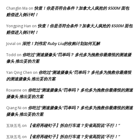
快查！你是否符合条件？加拿大人疯抢的 $500M 面包
Changlin Ma
on
赔偿进入倒计时！
快查！你是否符合条件？加拿大人疯抢的 $500M 面包
Yongping Han
on
赔偿进入倒计时！
深挖！刘伟宏 Ruby Liu的收购计划如何瓦解
Jovial
on
你吃过“测速摄像头”罚单吗？ 多伦多为挽救你最痛恨的测速摄
Todd
on
像头 推出妥协方案
你吃过“测速摄像头”罚单吗？ 多伦多为挽救你最痛恨
Yan Qing Chen
on
的测速摄像头 推出妥协方案
你吃过“测速摄像头”罚单吗？ 多伦多为挽救你最痛恨的测速
Roxanne
on
摄像头 推出妥协方案
你吃过“测速摄像头”罚单吗？ 多伦多为挽救你最痛恨的测速
Qiang Ni
on
摄像头 推出妥协方案
【省府再碰钉子】拆自行车道？安省高院说“不行！”
五块五毛
on
【省府再碰钉子】拆自行车道？安省高院说“不行！”
五块五毛
on