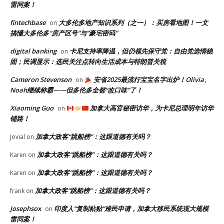
雷同案！
fintechbase
大多伦多地产知识系列（之一）：买房看地图！一文
on
搞懂大多伦多“房产区号”与“豪宅密码”
digital banking
卡尼支持率降温，但仍领先保守党：自由党选情稳
on
固；民调显示：选民关注点转向生活成本与特朗普关税
Cameron Stevenson
安省2025最流行宝宝名字出炉！Olivia、
on
Noah继续称霸——但多伦多全都“改口味”了！
Xiaoming Guo
加拿大高官秘密访华，为卡尼总理明年访华
on
铺路！
加拿大政客“跳船榜”：这跟道德有关吗？
Jovial
on
加拿大政客“跳船榜”：这跟道德有关吗？
Karen
on
加拿大政客“跳船榜”：这跟道德有关吗？
Karen
on
加拿大政客“跳船榜”：这跟道德有关吗？
frank
on
Josephsox
印度人“复制粘贴”难民申请，加拿大移民系统现大规模
on
雷同案！