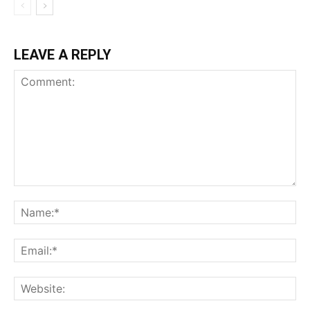
LEAVE A REPLY
Comment:
Na
Ema
Web