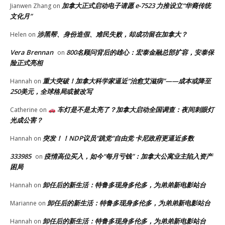
加拿大正式启动电子请愿 e-7523 力推设立“华裔传统
Jianwen Zhang
on
文化月”
涉黑帮、身份造假、难民失败，却成功留在加拿大？
Helen
on
Vera Brennan
800名顾问背后的雄心：宏泰金融总部扩容，安泰保
on
险正式亮相
重大突破！加拿大科学家逼近“治愈艾滋病”——成本或降至
Hannah
on
250美元，全球格局或被改写
车灯是不是太亮了？加拿大启动全国调查：夜间刺眼灯
Catherine
on
光成公害？
突发！！NDP议员“跳党”自由党 卡尼政府更逼近多数
Hannah
on
333985
疫情高位买入，如今“每月亏钱”：加拿大公寓业主陷入资产
on
困局
卸任后的新生活：特鲁多现身多伦多，为弟弟新电影站台
Hannah
on
卸任后的新生活：特鲁多现身多伦多，为弟弟新电影站台
Marianne
on
卸任后的新生活：特鲁多现身多伦多，为弟弟新电影站台
Hannah
on