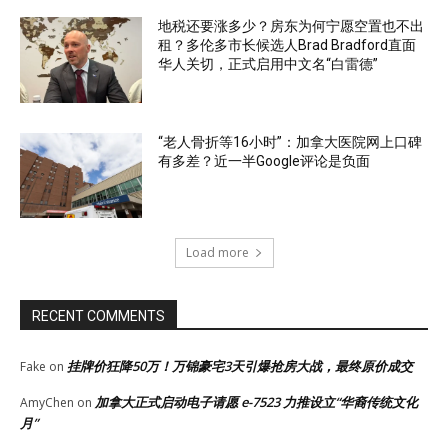
地税还要涨多少？房东为何宁愿空置也不出
租？多伦多市长候选人Brad Bradford直面
华人关切，正式启用中文名“白雷德”
“老人骨折等16小时”：加拿大医院网上口碑
有多差？近一半Google评论是负面
Load more
RECENT COMMENTS
挂牌价狂降50万！万锦豪宅3天引爆抢房大战，最终原价成交
Fake
on
加拿大正式启动电子请愿 e-7523 力推设立“华裔传统文化
AmyChen
on
月”