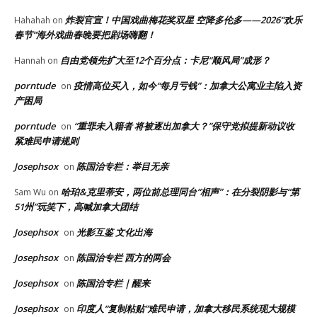
炸裂官宣！中国戏曲梅花奖双星 空降多伦多——2026“欢乐
Hahahah
on
春节”海外戏曲春晚要把剧场嗨翻！
自由党领先扩大至12个百分点：卡尼“顺风局”成形？
Hannah
on
porntude
疫情高位买入，如今“每月亏钱”：加拿大公寓业主陷入资
on
产困局
porntude
“重罪未入籍者 将被逐出加拿大？”保守党拟提新动议收
on
紧难民申请规则
Josephsox
陈国治专栏：举目无亲
on
哈珀&克里蒂安，两位前总理同台“相声”：在分裂阴影与“第
Sam Wu
on
51州”玩笑下，高喊加拿大团结
Josephsox
光影互鉴 文化出海
on
Josephsox
陈国治专栏 西方的两会
on
Josephsox
陈国治专栏｜醒来
on
Josephsox
印度人“复制粘贴”难民申请，加拿大移民系统现大规模
on