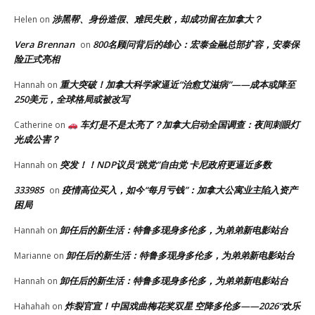
涉黑帮、身份造假、难民失败，却成功留在加拿大？
Helen
on
Vera Brennan
800名顾问背后的雄心：宏泰金融总部扩容，安泰保
on
险正式亮相
重大突破！加拿大科学家逼近“治愈艾滋病”——成本或降至
Hannah
on
250美元，全球格局或被改写
车灯是不是太亮了？加拿大启动全国调查：夜间刺眼灯
Catherine
on
光成公害？
突发！！NDP议员“跳党”自由党 卡尼政府更逼近多数
Hannah
on
333985
疫情高位买入，如今“每月亏钱”：加拿大公寓业主陷入资产
on
困局
卸任后的新生活：特鲁多现身多伦多，为弟弟新电影站台
Hannah
on
卸任后的新生活：特鲁多现身多伦多，为弟弟新电影站台
Marianne
on
卸任后的新生活：特鲁多现身多伦多，为弟弟新电影站台
Hannah
on
炸裂官宣！中国戏曲梅花奖双星 空降多伦多——2026“欢乐
Hahahah
on