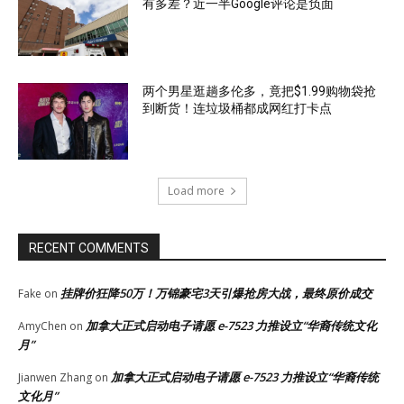
有多差？近一半Google评论是负面
两个男星逛趟多伦多，竟把$1.99购物袋抢
到断货！连垃圾桶都成网红打卡点
Load more
RECENT COMMENTS
挂牌价狂降50万！万锦豪宅3天引爆抢房大战，最终原价成交
Fake
on
加拿大正式启动电子请愿 e-7523 力推设立“华裔传统文化
AmyChen
on
月”
加拿大正式启动电子请愿 e-7523 力推设立“华裔传统
Jianwen Zhang
on
文化月”