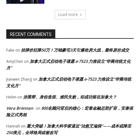
Load more
RECENT COMMENTS
挂牌价狂降50万！万锦豪宅3天引爆抢房大战，最终原价成交
Fake
on
加拿大正式启动电子请愿 e-7523 力推设立“华裔传统文化
AmyChen
on
月”
加拿大正式启动电子请愿 e-7523 力推设立“华裔传统
Jianwen Zhang
on
文化月”
涉黑帮、身份造假、难民失败，却成功留在加拿大？
Helen
on
Vera Brennan
800名顾问背后的雄心：宏泰金融总部扩容，安泰保
on
险正式亮相
重大突破！加拿大科学家逼近“治愈艾滋病”——成本或降至
Hannah
on
250美元，全球格局或被改写