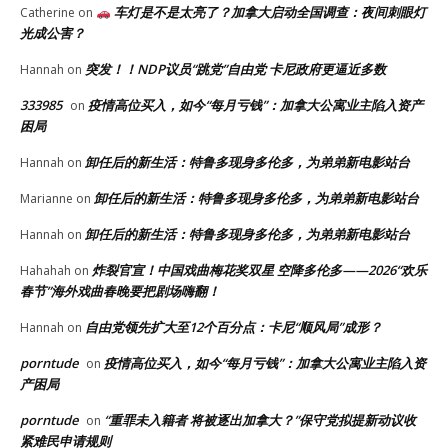
车灯是不是太亮了？加拿大启动全国调查：夜间刺眼灯
Catherine
on
光成公害？
突发！！NDP议员“跳党”自由党 卡尼政府更逼近多数
Hannah
on
333985
疫情高位买入，如今“每月亏钱”：加拿大公寓业主陷入资产
on
困局
卸任后的新生活：特鲁多现身多伦多，为弟弟新电影站台
Hannah
on
卸任后的新生活：特鲁多现身多伦多，为弟弟新电影站台
Marianne
on
卸任后的新生活：特鲁多现身多伦多，为弟弟新电影站台
Hannah
on
炸裂官宣！中国戏曲梅花奖双星 空降多伦多——2026“欢乐
Hahahah
on
春节”海外戏曲春晚要把剧场嗨翻！
自由党领先扩大至12个百分点：卡尼“顺风局”成形？
Hannah
on
porntude
疫情高位买入，如今“每月亏钱”：加拿大公寓业主陷入资
on
产困局
porntude
“重罪未入籍者 将被逐出加拿大？”保守党拟提新动议收
on
紧难民申请规则