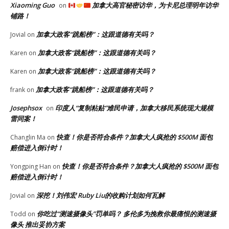
Xiaoming Guo
加拿大高官秘密访华，为卡尼总理明年访华
on
铺路！
加拿大政客“跳船榜”：这跟道德有关吗？
Jovial
on
加拿大政客“跳船榜”：这跟道德有关吗？
Karen
on
加拿大政客“跳船榜”：这跟道德有关吗？
Karen
on
加拿大政客“跳船榜”：这跟道德有关吗？
frank
on
Josephsox
印度人“复制粘贴”难民申请，加拿大移民系统现大规模
on
雷同案！
快查！你是否符合条件？加拿大人疯抢的 $500M 面包
Changlin Ma
on
赔偿进入倒计时！
快查！你是否符合条件？加拿大人疯抢的 $500M 面包
Yongping Han
on
赔偿进入倒计时！
深挖！刘伟宏 Ruby Liu的收购计划如何瓦解
Jovial
on
你吃过“测速摄像头”罚单吗？ 多伦多为挽救你最痛恨的测速摄
Todd
on
像头 推出妥协方案