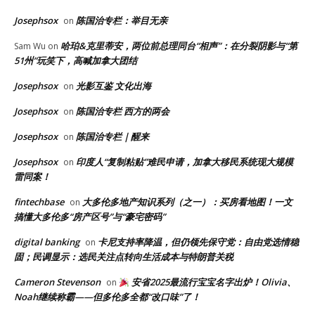
Josephsox
陈国治专栏：举目无亲
on
哈珀&克里蒂安，两位前总理同台“相声”：在分裂阴影与“第
Sam Wu
on
51州”玩笑下，高喊加拿大团结
Josephsox
光影互鉴 文化出海
on
Josephsox
陈国治专栏 西方的两会
on
Josephsox
陈国治专栏｜醒来
on
Josephsox
印度人“复制粘贴”难民申请，加拿大移民系统现大规模
on
雷同案！
fintechbase
大多伦多地产知识系列（之一）：买房看地图！一文
on
搞懂大多伦多“房产区号”与“豪宅密码”
digital banking
卡尼支持率降温，但仍领先保守党：自由党选情稳
on
固；民调显示：选民关注点转向生活成本与特朗普关税
Cameron Stevenson
安省2025最流行宝宝名字出炉！Olivia、
on
Noah继续称霸——但多伦多全都“改口味”了！