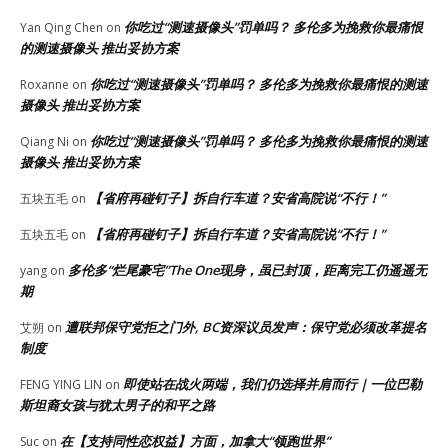
你吃过“测速摄像头”罚单吗？ 多伦多为挽救你最痛恨
Yan Qing Chen
on
的测速摄像头 推出妥协方案
你吃过“测速摄像头”罚单吗？ 多伦多为挽救你最痛恨的测速
Roxanne
on
摄像头 推出妥协方案
你吃过“测速摄像头”罚单吗？ 多伦多为挽救你最痛恨的测速
Qiang Ni
on
摄像头 推出妥协方案
【省府再碰钉子】拆自行车道？安省高院说“不行！”
五块五毛
on
【省府再碰钉子】拆自行车道？安省高院说“不行！”
五块五毛
on
多伦多“烂尾豪宅”The One现身，虽已封顶，距离完工仍遥遥无
yang
on
期
遭联邦保守党拒之门外, BC资深议员发声：保守党必须改革提名
艾朔
on
制度
即使站在战火两端，我们仍选择并肩而行｜一位巴勒
FENG YING LIN
on
斯坦裔女孩与犹太男子的和平之路
在【支持同性恋权益】方面，加拿大“领跑世界”
Suc
on