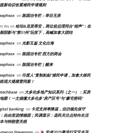
提新动议收紧难民申请规则
sephsox
陈国治专栏：举目无亲
on
哈珀&克里蒂安，两位前总理同台“相声”：在
am Wu
on
裂阴影与“第51州”玩笑下，高喊加拿大团结
sephsox
光影互鉴 文化出海
on
sephsox
陈国治专栏 西方的两会
on
sephsox
陈国治专栏｜醒来
on
sephsox
印度人“复制粘贴”难民申请，加拿大移民
on
统现大规模雷同案！
ntechbase
大多伦多地产知识系列（之一）：买房
on
地图！一文搞懂大多伦多“房产区号”与“豪宅密码”
gital banking
卡尼支持率降温，但仍领先保守
on
：自由党选情稳固；民调显示：选民关注点转向生活
本与特朗普关税
ameron Stevenson
安省2025最流行宝宝名字
on