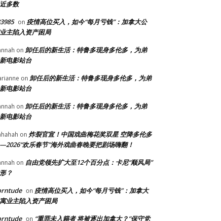
近多数
3985
疫情高位买入，如今“每月亏钱”：加拿大公
on
业主陷入资产困局
卸任后的新生活：特鲁多现身多伦多，为弟
annah
on
新电影站台
卸任后的新生活：特鲁多现身多伦多，为弟
rianne
on
新电影站台
卸任后的新生活：特鲁多现身多伦多，为弟
annah
on
新电影站台
炸裂官宣！中国戏曲梅花奖双星 空降多伦多
ahahah
on
—2026“欢乐春节”海外戏曲春晚要把剧场嗨翻！
自由党领先扩大至12个百分点：卡尼“顺风局”
annah
on
形？
orntude
疫情高位买入，如今“每月亏钱”：加拿大
on
寓业主陷入资产困局
orntude
“重罪未入籍者 将被逐出加拿大？”保守党
on