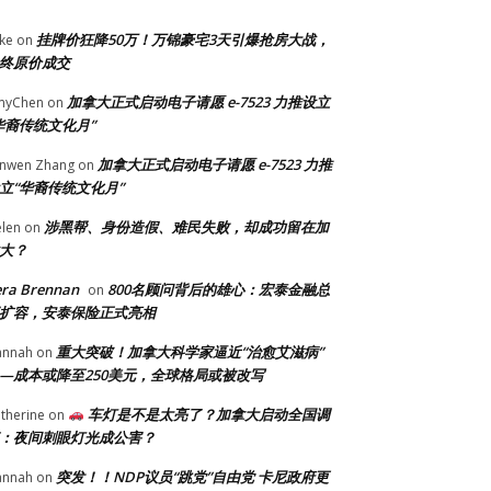
挂牌价狂降50万！万锦豪宅3天引爆抢房大战，
ke
on
终原价成交
加拿大正式启动电子请愿 e-7523 力推设立
myChen
on
华裔传统文化月”
加拿大正式启动电子请愿 e-7523 力推
anwen Zhang
on
立“华裔传统文化月”
涉黑帮、身份造假、难民失败，却成功留在加
len
on
大？
era Brennan
800名顾问背后的雄心：宏泰金融总
on
扩容，安泰保险正式亮相
重大突破！加拿大科学家逼近“治愈艾滋病”
annah
on
—成本或降至250美元，全球格局或被改写
车灯是不是太亮了？加拿大启动全国调
therine
on
：夜间刺眼灯光成公害？
突发！！NDP议员“跳党”自由党 卡尼政府更
annah
on