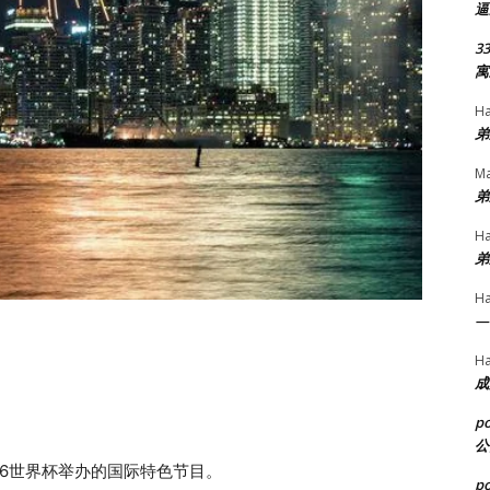
逼
33
寓
H
弟
Ma
弟
H
弟
H
—
H
成
p
公
26世界杯举办的国际特色节目。
p