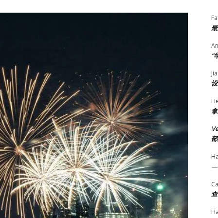
Fa
最
A
“
Ji
设
He
拿
V
部
H
—
Ca
查
H