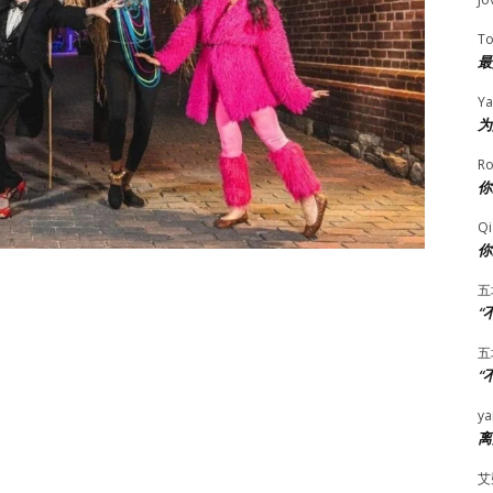
T
最
Ya
为
Ro
你
Qi
你
五
“
五
“
ya
离
艾