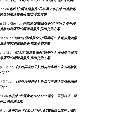
你吃过“测速摄像头”罚单吗？ 多伦多为挽救你
odd
on
痛恨的测速摄像头 推出妥协方案
你吃过“测速摄像头”罚单吗？ 多伦多
n Qing Chen
on
挽救你最痛恨的测速摄像头 推出妥协方案
你吃过“测速摄像头”罚单吗？ 多伦多为挽救
xanne
on
最痛恨的测速摄像头 推出妥协方案
你吃过“测速摄像头”罚单吗？ 多伦多为挽救
ang Ni
on
最痛恨的测速摄像头 推出妥协方案
【省府再碰钉子】拆自行车道？安省高院说
块五毛
on
不行！”
【省府再碰钉子】拆自行车道？安省高院说
块五毛
on
不行！”
多伦多“烂尾豪宅”The One现身，虽已封顶，距
ng
on
完工仍遥遥无期
遭联邦保守党拒之门外, BC资深议员发声：保守
朔
on