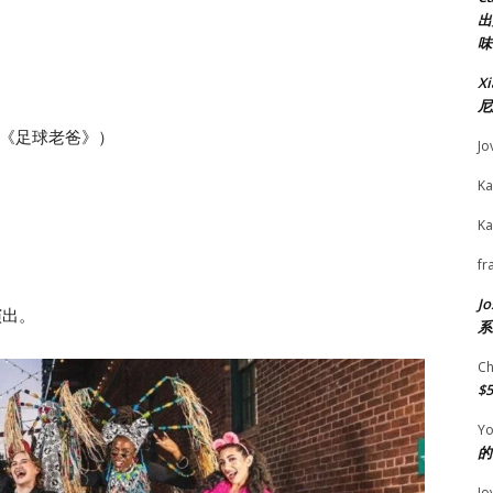
出
味
X
尼
g》（《足球老爸》）
Jo
Ka
Ka
fr
Jo
演出。
系
Ch
$
Yo
的
Jo