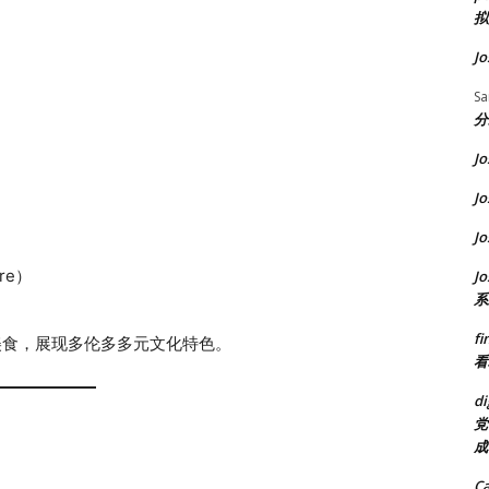
拟
Jo
S
分
Jo
Jo
Jo
are）
Jo
系
fi
美食，展现多伦多多元文化特色。
看
di
党
成
C