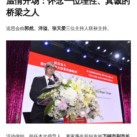
温情开场：怀念一位理性、真诚的
桥梁之人
追思会由
郭然、洋溢、张天爱
三位主持人联袂主持。
活动伊始，担任本次倡导人、麦家廉生前好友的
万锦市副市长