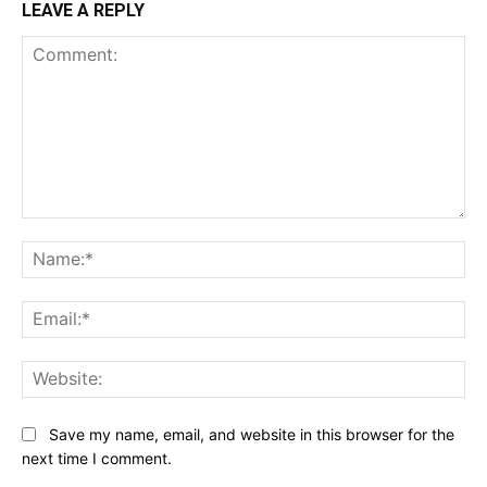
LEAVE A REPLY
Comment:
Na
Ema
Web
Save my name, email, and website in this browser for the
next time I comment.