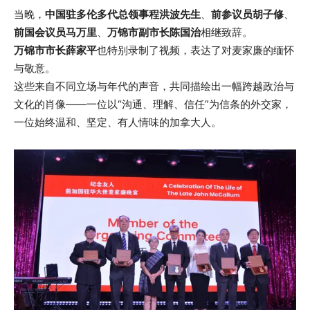
当晚，
中国驻多伦多代总领事程洪波先生
、
前参议员胡子修
、
前国会议员马万里
、
万锦市副市长陈国治
相继致辞。
万锦市市长薛家平
也特别录制了视频，表达了对麦家廉的缅怀
与敬意。
这些来自不同立场与年代的声音，共同描绘出一幅跨越政治与
文化的肖像——一位以“沟通、理解、信任”为信条的外交家，
一位始终温和、坚定、有人情味的加拿大人。