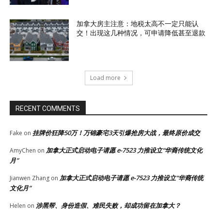
加拿大房主注意：地税太高不一定只能认
交！出现这几种情况，可申请降低甚至退款
Load more
RECENT COMMENTS
挂牌价狂降50万！万锦豪宅3天引爆抢房大战，最终原价成交
Fake
on
加拿大正式启动电子请愿 e-7523 力推设立“华裔传统文化
AmyChen
on
月”
加拿大正式启动电子请愿 e-7523 力推设立“华裔传统
Jianwen Zhang
on
文化月”
涉黑帮、身份造假、难民失败，却成功留在加拿大？
Helen
on