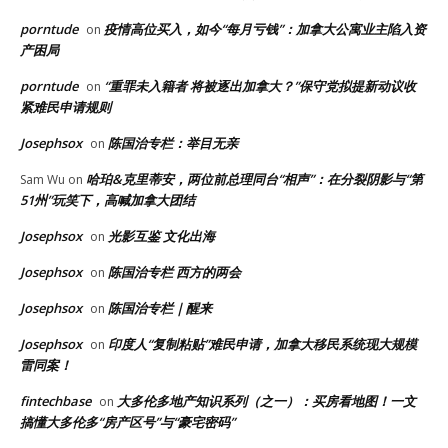
porntude
疫情高位买入，如今“每月亏钱”：加拿大公寓业主陷入资
on
产困局
porntude
“重罪未入籍者 将被逐出加拿大？”保守党拟提新动议收
on
紧难民申请规则
Josephsox
陈国治专栏：举目无亲
on
哈珀&克里蒂安，两位前总理同台“相声”：在分裂阴影与“第
Sam Wu
on
51州”玩笑下，高喊加拿大团结
Josephsox
光影互鉴 文化出海
on
Josephsox
陈国治专栏 西方的两会
on
Josephsox
陈国治专栏｜醒来
on
Josephsox
印度人“复制粘贴”难民申请，加拿大移民系统现大规模
on
雷同案！
fintechbase
大多伦多地产知识系列（之一）：买房看地图！一文
on
搞懂大多伦多“房产区号”与“豪宅密码”