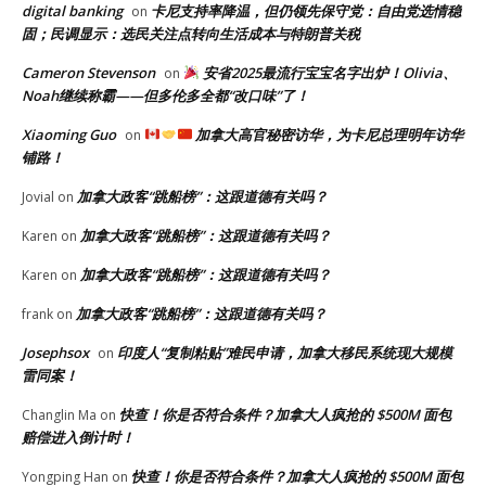
digital banking
卡尼支持率降温，但仍领先保守党：自由党选情稳
on
固；民调显示：选民关注点转向生活成本与特朗普关税
Cameron Stevenson
安省2025最流行宝宝名字出炉！Olivia、
on
Noah继续称霸——但多伦多全都“改口味”了！
Xiaoming Guo
加拿大高官秘密访华，为卡尼总理明年访华
on
铺路！
加拿大政客“跳船榜”：这跟道德有关吗？
Jovial
on
加拿大政客“跳船榜”：这跟道德有关吗？
Karen
on
加拿大政客“跳船榜”：这跟道德有关吗？
Karen
on
加拿大政客“跳船榜”：这跟道德有关吗？
frank
on
Josephsox
印度人“复制粘贴”难民申请，加拿大移民系统现大规模
on
雷同案！
快查！你是否符合条件？加拿大人疯抢的 $500M 面包
Changlin Ma
on
赔偿进入倒计时！
快查！你是否符合条件？加拿大人疯抢的 $500M 面包
Yongping Han
on