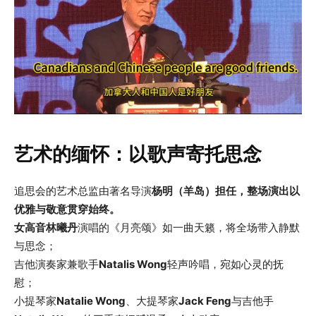
艺术的缅怀：以歌声寄托思念
追思会的艺术总监由著名导演
杨明（羊岛）担任，整场演出以
优雅与敬意贯穿始终。
女高音林曦丹
演唱的《月亮颂》如一曲天籁，将全场带入静默
与思念；
吉他演奏家兼歌手
Natalis Wong
轻声吟唱，宛如心灵的抚
慰；
小提琴家
Natalie Wong
、大提琴家
Jack Feng
与吉他手