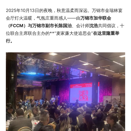
2025年10月13日的夜晚，秋意温柔而深远。万锦市金瑞林宴
会厅灯火温暖，气氛庄重而感人——由
万锦市加华联会
（FCCM）与万锦市副市长陈国治
、会计师
沈浩
共同倡议，十
位联合主席联合主办的**“麦家廉大使追思会”
在这里隆重举
行。