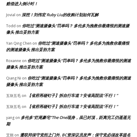
赔偿进入倒计时！
深挖！刘伟宏 Ruby Liu的收购计划如何瓦解
Jovial
on
你吃过“测速摄像头”罚单吗？ 多伦多为挽救你最痛恨的测速摄
Todd
on
像头 推出妥协方案
你吃过“测速摄像头”罚单吗？ 多伦多为挽救你最痛恨
Yan Qing Chen
on
的测速摄像头 推出妥协方案
你吃过“测速摄像头”罚单吗？ 多伦多为挽救你最痛恨的测速
Roxanne
on
摄像头 推出妥协方案
你吃过“测速摄像头”罚单吗？ 多伦多为挽救你最痛恨的测速
Qiang Ni
on
摄像头 推出妥协方案
【省府再碰钉子】拆自行车道？安省高院说“不行！”
五块五毛
on
【省府再碰钉子】拆自行车道？安省高院说“不行！”
五块五毛
on
多伦多“烂尾豪宅”The One现身，虽已封顶，距离完工仍遥遥无
yang
on
期
遭联邦保守党拒之门外, BC资深议员发声：保守党必须改革提名
艾朔
on