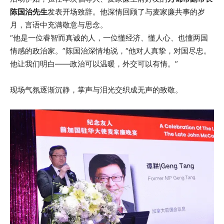
陈国治先生
发表开场致辞。他深情回顾了与麦家廉共事的岁
月，言语中充满敬意与思念。
“他是一位睿智而真诚的人，一位懂经济、懂人心、也懂两国
情感的政治家。”陈国治深情地说，“他对人真挚，对国尽忠。
他让我们明白——政治可以温暖，外交可以有情。”
现场气氛逐渐沉静，掌声与泪光交织成无声的致敬。