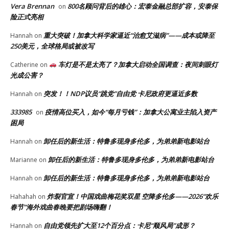
Vera Brennan
800名顾问背后的雄心：宏泰金融总部扩容，安泰保
on
险正式亮相
重大突破！加拿大科学家逼近“治愈艾滋病”——成本或降至
Hannah
on
250美元，全球格局或被改写
车灯是不是太亮了？加拿大启动全国调查：夜间刺眼灯
Catherine
on
光成公害？
突发！！NDP议员“跳党”自由党 卡尼政府更逼近多数
Hannah
on
333985
疫情高位买入，如今“每月亏钱”：加拿大公寓业主陷入资产
on
困局
卸任后的新生活：特鲁多现身多伦多，为弟弟新电影站台
Hannah
on
卸任后的新生活：特鲁多现身多伦多，为弟弟新电影站台
Marianne
on
卸任后的新生活：特鲁多现身多伦多，为弟弟新电影站台
Hannah
on
炸裂官宣！中国戏曲梅花奖双星 空降多伦多——2026“欢乐
Hahahah
on
春节”海外戏曲春晚要把剧场嗨翻！
自由党领先扩大至12个百分点：卡尼“顺风局”成形？
Hannah
on