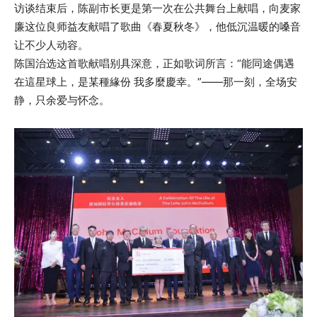
访谈结束后，陈副市长更是第一次在公共舞台上献唱，向麦家
廉这位良师益友献唱了歌曲《春夏秋冬》，他低沉温暖的嗓音
让不少人动容。
陈国治选这首歌献唱别具深意，正如歌词所言：“能同途偶遇
在這星球上，是某種緣份 我多麼慶幸。”——那一刻，全场安
静，只余爱与怀念。