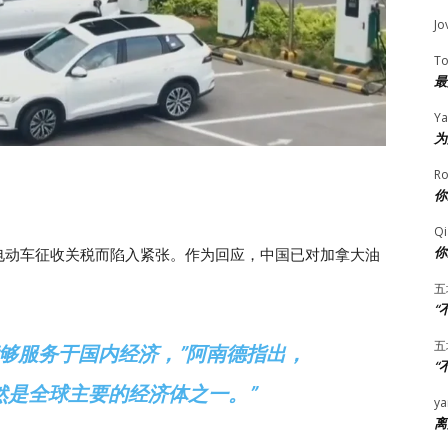
Jo
T
最
Ya
为
Ro
你
Qi
你
电动车征收关税而陷入紧张。作为回应，中国已对加拿大油
五
“
五
够服务于国内经济，”阿南德指出，
“
然是全球主要的经济体之一。”
ya
离