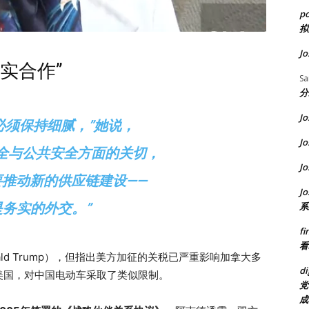
p
拟
Jo
实合作”
S
分
Jo
必须保持细腻，”她说，
Jo
全与公共安全方面的关切，
Jo
推动新的供应链建设——
Jo
是务实的外交。”
系
fi
看
ld Trump），但指出美方加征的关税已严重影响加拿大多
di
美国，对中国电动车采取了类似限制。
党
成