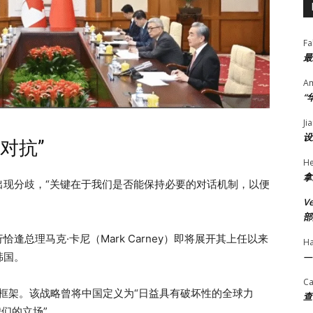
Fa
最
A
“
Ji
设
对抗”
He
拿
出现分歧，“关键在于我们是否能保持必要的对话机制，以便
V
部
恰逢总理马克·卡尼（Mark Carney）即将展开其上任以来
H
韩国。
—
Ca
框架。该战略曾将中国定义为“日益具有破坏性的全球力
查
们的立场”。