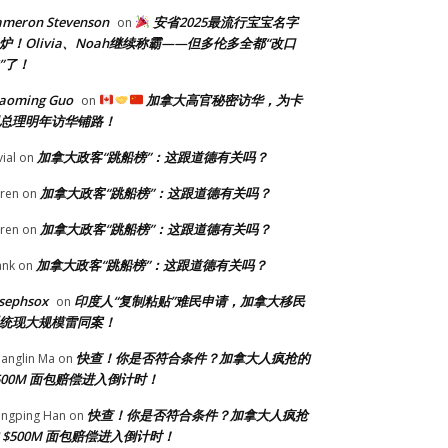
ameron Stevenson
安省2025最流行宝宝名字
on
炉！Olivia、Noah继续称霸——但多伦多全都“改口
”了！
iaoming Guo
加拿大高官秘密访华，为卡
on
总理明年访华铺路！
加拿大政客“跳船榜”：这跟道德有关吗？
vial
on
加拿大政客“跳船榜”：这跟道德有关吗？
ren
on
加拿大政客“跳船榜”：这跟道德有关吗？
ren
on
加拿大政客“跳船榜”：这跟道德有关吗？
ank
on
sephsox
印度人“复制粘贴”难民申请，加拿大移民
on
统现大规模雷同案！
快查！你是否符合条件？加拿大人疯抢的
anglin Ma
on
500M 面包赔偿进入倒计时！
快查！你是否符合条件？加拿大人疯抢
ngping Han
on
 $500M 面包赔偿进入倒计时！