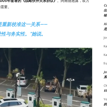
2005年签署的《战略伙伴关系协议》
。阿南德透露，双方
C
的需要。
出
味
是重新校准这一关系——
X
尼
性与务实性。”她说。
Jo
Ka
Ka
fr
Jo
系
Ch
$
Yo
的