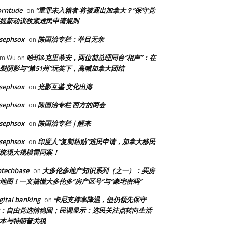
orntude
“重罪未入籍者 将被逐出加拿大？”保守党
on
提新动议收紧难民申请规则
sephsox
陈国治专栏：举目无亲
on
哈珀&克里蒂安，两位前总理同台“相声”：在
am Wu
on
裂阴影与“第51州”玩笑下，高喊加拿大团结
sephsox
光影互鉴 文化出海
on
sephsox
陈国治专栏 西方的两会
on
sephsox
陈国治专栏｜醒来
on
sephsox
印度人“复制粘贴”难民申请，加拿大移民
on
统现大规模雷同案！
ntechbase
大多伦多地产知识系列（之一）：买房
on
地图！一文搞懂大多伦多“房产区号”与“豪宅密码”
gital banking
卡尼支持率降温，但仍领先保守
on
：自由党选情稳固；民调显示：选民关注点转向生活
本与特朗普关税