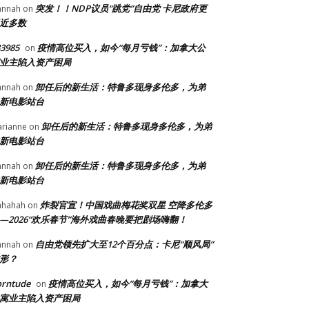
突发！！NDP议员“跳党”自由党 卡尼政府更
annah
on
近多数
3985
疫情高位买入，如今“每月亏钱”：加拿大公
on
业主陷入资产困局
卸任后的新生活：特鲁多现身多伦多，为弟
annah
on
新电影站台
卸任后的新生活：特鲁多现身多伦多，为弟
rianne
on
新电影站台
卸任后的新生活：特鲁多现身多伦多，为弟
annah
on
新电影站台
炸裂官宣！中国戏曲梅花奖双星 空降多伦多
ahahah
on
—2026“欢乐春节”海外戏曲春晚要把剧场嗨翻！
自由党领先扩大至12个百分点：卡尼“顺风局”
annah
on
形？
orntude
疫情高位买入，如今“每月亏钱”：加拿大
on
寓业主陷入资产困局