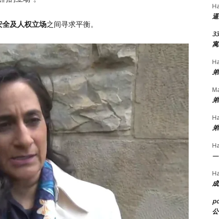
H
逼
安全及人权立场
之间寻求平衡。
33
寓
H
弟
Ma
弟
H
弟
H
—
H
成
p
公