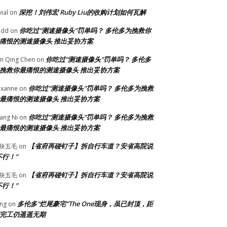
深挖！刘伟宏 Ruby Liu的收购计划如何瓦解
vial
on
你吃过“测速摄像头”罚单吗？ 多伦多为挽救你
odd
on
痛恨的测速摄像头 推出妥协方案
你吃过“测速摄像头”罚单吗？ 多伦多
n Qing Chen
on
挽救你最痛恨的测速摄像头 推出妥协方案
你吃过“测速摄像头”罚单吗？ 多伦多为挽救
xanne
on
最痛恨的测速摄像头 推出妥协方案
你吃过“测速摄像头”罚单吗？ 多伦多为挽救
ang Ni
on
最痛恨的测速摄像头 推出妥协方案
【省府再碰钉子】拆自行车道？安省高院说
块五毛
on
不行！”
【省府再碰钉子】拆自行车道？安省高院说
块五毛
on
不行！”
多伦多“烂尾豪宅”The One现身，虽已封顶，距
ng
on
完工仍遥遥无期