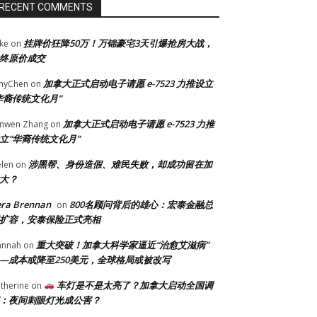
RECENT COMMENTS
挂牌价狂降50万！万锦豪宅3天引爆抢房大战，
ke
on
终原价成交
加拿大正式启动电子请愿 e-7523 力推设立
myChen
on
华裔传统文化月”
加拿大正式启动电子请愿 e-7523 力推
anwen Zhang
on
立“华裔传统文化月”
涉黑帮、身份造假、难民失败，却成功留在加
len
on
大？
era Brennan
800名顾问背后的雄心：宏泰金融总
on
扩容，安泰保险正式亮相
重大突破！加拿大科学家逼近“治愈艾滋病”
annah
on
—成本或降至250美元，全球格局或被改写
车灯是不是太亮了？加拿大启动全国调
therine
on
：夜间刺眼灯光成公害？