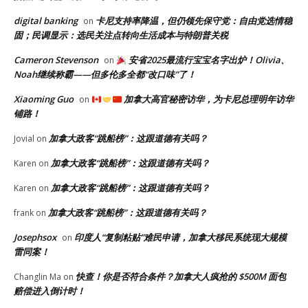
digital banking
卡尼支持率降温，但仍领先保守党：自由党选情稳
on
固；民调显示：选民关注点转向生活成本与特朗普关税
Cameron Stevenson
安省2025最流行宝宝名字出炉！Olivia、
on
Noah继续称霸——但多伦多全都“改口味”了！
Xiaoming Guo
加拿大高官秘密访华，为卡尼总理明年访华
on
铺路！
加拿大政客“跳船榜”：这跟道德有关吗？
Jovial
on
加拿大政客“跳船榜”：这跟道德有关吗？
Karen
on
加拿大政客“跳船榜”：这跟道德有关吗？
Karen
on
加拿大政客“跳船榜”：这跟道德有关吗？
frank
on
Josephsox
印度人“复制粘贴”难民申请，加拿大移民系统现大规模
on
雷同案！
快查！你是否符合条件？加拿大人疯抢的 $500M 面包
Changlin Ma
on
赔偿进入倒计时！