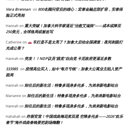
Vera Brennan
800名顾问背后的雄心：宏泰金融总部扩容，安泰保
on
险正式亮相
重大突破！加拿大科学家逼近“治愈艾滋病”——成本或降至
Hannah
on
250美元，全球格局或被改写
车灯是不是太亮了？加拿大启动全国调查：夜间刺眼灯
Catherine
on
光成公害？
突发！！NDP议员“跳党”自由党 卡尼政府更逼近多数
Hannah
on
333985
疫情高位买入，如今“每月亏钱”：加拿大公寓业主陷入资产
on
困局
卸任后的新生活：特鲁多现身多伦多，为弟弟新电影站台
Hannah
on
卸任后的新生活：特鲁多现身多伦多，为弟弟新电影站台
Marianne
on
卸任后的新生活：特鲁多现身多伦多，为弟弟新电影站台
Hannah
on
炸裂官宣！中国戏曲梅花奖双星 空降多伦多——2026“欢乐
Hahahah
on
春节”海外戏曲春晚要把剧场嗨翻！