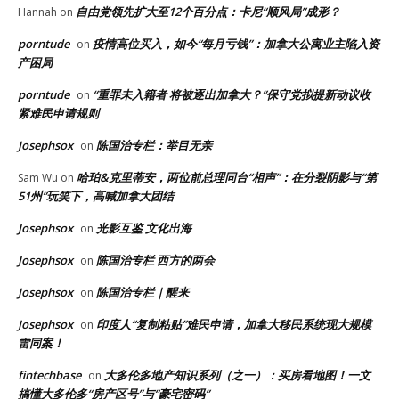
自由党领先扩大至12个百分点：卡尼“顺风局”成形？
Hannah
on
porntude
疫情高位买入，如今“每月亏钱”：加拿大公寓业主陷入资
on
产困局
porntude
“重罪未入籍者 将被逐出加拿大？”保守党拟提新动议收
on
紧难民申请规则
Josephsox
陈国治专栏：举目无亲
on
哈珀&克里蒂安，两位前总理同台“相声”：在分裂阴影与“第
Sam Wu
on
51州”玩笑下，高喊加拿大团结
Josephsox
光影互鉴 文化出海
on
Josephsox
陈国治专栏 西方的两会
on
Josephsox
陈国治专栏｜醒来
on
Josephsox
印度人“复制粘贴”难民申请，加拿大移民系统现大规模
on
雷同案！
fintechbase
大多伦多地产知识系列（之一）：买房看地图！一文
on
搞懂大多伦多“房产区号”与“豪宅密码”