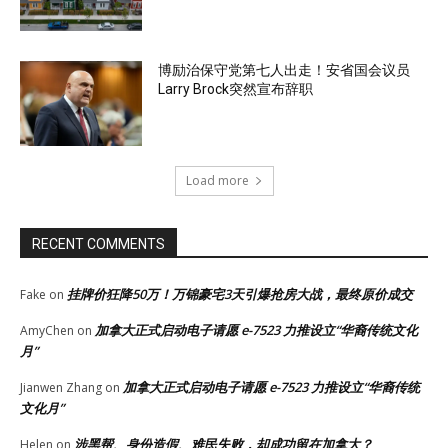
博励治保守党第七人出走！安省国会议员
Larry Brock突然宣布辞职
Load more
RECENT COMMENTS
挂牌价狂降50万！万锦豪宅3天引爆抢房大战，最终原价成交
Fake
on
加拿大正式启动电子请愿 e-7523 力推设立“华裔传统文化
AmyChen
on
月”
加拿大正式启动电子请愿 e-7523 力推设立“华裔传统
Jianwen Zhang
on
文化月”
涉黑帮、身份造假、难民失败，却成功留在加拿大？
Helen
on