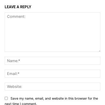
LEAVE A REPLY
Comment:
Na
Ema
Web
Save my name, email, and website in this browser for the
next time I comment.