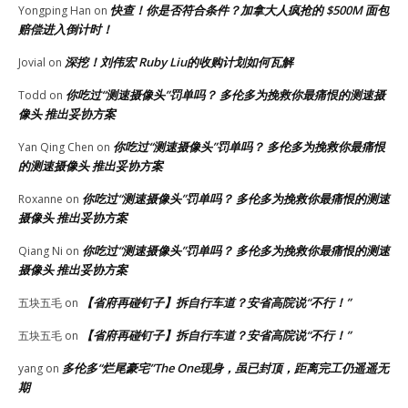
快查！你是否符合条件？加拿大人疯抢的 $500M 面包
Yongping Han
on
赔偿进入倒计时！
深挖！刘伟宏 Ruby Liu的收购计划如何瓦解
Jovial
on
你吃过“测速摄像头”罚单吗？ 多伦多为挽救你最痛恨的测速摄
Todd
on
像头 推出妥协方案
你吃过“测速摄像头”罚单吗？ 多伦多为挽救你最痛恨
Yan Qing Chen
on
的测速摄像头 推出妥协方案
你吃过“测速摄像头”罚单吗？ 多伦多为挽救你最痛恨的测速
Roxanne
on
摄像头 推出妥协方案
你吃过“测速摄像头”罚单吗？ 多伦多为挽救你最痛恨的测速
Qiang Ni
on
摄像头 推出妥协方案
【省府再碰钉子】拆自行车道？安省高院说“不行！”
五块五毛
on
【省府再碰钉子】拆自行车道？安省高院说“不行！”
五块五毛
on
多伦多“烂尾豪宅”The One现身，虽已封顶，距离完工仍遥遥无
yang
on
期