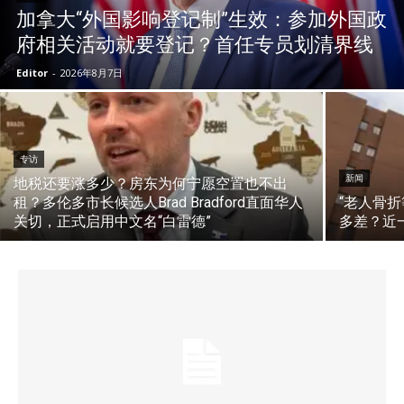
加拿大“外国影响登记制”生效：参加外国政
府相关活动就要登记？首任专员划清界线
Editor
-
2026年8月7日
专访
新闻
地税还要涨多少？房东为何宁愿空置也不出
租？多伦多市长候选人Brad Bradford直面华人
“老人骨
关切，正式启用中文名“白雷德”
多差？近一