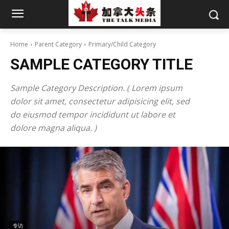
Home
Parent Category
Primary/Child Category
SAMPLE CATEGORY TITLE
Sample Category Description. ( Lorem ipsum
dolor sit amet, consectetur adipisicing elit, sed
do eiusmod tempor incididunt ut labore et
dolore magna aliqua. )
专访