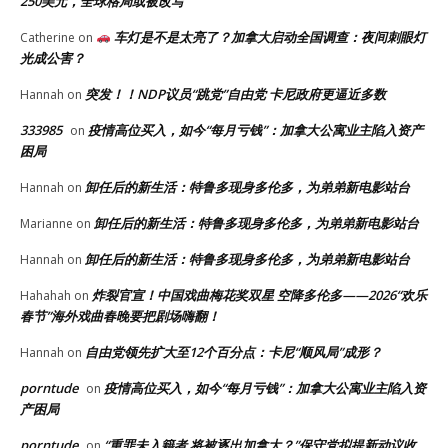
250美元，全球格局或被改写
车灯是不是太亮了？加拿大启动全国调查：夜间刺眼灯
Catherine
on
光成公害？
突发！！NDP议员“跳党”自由党 卡尼政府更逼近多数
Hannah
on
333985
疫情高位买入，如今“每月亏钱”：加拿大公寓业主陷入资产
on
困局
卸任后的新生活：特鲁多现身多伦多，为弟弟新电影站台
Hannah
on
卸任后的新生活：特鲁多现身多伦多，为弟弟新电影站台
Marianne
on
卸任后的新生活：特鲁多现身多伦多，为弟弟新电影站台
Hannah
on
炸裂官宣！中国戏曲梅花奖双星 空降多伦多——2026“欢乐
Hahahah
on
春节”海外戏曲春晚要把剧场嗨翻！
自由党领先扩大至12个百分点：卡尼“顺风局”成形？
Hannah
on
porntude
疫情高位买入，如今“每月亏钱”：加拿大公寓业主陷入资
on
产困局
porntude
“重罪未入籍者 将被逐出加拿大？”保守党拟提新动议收
on