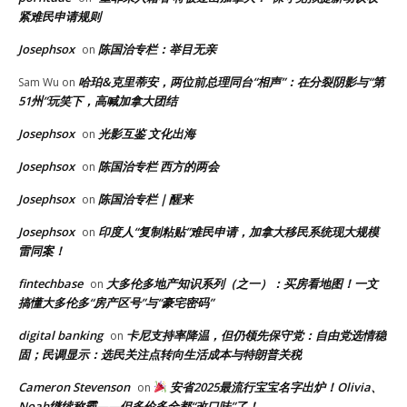
紧难民申请规则
Josephsox
陈国治专栏：举目无亲
on
哈珀&克里蒂安，两位前总理同台“相声”：在分裂阴影与“第
Sam Wu
on
51州”玩笑下，高喊加拿大团结
Josephsox
光影互鉴 文化出海
on
Josephsox
陈国治专栏 西方的两会
on
Josephsox
陈国治专栏｜醒来
on
Josephsox
印度人“复制粘贴”难民申请，加拿大移民系统现大规模
on
雷同案！
fintechbase
大多伦多地产知识系列（之一）：买房看地图！一文
on
搞懂大多伦多“房产区号”与“豪宅密码”
digital banking
卡尼支持率降温，但仍领先保守党：自由党选情稳
on
固；民调显示：选民关注点转向生活成本与特朗普关税
Cameron Stevenson
安省2025最流行宝宝名字出炉！Olivia、
on
Noah继续称霸——但多伦多全都“改口味”了！