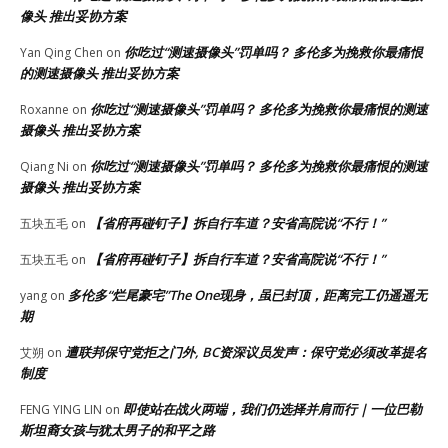
像头 推出妥协方案
你吃过“测速摄像头”罚单吗？ 多伦多为挽救你最痛恨
Yan Qing Chen
on
的测速摄像头 推出妥协方案
你吃过“测速摄像头”罚单吗？ 多伦多为挽救你最痛恨的测速
Roxanne
on
摄像头 推出妥协方案
你吃过“测速摄像头”罚单吗？ 多伦多为挽救你最痛恨的测速
Qiang Ni
on
摄像头 推出妥协方案
【省府再碰钉子】拆自行车道？安省高院说“不行！”
五块五毛
on
【省府再碰钉子】拆自行车道？安省高院说“不行！”
五块五毛
on
多伦多“烂尾豪宅”The One现身，虽已封顶，距离完工仍遥遥无
yang
on
期
遭联邦保守党拒之门外, BC资深议员发声：保守党必须改革提名
艾朔
on
制度
即使站在战火两端，我们仍选择并肩而行｜一位巴勒
FENG YING LIN
on
斯坦裔女孩与犹太男子的和平之路