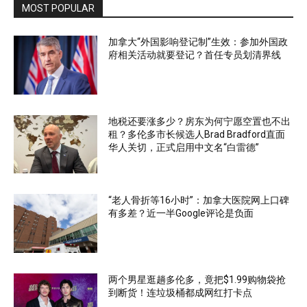
MOST POPULAR
加拿大“外国影响登记制”生效：参加外国政
府相关活动就要登记？首任专员划清界线
地税还要涨多少？房东为何宁愿空置也不出
租？多伦多市长候选人Brad Bradford直面
华人关切，正式启用中文名“白雷德”
“老人骨折等16小时”：加拿大医院网上口碑
有多差？近一半Google评论是负面
两个男星逛趟多伦多，竟把$1.99购物袋抢
到断货！连垃圾桶都成网红打卡点