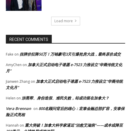
Load more
RECENT COMMENTS
挂牌价狂降50万！万锦豪宅3天引爆抢房大战，最终原价成交
Fake
on
加拿大正式启动电子请愿 e-7523 力推设立“华裔传统文化
AmyChen
on
月”
加拿大正式启动电子请愿 e-7523 力推设立“华裔传统
Jianwen Zhang
on
文化月”
涉黑帮、身份造假、难民失败，却成功留在加拿大？
Helen
on
Vera Brennan
800名顾问背后的雄心：宏泰金融总部扩容，安泰保
on
险正式亮相
重大突破！加拿大科学家逼近“治愈艾滋病”——成本或降至
Hannah
on