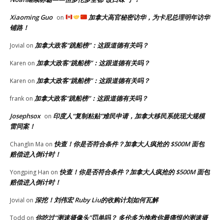
Xiaoming Guo
加拿大高官秘密访华，为卡尼总理明年访华
on
铺路！
加拿大政客“跳船榜”：这跟道德有关吗？
Jovial
on
加拿大政客“跳船榜”：这跟道德有关吗？
Karen
on
加拿大政客“跳船榜”：这跟道德有关吗？
Karen
on
加拿大政客“跳船榜”：这跟道德有关吗？
frank
on
Josephsox
印度人“复制粘贴”难民申请，加拿大移民系统现大规模
on
雷同案！
快查！你是否符合条件？加拿大人疯抢的 $500M 面包
Changlin Ma
on
赔偿进入倒计时！
快查！你是否符合条件？加拿大人疯抢的 $500M 面包
Yongping Han
on
赔偿进入倒计时！
深挖！刘伟宏 Ruby Liu的收购计划如何瓦解
Jovial
on
你吃过“测速摄像头”罚单吗？ 多伦多为挽救你最痛恨的测速摄
Todd
on